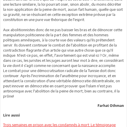
une lecture similaire, la loi pourrait oser, sinon abolir, du moins décréter
la non-application de la peine de mort, aucun fait humain, quelle que soit
sa gravité, ne se résolvant en cette exception extrême prévue par la
constitution en une pure vue théorique de l'esprit.
Aux abolitionnistes donc de ne pas baisser les bras et de dénoncer cette
manipulation politicienne de la part des femmes et des hommes
politiques amnésiques, à la courte vue des valeurs qu'ils prétendent
servir. Ils doivent continuer le combat de l'abolition en profitant de la
contradiction flagrante d'un article qui vise autre chose que ce qu'il
indique. N'est-ce pas, en effet, l'avortement qui est visé ici ? Or, même
dans ce cas, les juristes et les juges auront leur mot à dire, en considérant
la vie dont il s'agit comme ne concernant que la naissance accomplie.
Le combat pour une démocratisation radicale de la Tunisie doit donc
continuer. Après l'incrimination de l'anathème pour incroyance, et en
attendant la consécration d'une véritable démocratie décentralisée, on
peut innover en démocratie en osant prouver que l'islam n'est pas
antinomique avec l'abolition de la peine de mort; bien au contraire, il la
prône!
Farhat Othman
Lire aussi
Trois semaines en prison avec les condamnés à mort: Le témoignage