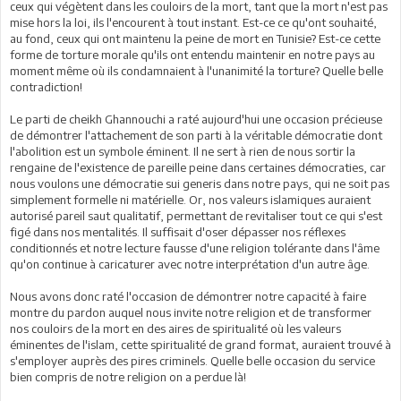
ceux qui végètent dans les couloirs de la mort, tant que la mort n'est pas
mise hors la loi, ils l'encourent à tout instant. Est-ce ce qu'ont souhaité,
au fond, ceux qui ont maintenu la peine de mort en Tunisie? Est-ce cette
forme de torture morale qu'ils ont entendu maintenir en notre pays au
moment même où ils condamnaient à l'unanimité la torture? Quelle belle
contradiction!
Le parti de cheikh Ghannouchi a raté aujourd'hui une occasion précieuse
de démontrer l'attachement de son parti à la véritable démocratie dont
l'abolition est un symbole éminent. Il ne sert à rien de nous sortir la
rengaine de l'existence de pareille peine dans certaines démocraties, car
nous voulons une démocratie sui generis dans notre pays, qui ne soit pas
simplement formelle ni matérielle. Or, nos valeurs islamiques auraient
autorisé pareil saut qualitatif, permettant de revitaliser tout ce qui s'est
figé dans nos mentalités. Il suffisait d'oser dépasser nos réflexes
conditionnés et notre lecture fausse d'une religion tolérante dans l'âme
qu'on continue à caricaturer avec notre interprétation d'un autre âge.
Nous avons donc raté l'occasion de démontrer notre capacité à faire
montre du pardon auquel nous invite notre religion et de transformer
nos couloirs de la mort en des aires de spiritualité où les valeurs
éminentes de l'islam, cette spiritualité de grand format, auraient trouvé à
s'employer auprès des pires criminels. Quelle belle occasion du service
bien compris de notre religion on a perdue là!