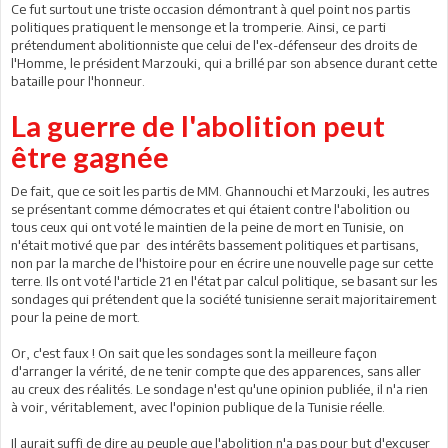
Ce fut surtout une triste occasion démontrant à quel point nos partis
politiques pratiquent le mensonge et la tromperie. Ainsi, ce parti
prétendument abolitionniste que celui de l'ex-défenseur des droits de
l'Homme, le président Marzouki, qui a brillé par son absence durant cette
bataille pour l'honneur.
La guerre de l'abolition peut
être gagnée
De fait, que ce soit les partis de MM. Ghannouchi et Marzouki, les autres
se présentant comme démocrates et qui étaient contre l'abolition ou
tous ceux qui ont voté le maintien de la peine de mort en Tunisie, on
n'était motivé que par des intérêts bassement politiques et partisans,
non par la marche de l'histoire pour en écrire une nouvelle page sur cette
terre. Ils ont voté l'article 21 en l'état par calcul politique, se basant sur les
sondages qui prétendent que la société tunisienne serait majoritairement
pour la peine de mort.
Or, c'est faux ! On sait que les sondages sont la meilleure façon
d'arranger la vérité, de ne tenir compte que des apparences, sans aller
au creux des réalités. Le sondage n'est qu'une opinion publiée, il n'a rien
à voir, véritablement, avec l'opinion publique de la Tunisie réelle.
Il aurait suffi de dire au peuple que l'abolition n'a pas pour but d'excuser