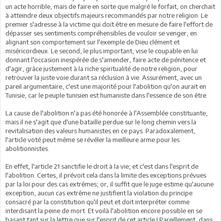
un acte horrible, mais de faire en sorte que malgré le forfait, on cherchait
à atteindre deux objectifs majeurs recommandés par notre religion. Le
premier s'adresse à la victime qui doit être en mesure de faire l'effort de
dépasser ses sentiments compréhensibles de vouloir se venger, en
alignant son comportement sur l'exemple de Dieu clément et
miséricordieux. Le second, le plus important, vise le coupable en lui
donnant l'occasion inespérée de s'amender, faire acte de pénitence et
d'agir, grâce justement à la riche spiritualité de notre religion, pour
retrouver la juste voie durant sa réclusion à vie. Assurément, avec un
pareil argumentaire, c'est une majorité pour l'abolition qu'on aurait en
Tunisie, car le peuple tunisien est humaniste dans l'essence de son être.
La cause de l'abolition n'a pas été honorée à l'Assemblée constituante,
mais il ne s'agit que d'une bataille perdue sur le long chemin vers la
revitalisation des valeurs humanistes en ce pays. Paradoxalement,
l'article voté peut même se révéler la meilleure arme pour les
abolitionnistes.
En effet, l'article 21 sanctifie le droit à la vie; et c'est dans l'esprit de
l'abolition. Certes, il prévoit cela dans la limite des exceptions prévues
par la loi pour des cas extrêmes; or, il suffit que le juge estime qu'aucune
exception, aucun cas extrême ne justifient la violation du principe
consacré par la constitution qu'il peut et doit interpréter comme
interdisant la peine de mort. Et voilà l'abolition encore possible en se
basant tant sur la lettre que sur l'esprit de cet article ! Pareillement, dans