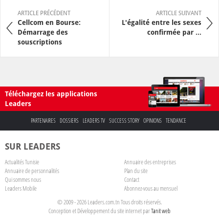
ARTICLE PRÉCÉDENT
ARTICLE SUIVANT
Cellcom en Bourse:
L'égalité entre les sexes
Démarrage des
confirmée par ...
souscriptions
Téléchargez les applications
Leaders
PARTENAIRES
DOSSIERS
LEADERS TV
SUCCESS STORY
OPINIONS
TENDANCE
SUR LEADERS
Actualités Tunisie
Annuaire des entreprises
Annuaire de personnalités
Plan du site
Qui sommes nous
Contact
Leaders Mobile
Abonnez-vous au mensuel
© 2009 - 2026 Leaders.com.tn Tous droits réservés.
Conception et Développement du site internet par
Tanit web