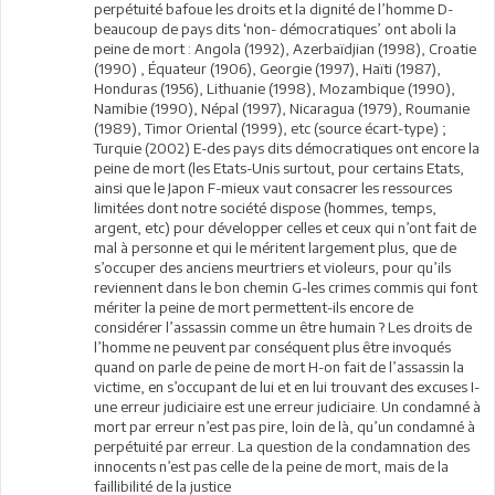
perpétuité bafoue les droits et la dignité de l’homme D-
beaucoup de pays dits ‘non- démocratiques’ ont aboli la
peine de mort : Angola (1992), Azerbaïdjian (1998), Croatie
(1990) , Équateur (1906), Georgie (1997), Haïti (1987),
Honduras (1956), Lithuanie (1998), Mozambique (1990),
Namibie (1990), Népal (1997), Nicaragua (1979), Roumanie
(1989), Timor Oriental (1999), etc (source écart-type) ;
Turquie (2002) E-des pays dits démocratiques ont encore la
peine de mort (les Etats-Unis surtout, pour certains Etats,
ainsi que le Japon F-mieux vaut consacrer les ressources
limitées dont notre société dispose (hommes, temps,
argent, etc) pour développer celles et ceux qui n’ont fait de
mal à personne et qui le méritent largement plus, que de
s’occuper des anciens meurtriers et violeurs, pour qu’ils
reviennent dans le bon chemin G-les crimes commis qui font
mériter la peine de mort permettent-ils encore de
considérer l’assassin comme un être humain ? Les droits de
l’homme ne peuvent par conséquent plus être invoqués
quand on parle de peine de mort H-on fait de l’assassin la
victime, en s’occupant de lui et en lui trouvant des excuses I-
une erreur judiciaire est une erreur judiciaire. Un condamné à
mort par erreur n’est pas pire, loin de là, qu’un condamné à
perpétuité par erreur. La question de la condamnation des
innocents n’est pas celle de la peine de mort, mais de la
faillibilité de la justice