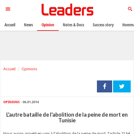
Accueil
News
Opinion
Notes & Docs
Success story
Homma
Accueil
Opinions
OPINIONS
- 06.01.2014
L'autre bataille de l'abolition de la peine de mort en
Tunisie
Nous avons appelé en vain à l'abolition de la peine de mort; l'article 21 tel