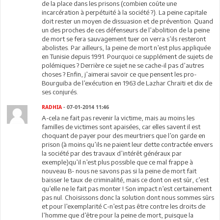
de la place dans les prisons (combien coûte une
incarcération à perpétuité à la société ?). La peine capitale
doit rester un moyen de dissuasion et de prévention. Quand
un des proches de ces défenseurs de l’abolition de la peine
de mort se fera sauvagement tuer on verra s’ils resteront
abolistes. Par ailleurs, la peine de mort n’est plus appliquée
en Tunisie depuis 1991. Pourquoi ce supplément de sujets de
polémiques ? Derrière ce sujet ne se cache-il pas d’autres
choses ? Enfin, j’aimerai savoir ce que pensent les pro-
Bourguiba de l’exécution en 1963 de Lazhar Chraïti et dix de
ses conjurés.
RADHIA
- 07-01-2014 11:46
A-cela ne fait pas revenir la victime, mais au moins les
familles de victimes sont apaisées, car elles savent il est
choquant de payer pour des meurtriers que l’on garde en
prison (à moins qu’ils ne paient leur dette contractée envers
la société par des travaux d’intérêt généraux par
exemple)qu’il n’est plus possible que ce mal frappe à
nouveau B- nous ne savons pas si la peine de mort fait
baisser le taux de criminalité, mais ce dont on est sûr, c’est
qu’elle ne le fait pas monter ! Son impact n’est certainement
pas nul. Choisissons donc la solution dont nous sommes sûrs
et pour l’exemplarité C-n’est pas être contre les droits de
l’homme que d’être pour la peine de mort, puisque la