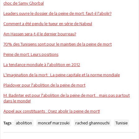
choc de Samy Ghorbal
Leaders ouvre le dossier de la peine de mort: faut-il l'abolir?
Comment a été pendu le tueur en série de Nabeul
Am Hassen sera-t-il le dernier bourreau?
70% des Tunisiens sont pour le maintien de la peine de mort
Peine de mort: Leurs positions
La tendance mondiale à l'abolition en 2012
L'imagination de la mort : La peine capitale et la norme mondiale
Plaidoyer pour l'abolition de la peine de mort
M. Badinter est pour l'abolition de la peine de mort… mais pas partout
dans le monde!
Appel aux constituants : Osez abolir la peine de mort!
:
abolition
moncef marzouki
rached ghannouchi
Tunisie
Tags