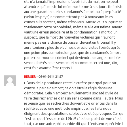
etc n’a jamais l’impression d’avoir fait du mal, on ne peut
attendre qu’il mette lui-même un terme à ses jours il n’existe
aucune garantie que les condamnés à mort ou à perpétuité
(selon les pays) ne commettront pas à nouveaux leurs
crimes s’ils sortent, même très vieux. Mieux vaut supprimer
totalement cette probabilité, même si elle est infime. mieux
vaut une erreur judiciaire et la condamnation à mort d’un
suspect, que la mort de nouvelles victimes qui n’auront
même pas eu la chance de passer devant un tribunal. Il y
aura toujours plus de victimes de récidivistes libérés après
une peine plus ou moins longue, que de condamnés à mort
par erreur pour un criminel qui deviendra un ange, combien
seront libérés sous serment et recommenceront une, dix,
cent fois avant d’être repris ?
BERGER
- 06-01-2014 21:27
L´avis de la population reste le critère principal pour ou
contre la peine de mort; ca doit être la règle dans une
démocratie. Cela n émpêche nullement la société civile de
faire des recherches dans un sens comme dans l´autre. Mais
je pense que les recherches doivent être orientés dans la
réalité et avec une methode empirique, les faits nous
éloignent des speculations subjectives et équivoques Car qu
´est-ce que l´essence de l être? c´est un point de vue c´est
tout, car une autre philosophie dit que l´existence précède l