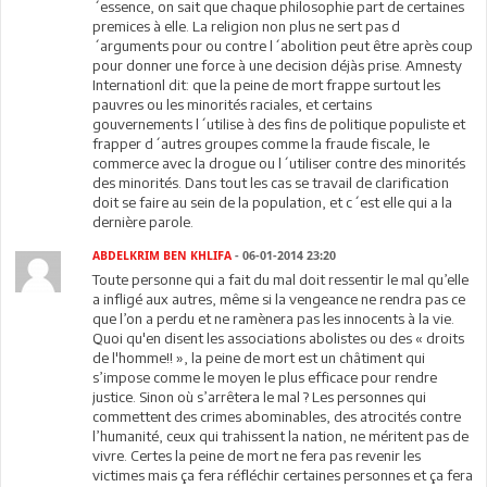
´essence, on sait que chaque philosophie part de certaines
premices à elle. La religion non plus ne sert pas d
´arguments pour ou contre l´abolition peut être après coup
pour donner une force à une decision déjàs prise. Amnesty
Internationl dit: que la peine de mort frappe surtout les
pauvres ou les minorités raciales, et certains
gouvernements l´utilise à des fins de politique populiste et
frapper d´autres groupes comme la fraude fiscale, le
commerce avec la drogue ou l´utiliser contre des minorités
des minorités. Dans tout les cas se travail de clarification
doit se faire au sein de la population, et c´est elle qui a la
dernière parole.
ABDELKRIM BEN KHLIFA
- 06-01-2014 23:20
Toute personne qui a fait du mal doit ressentir le mal qu’elle
a infligé aux autres, même si la vengeance ne rendra pas ce
que l’on a perdu et ne ramènera pas les innocents à la vie.
Quoi qu'en disent les associations abolistes ou des « droits
de l'homme!! », la peine de mort est un châtiment qui
s’impose comme le moyen le plus efficace pour rendre
justice. Sinon où s’arrêtera le mal ? Les personnes qui
commettent des crimes abominables, des atrocités contre
l’humanité, ceux qui trahissent la nation, ne méritent pas de
vivre. Certes la peine de mort ne fera pas revenir les
victimes mais ça fera réfléchir certaines personnes et ça fera