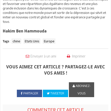
et favoriser une répartition plus égalitaire des revenus et une plus
grande inclusion dans les dynamiques de croissance. C’est à ces
conditions que notre monde pourrait sortir de la dépression qui sévit et
initier un nouveau contrat global et fonder une espérance partagée par
tous.
Hakim Ben Hammouda
:
chine
Etats Unis
Europe
Tags
Envoyer à un ami
Imprimer
VOUS AIMEZ CET ARTICLE ? PARTAGEZ-LE AVEC
VOS AMIS !
ABONNEZ-
PARTAGER
TWEETER
VOUS
COMMENTER CET ARTICLE