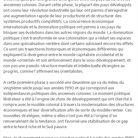
anciennes colonies. Durant cette phase, la plupart des pays développés
ont connu leur révolution industrielle qui leur ont permis d’enregistrer
une augmentation rapide de leur productivité et de structurer des
systèmes productifs compétitifs. La concurrence économique
internationale et la domination politique ont permis à ces pays de
bloquer ses évolutions dans les autres régions du monde. La domination
politique s’est transformée en une colonisation qui a réduit ses espaces
dans une spécialisation rentière dont certains subissent encore les effets.
Ce sont ses trajectoires historiques et économiques différentes qui
expliquent la divergence entre le monde capitaliste occidental et le
monde «oriental» et son enfoncement dans le sous-développement, et
non pas une pseudo-structure mentale et intellectuelle étrangère au
progrès, comme l’affirment les orientalistes.
A cette première phase a succédé une deuxième qui va du milieu du
vingtième siècle jusqu’aux années 1990 et qui correspond aux
indépendances politiques des anciennes colonies. Le moment politique
libérateur a été à l’origine de choix de développement qui ont cherché à
rompre avec le modèle colonial à travers la modernisation des structures
économiques et leur diversification afin de sortir du modèle rentier. Ces
nouvelles stratégies, même si elles n’ont pas été à l’origine d’un
renversement de la tendance, ont favorisé une stabilisation de ce gap
entre le Nord riche et le Sud pauvre.
Mais, le changement majeur va s’opérer surtout à partir des années 1990