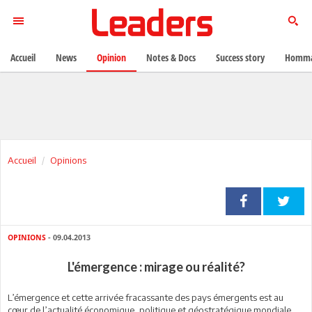
Accueil
News
Opinion
Notes & Docs
Success story
Homma
Accueil
Opinions
OPINIONS
- 09.04.2013
L'émergence : mirage ou réalité?
L
’émergence et cette arrivée fracassante des pays émergents est au
cœur de l’actualité économique, politique et géostratégique mondiale