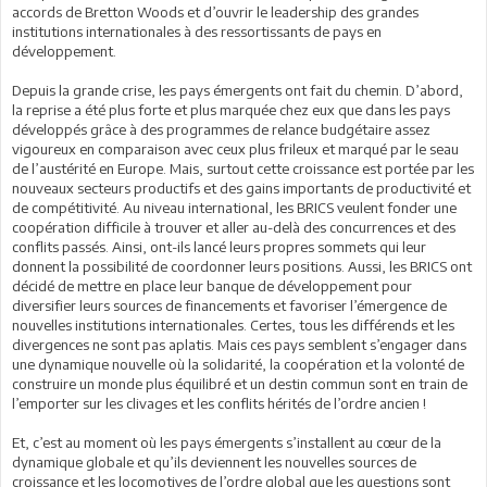
accords de Bretton Woods et d’ouvrir le leadership des grandes
institutions internationales à des ressortissants de pays en
développement.
Depuis la grande crise, les pays émergents ont fait du chemin. D’abord,
la reprise a été plus forte et plus marquée chez eux que dans les pays
développés grâce à des programmes de relance budgétaire assez
vigoureux en comparaison avec ceux plus frileux et marqué par le seau
de l’austérité en Europe. Mais, surtout cette croissance est portée par les
nouveaux secteurs productifs et des gains importants de productivité et
de compétitivité. Au niveau international, les BRICS veulent fonder une
coopération difficile à trouver et aller au-delà des concurrences et des
conflits passés. Ainsi, ont-ils lancé leurs propres sommets qui leur
donnent la possibilité de coordonner leurs positions. Aussi, les BRICS ont
décidé de mettre en place leur banque de développement pour
diversifier leurs sources de financements et favoriser l’émergence de
nouvelles institutions internationales. Certes, tous les différends et les
divergences ne sont pas aplatis. Mais ces pays semblent s’engager dans
une dynamique nouvelle où la solidarité, la coopération et la volonté de
construire un monde plus équilibré et un destin commun sont en train de
l’emporter sur les clivages et les conflits hérités de l’ordre ancien !
Et, c’est au moment où les pays émergents s’installent au cœur de la
dynamique globale et qu’ils deviennent les nouvelles sources de
croissance et les locomotives de l’ordre global que les questions sont