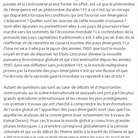
posées et la controverse prend forme. En effet, est-ce que le phénomène
de l’émergence est un phénomène durable ? Et si ce n’est qu’un mirage
qui disparaitra lorsque les conditions qui ont favorisé son émergence
s’éclipseront ? Quelles sont les sources de cette nouvelle croissance ?
Sont-elles épuisées ou permettront-elles à ces pays de poursuivre leur
marche vers les sommets de l’économie mondiale ? La contestation de la
primauté des pays capitalistes traditionnels n’est-t-elle pas en train de se
réaffirmer et de remettre en cause la montée des pays émergents ? La
Chine ne sera-t-elle pas le Japon des années 1980 que tout le monde
voyait en train de dépasser les Etats-Unis pour devenir la nouvelle
puissance économique globale et qui s’est embourbé depuis les années
1990 dans une déflation sans précédent ? Et, si le monde multipolaire
promis par la montée des pays émergents n’est qu’une illusion et que
l’ordre issu de la seconde guerre mondiale va reprendre ses droits ?
Autant de questions qui sont au cœur de débats et d’importantes
controverses sur la scène internationale et auxquels ont pris part les plus
grands spécialistes internationaux et les revues les plus prestigieuses.
Les premiers travaux qui ont cherché à comprendre les transformations
de l’ordre global et l’apparition des pays émergents sont ceux que l’on
appelle les analyses de la convergence (voir notamment les travaux de
Kamal Dervis). Pour ces travaux le monde global a connu trois grandes
phases historiques. La première correspond globalement à la période
coloniale et qui va du début du 19ieme siècle à la moitié du 20ieme et qui
a été marquée par une grande divergence entre les pays du nord et les