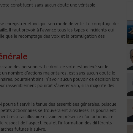
e vote constituent sans aucun doute une véritable
fasse enregistrer et indique son mode de vote. Le comptage des
ille. Il faut prévoir à l’avance tous les types d’incidents qui
telle que le recomptage des voix et la promulgation des
énérale
cratie des personnes. Le droit de vote est indexé sur le
t un nombre d’actions majoritaires, est sans aucun doute le
naires, pourraient ainsi n’avoir aucun pouvoir de décision lors
ur rassemblement pourrait s’avérer vain, si la majorité des
oi pourrait servir la tenue des assemblées générales, puisque
etits actionnaires se trouveraient ainsi lésés. Ils pourraient
nt resterait illusoire et vain en présence d’un actionnaire
t le respect de l’aspect légal et l’information des différents
marches futures à suivre.