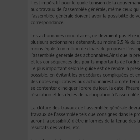
Il est impératif pour le guide tunisien de la gouverna
aux travaux de l’assemblée générale, même ceux qui s
l’assemblée générale doivent avoir la possibilité de v
correspondance.
Les actionnaires minoritaires, ne devraient pas être i
plusieurs actionnaires détenant, au moins 2,5 % du ca
moins égale à un million de dinars de proposer l’inscr
l’assemblée générale des actionnaires.Ainsi que la pré
et les conséquences des points importants de l’ordre 
Le plus important selon le guide est de rendre la pré
possible, en évitant les procédures compliquées et en fa
des notes explicatives aux actionnaires.Compte tenu d
se contenter d'indiquer l'ordre du jour, la date, l'heure 
résolution et les règles de participation à l'assemblée
La clôture des travaux de l’assemblée générale devrai
travaux de l’assemblée tels que consignés dans le pro
auront la possibilité d’être informés de la tenue des
résultats des votes, etc.