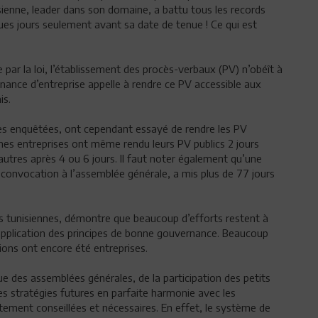
isienne, leader dans son domaine, a battu tous les records
es jours seulement avant sa date de tenue ! Ce qui est
 par la loi, l’établissement des procès-verbaux (PV) n’obéît à
nance d’entreprise appelle à rendre ce PV accessible aux
is.
ises enquêtées, ont cependant essayé de rendre les PV
ines entreprises ont même rendu leurs PV publics 2 jours
utres après 4 ou 6 jours. Il faut noter également qu’une
 convocation à l’assemblée générale, a mis plus de 77 jours
s tunisiennes, démontre que beaucoup d’efforts restent à
 l’application des principes de bonne gouvernance. Beaucoup
ions ont encore été entreprises.
nue des assemblées générales, de la participation des petits
 des stratégies futures en parfaite harmonie avec les
rtement conseillées et nécessaires. En effet, le système de