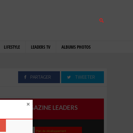
LIFESTYLE
LEADERS TV
ALBUMS PHOTOS
PARTAGER
TWEETER
MAGAZINE LEADERS