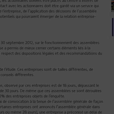
, les actionnaires doivent être placés au centre d’intérêt de
tact avec les actionnaires doit être gardé via un service qui
de l’entreprise, de l’application des décisions de l’assemblée
otentiels qui pourraient émerger de la relation entreprise-
 au 30 septembre 2012, sur le fonctionnement des assemblées
e a permis de mieux cerner certains éléments liés à la
 respect des dispositions légales et des recommandations du
de l’étude. Ces entreprises sont de tailles différentes, de
conseils différentes.
, observé par ces entreprises est de 18 jours, dépassant le
lai de 30 jours. De même que ces assemblées se sont déroulées
82% des entreprises objets de l’enquête.
ai de convocation à la tenue de l’assemblée générale de façon
ertaines entreprises ont annoncés l’assemblée générale dans
ours ou même 28 jours), une entreprise a préconisé un délai de