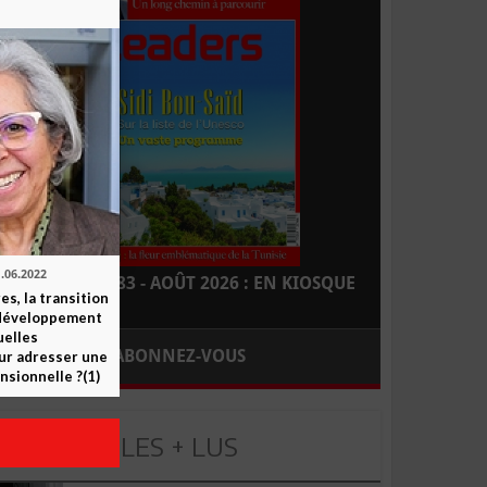
.06.2022
LEADERS N° 183 - AOÛT 2026 : EN KIOSQUE
es, la transition
e développement
elles
ABONNEZ-VOUS
ur adresser une
nsionnelle ?(1)
LES + LUS