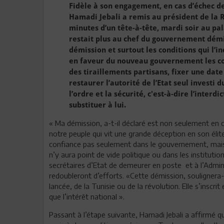
Fidèle à son engagement, en cas d’échec d
Hamadi Jebali a remis au président de la 
minutes d’un tête-à-tête, mardi soir au pala
restait plus au chef du gouvernement démi
démission et surtout les conditions qui l’i
en faveur du nouveau gouvernement les co
des tiraillements partisans, fixer une date
restaurer l’autorité de l’Etat seul investi 
l’ordre et la sécurité, c'est-à-dire l’inter
substituer à lui.
« Ma démission, a-t-il déclaré est non seulement en c
notre peuple qui vit une grande déception en son élit
confiance pas seulement dans le gouvernement, mais au
n’y aura point de vide politique ou dans les institutio
secrétaires d’Etat de demeurer en poste
et à l’Admi
redoubleront d’efforts. «Cette démission, soulignera-t
lancée, de la Tunisie ou de la révolution. Elle s’inscr
que l’intérêt national ».
Passant à l’étape suivante, Hamadi Jebali a affirmé q