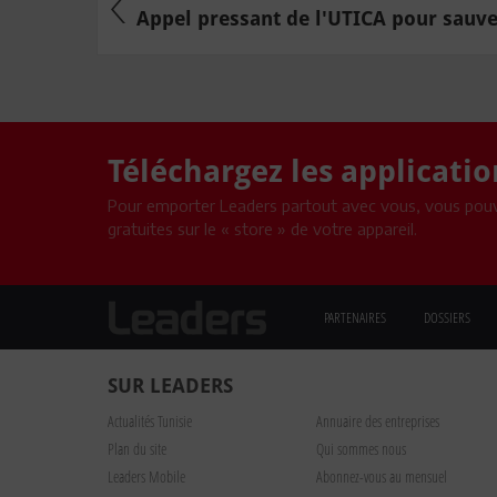
Appel pressant de l'UTICA pour sauver
Téléchargez les applicati
Pour emporter Leaders partout avec vous, vous pouv
gratuites sur le « store » de votre appareil.
PARTENAIRES
DOSSIERS
SUR LEADERS
Actualités Tunisie
Annuaire des entreprises
Plan du site
Qui sommes nous
Leaders Mobile
Abonnez-vous au mensuel