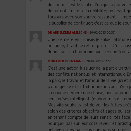
du coeur, il est le seul et l'unique à pouvoir
de patriotisme et de credibilité; un géant q
toujours avec son sourire rassurant.. Il imp
le supplier de continuer; c'est ce que je sou
DR ABDELKRIM ALILECHE
- 20-02-2013 00:37
Une premiere en Tunisie. Je salue l'attitude
politique, il faut se retirer parfois. C'est a
donne soit en harmonie avec ce que l'on fait
MOHAMED BOUZAIANE
- 20-02-2013 07:56
C'est une action à saluer de la part d'un t
des conflits nationaux et internationaux. E
la paix, le travail et l'amour de la vie (ici e
,courageuse et lui fait honneur, car il n'y
sa course derrière une chaise, une somme 
sérieux(ses)intelligents(es)hommes et femm
Mes vifs souhaits est de voir les futurs pr
selon des critères objectifs et sages qui s
en tenant compte de leurs sensibilités face
pourquoi pas sur leur coté rêveur et artisti
bel avenir des tunisiens que nous sommes.