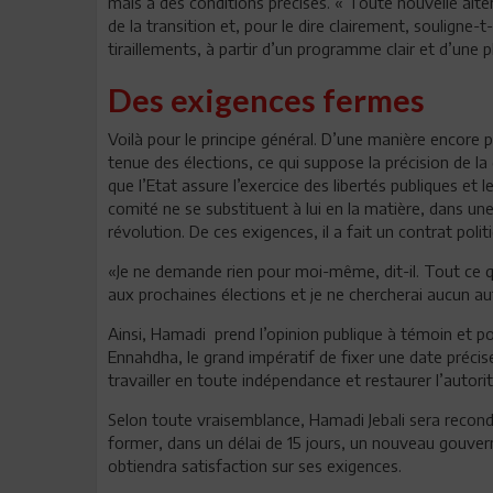
mais à des conditions précises. « Toute nouvelle alter
de la transition et, pour le dire clairement, souligne-
tiraillements, à partir d’un programme clair et d’une 
Des exigences fermes
Voilà pour le principe général. D’une manière encore pl
tenue des élections, ce qui suppose la précision de la
que l’Etat assure l’exercice des libertés publiques et
comité ne se substituent à lui en la matière, dans une
révolution. De ces exigences, il a fait un contrat polit
«Je ne demande rien pour moi-même, dit-il. Tout ce qu
aux prochaines élections et je ne chercherai aucun 
Ainsi, Hamadi
prend l’opinion publique à témoin et p
Ennahdha, le grand impératif de fixer une date précise
travailler en toute indépendance et restaurer l’autorit
Selon toute vraisemblance, Hamadi Jebali sera recondu
former, dans un délai de 15 jours, un nouveau gouver
obtiendra satisfaction sur ses exigences.