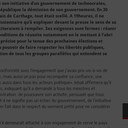
e son initiative d’un gouvernement de technocrates,
République la démission de son gouvernement. En 30
is de Carthage, tout était scellé. A 19heures, il ne
ssionnaire qu’à expliquer devant la presse le sens de sa
nciteraient à rempiler. Ses exigences sont fermes : réunir
nditions de réussite notamment en le mettant à l’abri
 précise pour la tenue des prochaines élections et
du pouvoir de faire respecter les libertés publiques,
diction de tous les groupes parallèles qui entendent se
onformité avec l’engagement que j’avais pris vis-à-vis de
e, mais aussi un pas pour reconquérir sa confiance, une
ssi dans tous les acteurs politique». Jebali affirmera qu’il
ns, indiquant qu’il a demandé à tous les ministres et
nistration de poursuivre son activité, persuadé que tous
-il ne signifie pas un échec du gouvernement, de l’initiative
it en fait dans le respect du serment prêté pour ne considérer
u’il demeurait attaché à son engagement de servir le pays