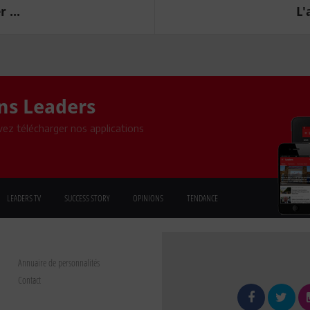
 ...
L'
ons Leaders
ez télécharger nos applications
LEADERS TV
SUCCESS STORY
OPINIONS
TENDANCE
Annuaire de personnalités
Contact