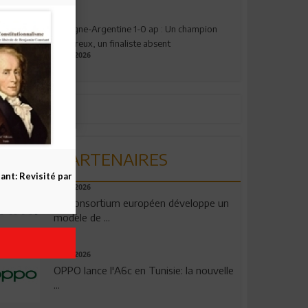
Espagne-Argentine 1-0 ap : Un champion
valeureux, un finaliste absent
19.07.2026
PARTENAIRES
nt: Revisité par
06.08.2026
Un consortium européen développe un
modèle de ...
04.08.2026
OPPO lance l'A6c en Tunisie: la nouvelle
...