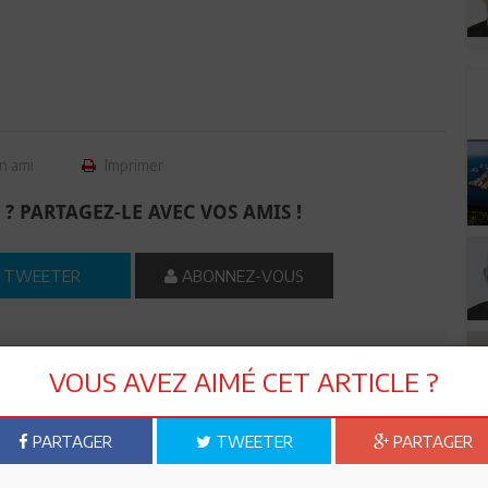
n ami
Imprimer
 ? PARTAGEZ-LE AVEC VOS AMIS !
TWEETER
ABONNEZ-VOUS
R CET ARTICLE
VOUS AVEZ AIMÉ CET ARTICLE ?
4
Commentaires
PARTAGER
TWEETER
PARTAGER