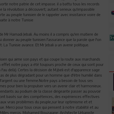
 sortir notre patrie de cet impasse. il a battu tous les records
ue la révolution a découvert; autant serieux qu'impassible
orte au peuple tunisien de le rappeler avec insistance voire de
haite à notre Tunisie
 de Mr Hamadi Jebali. Au moins il a compris qu'en matiere de
ussi donner au peuple tunisien l'assurance que la parole que l'on
. La Tunisie avance. Et Mr Jebali a un avenir politique.
unisien qui aime son pays et qui coupe la route aux marchands
n effet notre pays a été toujours proche de ceux qui sont pour
t à l'au delà). Certes la décision de M.jbeli est d'apparence sage
 a pas de plus dégradant pour un homme que d'être humilié dans
d'argent ou une femme.Notre pays a besoin de tous ses
es pour bien la propulser vers un avenir clair et harmonieux.
étendants au podium de la classe dirigeante passer au pouvoir
eront basés sur des compétences, des expériences effectives
 aux vrais problèmes du peuple,sur leur optimisme et et
que. Merci pour tous ceux qui pensent à notre stabilité et au
 Milles mercis. Mohamed Bouzaiane: Architecte Urbaniste