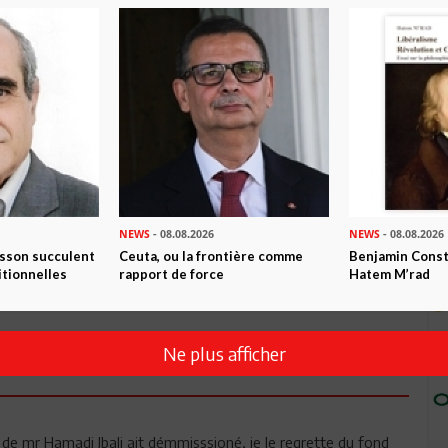
Commenter
NEWS
- 08.08.2026
NEWS
- 08.08.2026
isson succulent
Ceuta, ou la frontière comme
Benjamin Consta
itionnelles
rapport de force
Hatem M’rad
Envoyer
Ne plus afficher
 mr Hamadi Jbali ait démmisssioné, je le regrette du fond