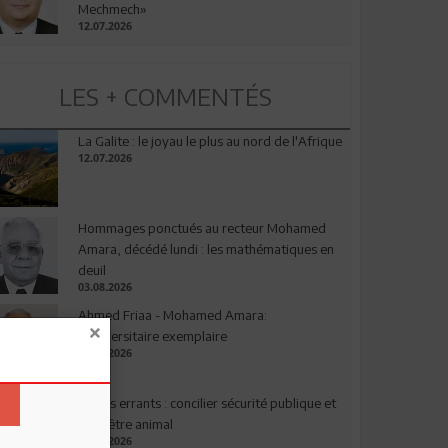
Mechmech»
12.07.2026
LES + COMMENTÉS
La Galite : le joyau le plus au nord de l'Afrique
12.07.2026
Hommages ponctués au recteur Mohamed
Amara, décédé lundi : les mathématiques en
deuil
03.08.2026
Ahmed Friaa - Mohamed Amara:
l’Universitaire exemplaire
04.08.2026
Chiens errants : concilier sécurité publique et
bien-être animal
17.07.2026