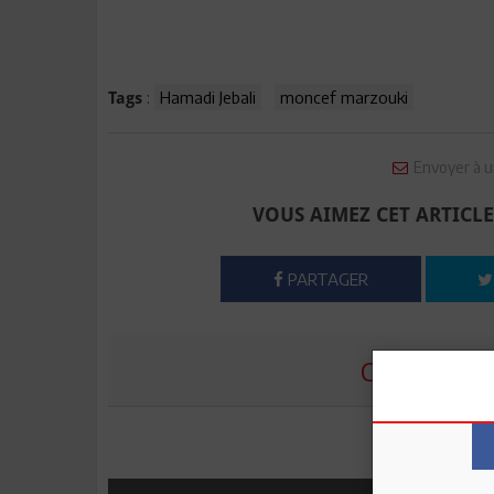
:
Hamadi Jebali
moncef marzouki
Tags
Envoyer à u
VOUS AIMEZ CET ARTICLE
PARTAGER
COMMENTE