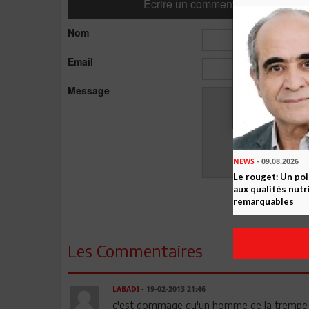
Ecrire un commentaire
Nom
Email
Message
NEWS
- 09.08.2026
Le rouget: Un po
aux qualités nutr
remarquables
Les Commentaires
LABADI
- 19-02-2013 21:46
c'est dommage qu'un homme de la trempe de