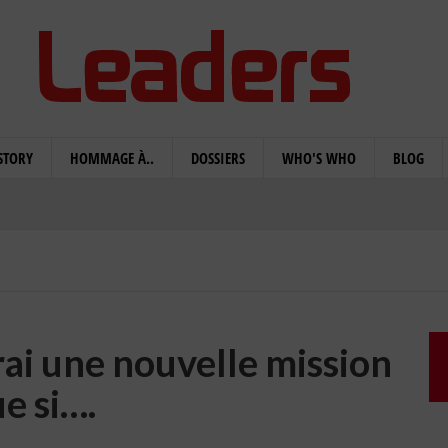
STORY
HOMMAGE À..
DOSSIERS
WHO'S WHO
BLOG
erai une nouvelle mission
e si….