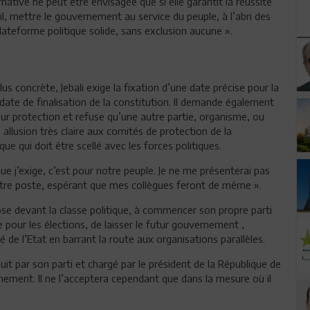
native ne peut être envisagée que si elle garantit la réussite
t-il, mettre le gouvernement au service du peuple, à l’abri des
plateforme politique solide, sans exclusion aucune ».
us concrète, Jebali exige la fixation d’une date précise pour la
 date de finalisation de la constitution. Il demande également
 leur protection et refuse qu’une autre partie, organisme, ou
 allusion très claire aux comités de protection de la
ique qui doit être scellé avec les forces politiques.
e j’exige, c’est pour notre peuple. Je ne me présenterai pas
autre poste, espérant que mes collègues feront de même ».
ose devant la classe politique, à commencer son propre parti
 pour les élections, de laisser le futur gouvernement ,
é de l’Etat en barrant la route aux organisations parallèles.
it par son parti et chargé par le président de la République de
nement. Il ne l’acceptera cependant que dans la mesure où il