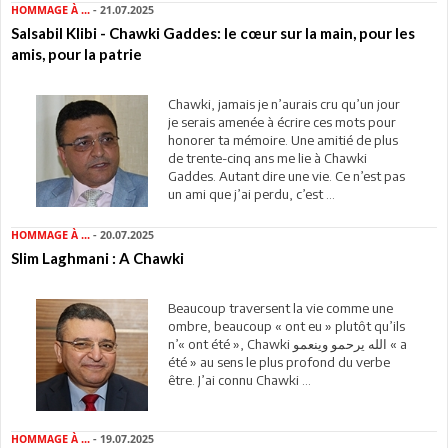
HOMMAGE À ...
- 21.07.2025
Salsabil Klibi - Chawki Gaddes: le cœur sur la main, pour les
amis, pour la patrie
Chawki, jamais je n’aurais cru qu’un jour
je serais amenée à écrire ces mots pour
honorer ta mémoire. Une amitié de plus
de trente-cinq ans me lie à Chawki
Gaddes. Autant dire une vie. Ce n’est pas
un ami que j’ai perdu, c’est ...
HOMMAGE À ...
- 20.07.2025
Slim Laghmani : A Chawki
Beaucoup traversent la vie comme une
ombre, beaucoup « ont eu » plutôt qu’ils
n’« ont été », Chawki الله يرحمو وينعمو « a
été » au sens le plus profond du verbe
être. J’ai connu Chawki ...
HOMMAGE À ...
- 19.07.2025