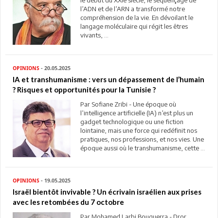
le début du XXIe siècle, le séquençage de
l’ADN et de l’ARN a transformé notre
compréhension de la vie. En dévoilant le
langage moléculaire qui régit les êtres
vivants, ...
OPINIONS
- 20.05.2025
IA et transhumanisme : vers un dépassement de l’humain
? Risques et opportunités pour la Tunisie ?
Par Sofiane Zribi - Une époque où
l’intelligence artificielle (IA) n’est plus un
gadget technologique ou une fiction
lointaine, mais une force qui redéfinit nos
pratiques, nos professions, et nos vies. Une
époque aussi où le transhumanisme, cette ...
OPINIONS
- 19.05.2025
Israël bientôt invivable ? Un écrivain israélien aux prises
avec les retombées du 7 octobre
Par Mohamed Larbi Bouguerra - Dror