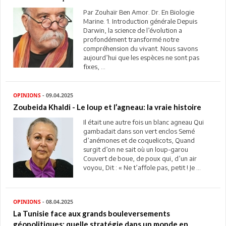
Par Zouhaïr Ben Amor. Dr. En Biologie
Marine. 1. Introduction générale Depuis
Darwin, la science de l’évolution a
profondément transformé notre
compréhension du vivant. Nous savons
aujourd’hui que les espèces ne sont pas
fixes, ...
OPINIONS
- 09.04.2025
Zoubeida Khaldi - Le loup et l’agneau: la vraie histoire
Il était une autre fois un blanc agneau Qui
gambadait dans son vert enclos Semé
d’anémones et de coquelicots, Quand
surgit d’on ne sait où un loup-garou
Couvert de boue, de poux qui, d’un air
voyou, Dit : « Ne t’affole pas, petit ! Je ...
OPINIONS
- 08.04.2025
La Tunisie face aux grands bouleversements
géopolitiques: quelle stratégie dans un monde en