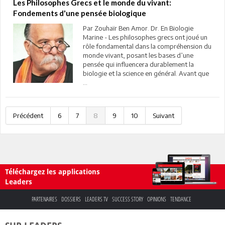
Les Philosophes Grecs et le monde du vivant:
Fondements d'une pensée biologique
Par Zouhaïr Ben Amor. Dr. En Biologie
Marine - Les philosophes grecs ont joué un
rôle fondamental dans la compréhension du
monde vivant, posant les bases d’une
pensée qui influencera durablement la
biologie et la science en général. Avant que
...
Précédent
6
7
8
9
10
Suivant
Téléchargez les applications
Leaders
PARTENAIRES
DOSSIERS
LEADERS TV
SUCCESS STORY
OPINIONS
TENDANCE