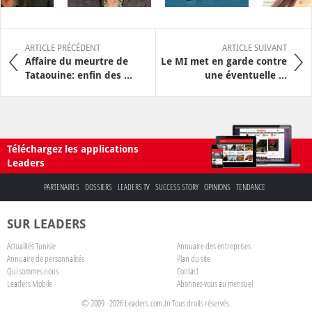
ARTICLE PRÉCÉDENT
ARTICLE SUIVANT
Affaire du meurtre de
Le MI met en garde contre
Tataouine: enfin des ...
une éventuelle ...
Téléchargez les applications
Leaders
PARTENAIRES
DOSSIERS
LEADERS TV
SUCCESS STORY
OPINIONS
TENDANCE
SUR LEADERS
Actualités Tunisie
Annuaire des entreprises
Annuaire de personnalités
Plan du site
Qui sommes nous
Contact
Leaders Mobile
Abonnez-vous au mensuel
© 2009 - 2026 Leaders.com.tn Tous droits réservés.