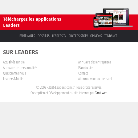
Téléchargez les applications
Leaders
PARTENAIRES
DOSSIERS
LEADERS TV
SUCCESS STORY
OPINIONS
TENDANCE
SUR LEADERS
Actualités Tunisie
Annuaire des entreprises
Annuaire de personnalités
Plan du site
Qui sommes nous
Contact
Leaders Mobile
Abonnez-vous au mensuel
© 2009 - 2026 Leaders.com.tn Tous droits réservés.
Conception et Développement du site internet par
Tanit web