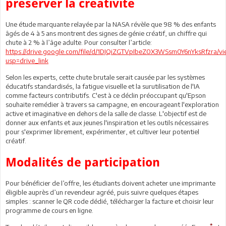
préserver la créativité
Une étude marquante relayée par la NASA révèle que 98 % des enfants
âgés de 4 à 5 ans montrent des signes de génie créatif, un chiffre qui
chute à 2 % à l’âge adulte. Pour consulter l’article:
https://drive.google.com/file/d/1DJQiZGTVpIbeZ0X3WSsm0Y6nYksRfzra/vi
usp=drive_link
Selon les experts, cette chute brutale serait causée par les systèmes
éducatifs standardisés, la fatigue visuelle et la surutilisation de l'IA
comme facteurs contributifs. C'est à ce déclin préoccupant qu'Epson
souhaite remédier à travers sa campagne, en encourageant l'exploration
active et imaginative en dehors de la salle de classe. L'objectif est de
donner aux enfants et aux jeunes l'inspiration et les outils nécessaires
pour s'exprimer librement, expérimenter, et cultiver leur potentiel
créatif.
Modalités de participation
Pour bénéficier de l’offre, les étudiants doivent acheter une imprimante
éligible auprès d’un revendeur agréé, puis suivre quelques étapes
simples : scanner le QR code dédié, télécharger la facture et choisir leur
programme de cours en ligne.
*