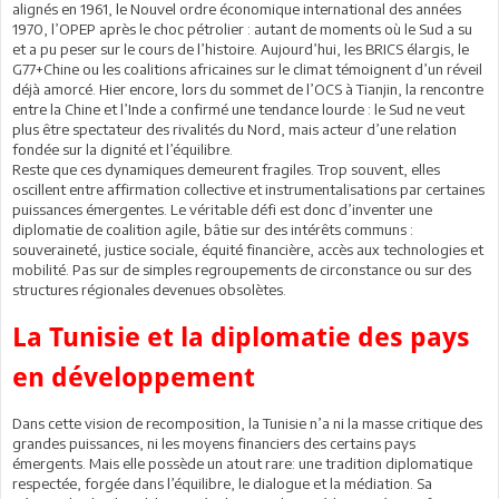
alignés en 1961, le Nouvel ordre économique international des années
1970, l’OPEP après le choc pétrolier : autant de moments où le Sud a su
et a pu peser sur le cours de l’histoire. Aujourd’hui, les BRICS élargis, le
G77+Chine ou les coalitions africaines sur le climat témoignent d’un réveil
déjà amorcé. Hier encore, lors du sommet de l’OCS à Tianjin, la rencontre
entre la Chine et l’Inde a confirmé une tendance lourde : le Sud ne veut
plus être spectateur des rivalités du Nord, mais acteur d’une relation
fondée sur la dignité et l’équilibre.
Reste que ces dynamiques demeurent fragiles. Trop souvent, elles
oscillent entre affirmation collective et instrumentalisations par certaines
puissances émergentes. Le véritable défi est donc d’inventer une
diplomatie de coalition agile, bâtie sur des intérêts communs :
souveraineté, justice sociale, équité financière, accès aux technologies et
mobilité. Pas sur de simples regroupements de circonstance ou sur des
structures régionales devenues obsolètes.
La Tunisie et la diplomatie des pays
en développement
Dans cette vision de recomposition, la Tunisie n’a ni la masse critique des
grandes puissances, ni les moyens financiers des certains pays
émergents. Mais elle possède un atout rare: une tradition diplomatique
respectée, forgée dans l’équilibre, le dialogue et la médiation. Sa