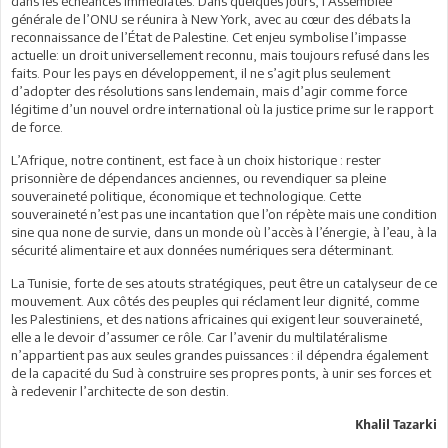
dans les échéances immédiates. Dans quelques jours, l’Assemblée
générale de l’ONU se réunira à New York, avec au cœur des débats la
reconnaissance de l’État de Palestine. Cet enjeu symbolise l’impasse
actuelle: un droit universellement reconnu, mais toujours refusé dans les
faits. Pour les pays en développement, il ne s’agit plus seulement
d’adopter des résolutions sans lendemain, mais d’agir comme force
légitime d’un nouvel ordre international où la justice prime sur le rapport
de force.
L’Afrique, notre continent, est face à un choix historique : rester
prisonnière de dépendances anciennes, ou revendiquer sa pleine
souveraineté politique, économique et technologique. Cette
souveraineté n’est pas une incantation que l’on répète mais une condition
sine qua none de survie, dans un monde où l’accès à l’énergie, à l’eau, à la
sécurité alimentaire et aux données numériques sera déterminant.
La Tunisie, forte de ses atouts stratégiques, peut être un catalyseur de ce
mouvement. Aux côtés des peuples qui réclament leur dignité, comme
les Palestiniens, et des nations africaines qui exigent leur souveraineté,
elle a le devoir d’assumer ce rôle. Car l’avenir du multilatéralisme
n’appartient pas aux seules grandes puissances : il dépendra également
de la capacité du Sud à construire ses propres ponts, à unir ses forces et
à redevenir l’architecte de son destin.
Khalil Tazarki