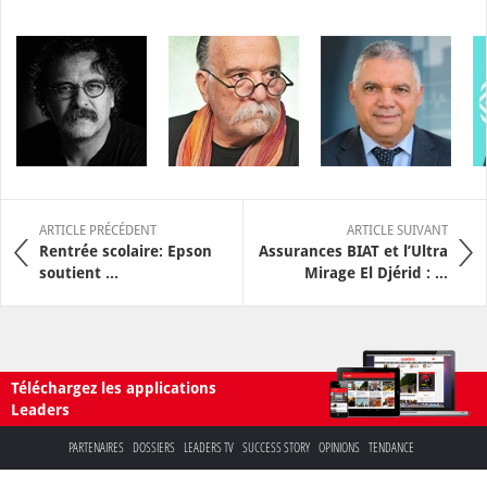
ARTICLE PRÉCÉDENT
ARTICLE SUIVANT
Rentrée scolaire: Epson
Assurances BIAT et l’Ultra
soutient ...
Mirage El Djérid : ...
Téléchargez les applications
Leaders
PARTENAIRES
DOSSIERS
LEADERS TV
SUCCESS STORY
OPINIONS
TENDANCE