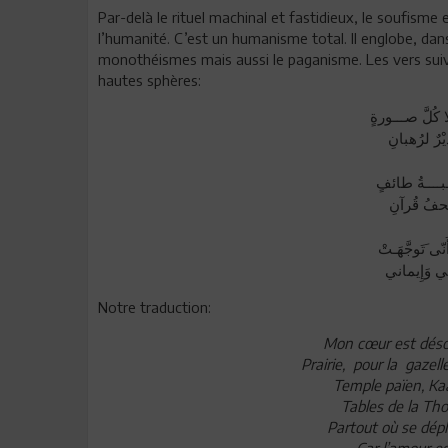
Par-delà le rituel machinal et fastidieux, le soufisme 
l’humanité. C’est un humanisme total. Il englobe, dan
monothéismes mais aussi le paganisme. Les vers suivan
hautes sphères:
 كُلَّ صـــورةٍ
رٌ لرُهبانِ
ـبــــةُ طائفٍ
حفُ قُرآنِ
نّى َتَوجَّهَـتْ
ني وَإِيماني
Notre traduction:
Mon cœur est déso
Prairie, pour la gazell
Temple païen, Kaa
Tables de la Thor
Partout où se dépl