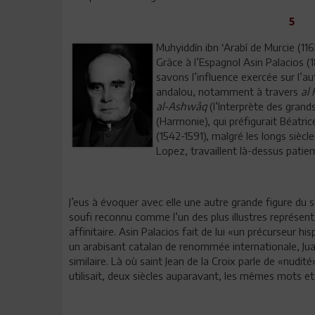
5
Muhyiddîn ibn ‘Arabî de Murcie (11
Grâce à l’Espagnol Asin Palacios (1
savons l’influence exercée sur l’au
andalou, notamment à travers
al
al-Ashwâq
(l’Interprète des grand
(Harmonie), qui préfigurait Béatrice
(1542-1591), malgré les longs sièc
Lopez, travaillent là-dessus pati
J’eus à évoquer avec elle une autre grande figure du 
soufi reconnu comme l’un des plus illustres représent
affinitaire. Asin Palacios fait de lui «un précurseur 
un arabisant catalan de renommée internationale, Juan
similaire. Là où saint Jean de la Croix parle de «nudité
utilisait, deux siècles auparavant, les mêmes mots et 