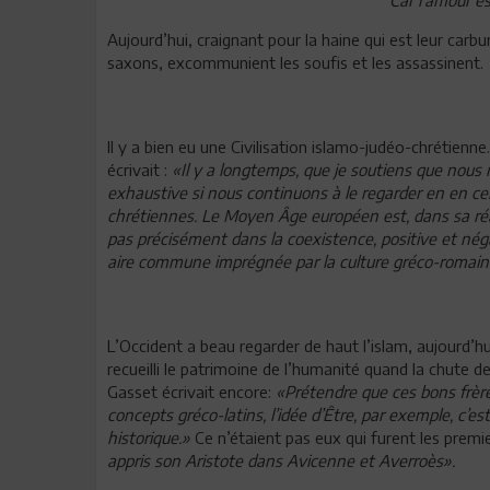
Car l’amour e
Aujourd’hui, craignant pour la haine qui est leur carbu
saxons, excommunient les soufis et les assassinent.
Il y a bien eu une Civilisation islamo-judéo-chrétien
écrivait :
«Il y a longtemps, que je soutiens que nou
exhaustive si nous continuons à le regarder en en cen
chrétiennes. Le Moyen Âge européen est, dans sa réalit
pas précisément dans la coexistence, positive et néga
aire commune imprégnée par la culture gréco-romain
L’Occident a beau regarder de haut l’islam, aujourd’h
recueilli le patrimoine de l’humanité quand la chute d
Gasset écrivait encore:
«Prétendre que ces bons frère
concepts gréco-latins, l’idée d’Être, par exemple, c’e
historique.»
Ce n’étaient pas eux qui furent les premi
appris son Aristote dans Avicenne et Averroès».