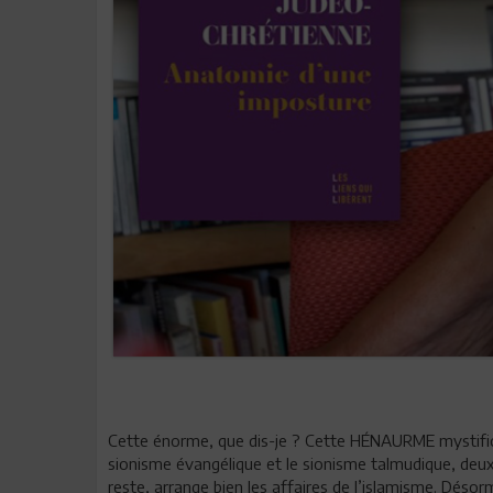
Cette énorme, que dis-je ? Cette HÉNAURME mystifica
sionisme évangélique et le sionisme talmudique, deux m
reste, arrange bien les affaires de l’islamisme. Déso