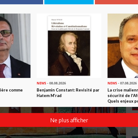
NEWS
- 08.08.2026
NEWS
- 07.08.2026
ntière comme
Benjamin Constant: Revisité par
La crise malien
Hatem M’rad
sécurité de l'A
Quels enjeux po
Ne plus afficher