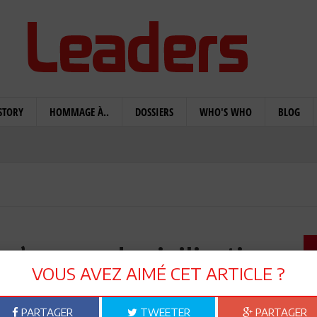
STORY
HOMMAGE À..
DOSSIERS
WHO'S WHO
BLOG
n’y a pas de civilisation
VOUS AVEZ AIMÉ CET ARTICLE ?
chrétienne
PARTAGER
TWEETER
PARTAGER