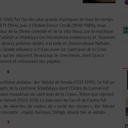
65 1240) fut l’un des plus grands mystiques de tous les temps.
871-1944), puis à l’Italien Enrico Cerulli (1898-1988), nous
teur de la
Divine comédie
et de la
Vita Nova
, par le mystique
 Futûhât al-Makkiyya
(les Révélations mekkoises) et
Turjumân
s désirs), poèmes dédiés à la belle et charismatique Nidhâm
. Quelle influence a-t-il pu avoir sur Saint Jean de la Croix
les qui les séparent. Beaucoup de chercheurs, dont Gracia
emment et retrouvent des pépites.
6
soufisme andalou : Ibn ‘Abbâd de Ronda (1332-1390). Ce fut un
ants de la confrérie Shâdhiliyya dont l’Ordre du Carmel est
hispano-musulman de saint Jean de la Croix», thèse que reprend
 Vernet (1923-2011). Le parcours de l’un et de l’autre fut
», de «liberté», de «vide», de « sortir des choses », Ibn ‘Abbâd
concepts : «tajrîd, hurriyya, tafrîgh, khurûj min al-asbâb»
7