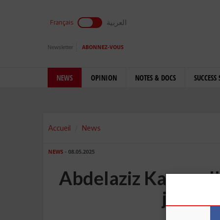
العربية
Français
Newsletter
ABONNEZ-VOUS
NEWS
OPINION
NOTES & DOCS
SUCCESS 
Accueil
News
NEWS
- 08.05.2025
Abdelaziz Kacem: Il 
judéo-