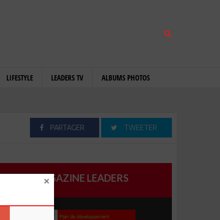
LIFESTYLE
LEADERS TV
ALBUMS PHOTOS
PARTAGER
TWEETER
MAGAZINE LEADERS