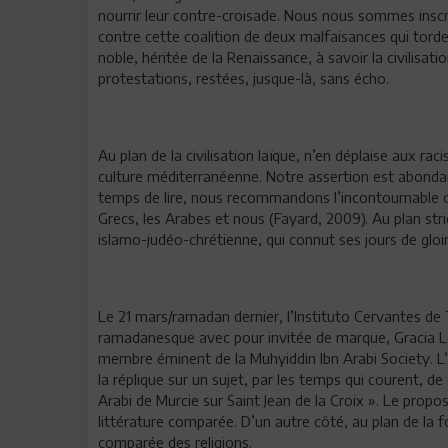
nourrir leur contre-croisade. Nous nous sommes inscri
contre cette coalition de deux malfaisances qui torden
noble, héritée de la Renaissance, à savoir la civilisati
protestations, restées, jusque-là, sans écho.
Au plan de la civilisation laïque, n’en déplaise aux ra
culture méditerranéenne. Notre assertion est abond
temps de lire, nous recommandons l’incontournable ou
Grecs, les Arabes et nous (Fayard, 2009). Au plan strict
islamo-judéo-chrétienne, qui connut ses jours de gl
Le 21 mars/ramadan dernier, l’Instituto Cervantes de 
ramadanesque avec pour invitée de marque, Gracia Lo
membre éminent de la Muhyiddin Ibn Arabi Society. L’In
la réplique sur un sujet, par les temps qui courent, de
Arabi de Murcie sur Saint Jean de la Croix ». Le propo
littérature comparée. D’un autre côté, au plan de la foi
comparée des religions.