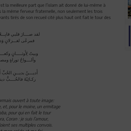
est la meilleure part que l’islam ait donné de lui-même à
s la même ferveur fraternelle, non seulement les trois
ts tirés de son recueil cité plus haut ont fait le tour des
لقد صــــارَ قلبي قابِـــلا
فمرعًى لغـــزلانٍ وَديْ
وبيتٌ لِأَوثـــــانٍ وكعـــ
وألــــواحُ توراةٍ ومص
أَديــــنُ بديـــنِ الحُبِّ أَ
ركـائِبُهُ فالحُــــبُّ دي
rmais ouvert à toute image:
e, et, pour le moine, un ermitage
ba, pour qui en fait le tour
a, Coran : je suis l’amour,
oient ses multiples convois.