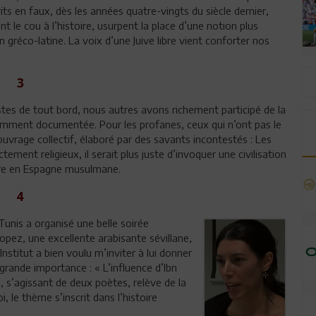
ts en faux, dès les années quatre-vingts du siècle dernier,
t le cou à l’histoire, usurpent la place d’une notion plus
on gréco-latine. La voix d’une Juive libre vient conforter nos
3
cistes de tout bord, nous autres avons richement participé de la
amment documentée. Pour les profanes, ceux qui n’ont pas le
vrage collectif, élaboré par des savants incontestés : Les
ement religieux, il serait plus juste d’invoquer une civilisation
oire en Espagne musulmane.
4
Tunis a organisé une belle soirée
pez, une excellente arabisante sévillane,
stitut a bien voulu m’inviter à lui donner
 grande importance : « L’influence d’Ibn
s, s’agissant de deux poètes, relève de la
, le thème s’inscrit dans l’histoire