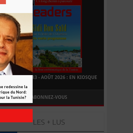
LEADERS N° 183 - AOÛT 2026 : EN KIOSQUE
ne redessine la
frique du Nord:
ABONNEZ-VOUS
ur la Tunisie?
LES + LUS