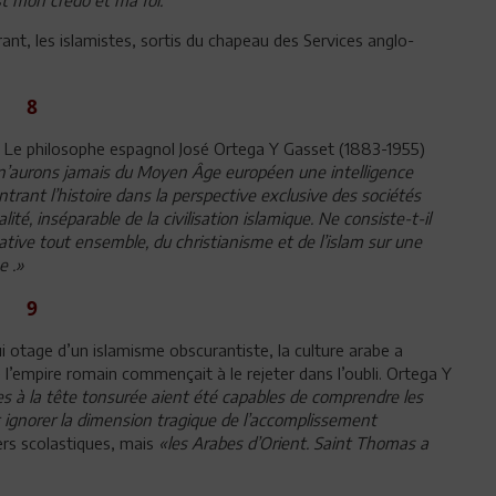
st mon crédo et ma foi.
rant, les islamistes, sortis du chapeau des Services anglo-
8
ne. Le philosophe espagnol José Ortega Y Gasset (1883-1955)
s n’aurons jamais du Moyen Âge européen une intelligence
trant l’histoire dans la perspective exclusive des sociétés
é, inséparable de la civilisation islamique. Ne consiste-t-il
tive tout ensemble, du christianisme et de l’islam sur une
e .»
9
ui otage d’un islamisme obscurantiste, la culture arabe a
e l’empire romain commençait à le rejeter dans l’oubli. Ortega Y
s à la tête tonsurée aient été capables de comprendre les
st ignorer la dimension tragique de l’accomplissement
ers scolastiques, mais
«les Arabes d’Orient. Saint Thomas a