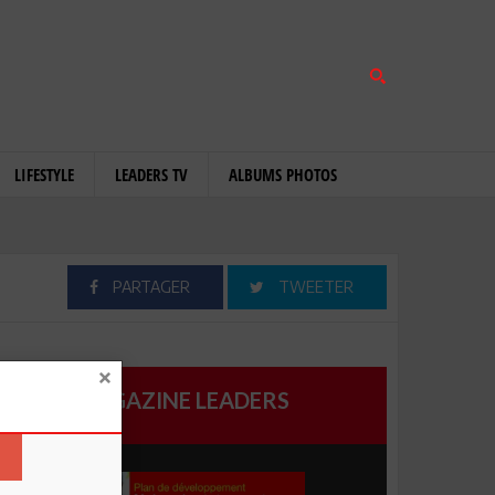
LIFESTYLE
LEADERS TV
ALBUMS PHOTOS
PARTAGER
TWEETER
MAGAZINE LEADERS