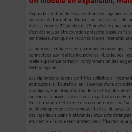
Un modèle en expansion, mais
Depuis la création de l’École nationale d’ingénieurs d
système de formation d’ingénieurs solide, mais déso
établissements (55 publics et 28 privés), le pays pro
s’est étendu, sa structuration présente plusieurs f
centralisée, manque de reconnaissance internationale
La principale critique vient du monde économique: le
connectées aux réalités industrielles. «Les jeunes in
réelle expérience terrain ni compréhension des exige
technologique.
Les diplômés tunisiens sont très sollicités à l’inter
et industrielle. Toutefois, en l'absence d’une accrédi
mondiaux, leur intégration sur le marché global dem
ingénieurs tunisiens choisissent l’expatriation en Eu
leur formation. Cet exode des compétences soulève la 
au développement économique et social du pays. Le d
des ingénieurs peine à attirer des étudiants étrange
étudient en Tunisie rencontrent des difficultés pour o