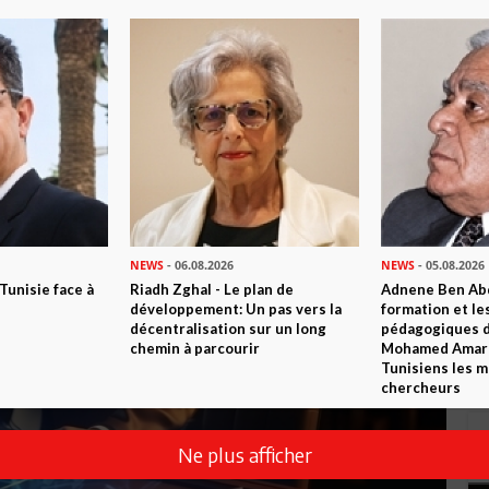
nationale
NEWS
- 06.08.2026
NEWS
- 05.08.2026
 Tunisie face à
Riadh Zghal - Le plan de
Adnene Ben Abd
développement: Un pas vers la
formation et le
décentralisation sur un long
pédagogiques di
chemin à parcourir
Mohamed Amara,
Tunisiens les m
chercheurs
Ne plus afficher