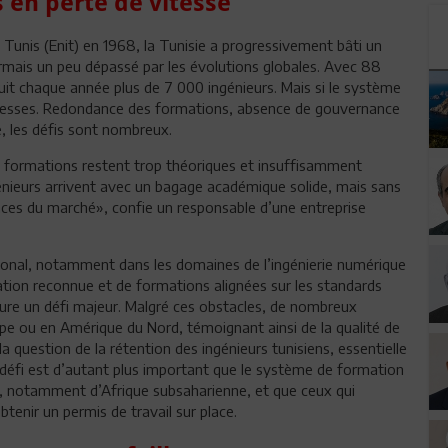
 en perte de vitesse
e Tunis (Enit) en 1968, la Tunisie a progressivement bâti un
rmais un peu dépassé par les évolutions globales. Avec 88
duit chaque année plus de 7 000 ingénieurs. Mais si le système
aiblesses. Redondance des formations, absence de gouvernance
, les défis sont nombreux.
s formations restent trop théoriques et insuffisamment
génieurs arrivent avec un bagage académique solide, mais sans
nces du marché», confie un responsable d’une entreprise
national, notamment dans les domaines de l’ingénierie numérique
tation reconnue et de formations alignées sur les standards
eure un défi majeur. Malgré ces obstacles, de nombreux
rope ou en Amérique du Nord, témoignant ainsi de la qualité de
question de la rétention des ingénieurs tunisiens, essentielle
éfi est d’autant plus important que le système de formation
rs, notamment d’Afrique subsaharienne, et que ceux qui
btenir un permis de travail sur place.