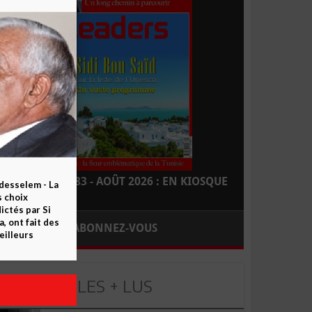
LEADERS N° 183 - AOÛT 2026 : EN KIOSQUE
esselem - La
s choix
ctés par Si
 ont fait des
ABONNEZ-VOUS
eilleurs
LES + LUS