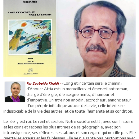
«Long et incertain sera le chemin»
Par Zoubeida Khaldi -
d’Anouar Attia est un merveilleux et émerveillant roman,
chargé d’énergie, d’enseignements, d’humour et
d’empathie. Un titre non anodin, accrocheur, annonciateur
d’un périple initiatique autour de la vie, celle intérieure,
indissociable de la vie des autres, et de toute l’humanité et sa condition.
Le réel y est roi. Le réel et ses lois. Notre société est là, avec son histoire
et les coins et recoins les plus intimes de sa géographie, avec son
intransigeance, ses réflexes, ses tabous et son regard qui ne cille pas. Elle
guette les erreurs et les faiblesses. Elle ne plaisante pas. Surtout pas avec