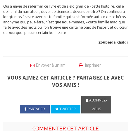
Qui a envie de refermer ce livre et de s’éloigner de «cette histoire, celle
de l’ami du narrateur, devenue sienne»... devenue nôtre ? On continuera
longtemps à vivre avec cette famille qui s’est formée autour de ce héros
anonyme qui, peut-être, n’est que nous-mêmes, «cette famille magique
faite avec des mots où l’on trouve une certaine paix de l’esprit et du cœur
et pourquoi pas un certain bonheur.»
Zoubeida Khaldi
Envoyer à un ami
Imprimer
VOUS AIMEZ CET ARTICLE ? PARTAGEZ-LE AVEC
VOS AMIS !
ABONNEZ-
PARTAGER
TWEETER
VOUS
COMMENTER CET ARTICLE