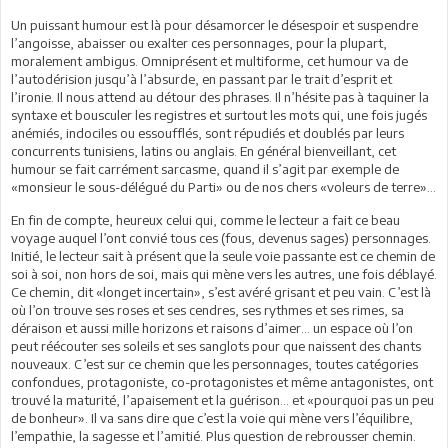
Un puissant humour est là pour désamorcer le désespoir et suspendre
l’angoisse, abaisser ou exalter ces personnages, pour la plupart,
moralement ambigus. Omniprésent et multiforme, cet humour va de
l’autodérision jusqu’à l’absurde, en passant par le trait d’esprit et
l’ironie. Il nous attend au détour des phrases. Il n’hésite pas à taquiner la
syntaxe et bousculer les registres et surtout les mots qui, une fois jugés
anémiés, indociles ou essoufflés, sont répudiés et doublés par leurs
concurrents tunisiens, latins ou anglais. En général bienveillant, cet
humour se fait carrément sarcasme, quand il s’agit par exemple de
«monsieur le sous-délégué du Parti» ou de nos chers «voleurs de terre»...
En fin de compte, heureux celui qui, comme le lecteur a fait ce beau
voyage auquel l’ont convié tous ces (fous, devenus sages) personnages.
Initié, le lecteur sait à présent que la seule voie passante est ce chemin de
soi à soi, non hors de soi, mais qui mène vers les autres, une fois déblayé.
Ce chemin, dit «longet incertain», s’est avéré grisant et peu vain. C’est là
où l’on trouve ses roses et ses cendres, ses rythmes et ses rimes, sa
déraison et aussi mille horizons et raisons d’aimer... un espace où l’on
peut réécouter ses soleils et ses sanglots pour que naissent des chants
nouveaux. C’est sur ce chemin que les personnages, toutes catégories
confondues, protagoniste, co-protagonistes et même antagonistes, ont
trouvé la maturité, l’apaisement et la guérison... et «pourquoi pas un peu
de bonheur». Il va sans dire que c’est la voie qui mène vers l’équilibre,
l’empathie, la sagesse et l’amitié. Plus question de rebrousser chemin.