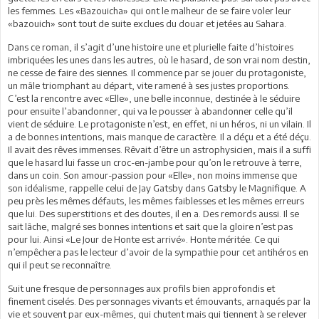
les femmes. Les «Bazouicha» qui ont le malheur de se faire voler leur
«bazouich» sont tout de suite exclues du douar et jetées au Sahara.
Dans ce roman, il s’agit d’une histoire une et plurielle faite d’histoires
imbriquées les unes dans les autres, où le hasard, de son vrai nom destin,
ne cesse de faire des siennes. Il commence par se jouer du protagoniste,
un mâle triomphant au départ, vite ramené à ses justes proportions.
C’est la rencontre avec «Elle», une belle inconnue, destinée à le séduire
pour ensuite l’abandonner, qui va le pousser à abandonner celle qu’il
vient de séduire. Le protagoniste n’est, en effet, ni un héros, ni un vilain. Il
a de bonnes intentions, mais manque de caractère. Il a déçu et a été déçu.
Il avait des rêves immenses. Rêvait d’être un astrophysicien, mais il a suffi
que le hasard lui fasse un croc-en-jambe pour qu’on le retrouve à terre,
dans un coin. Son amour-passion pour «Elle», non moins immense que
son idéalisme, rappelle celui de Jay Gatsby dans Gatsby le Magnifique. A
peu près les mêmes défauts, les mêmes faiblesses et les mêmes erreurs
que lui. Des superstitions et des doutes, il en a. Des remords aussi. Il se
sait lâche, malgré ses bonnes intentions et sait que la gloire n’est pas
pour lui. Ainsi «Le Jour de Honte est arrivé». Honte méritée. Ce qui
n’empêchera pas le lecteur d’avoir de la sympathie pour cet antihéros en
qui il peut se reconnaître.
Suit une fresque de personnages aux profils bien approfondis et
finement ciselés. Des personnages vivants et émouvants, arnaqués par la
vie et souvent par eux-mêmes, qui chutent mais qui tiennent à se relever