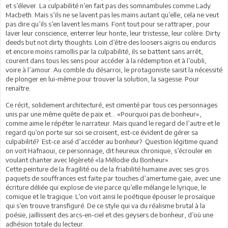
et s’élever. La culpabilité n’en fait pas des somnambules comme Lady
Macbeth. Mais s’ils ne se lavent pas les mains autant qu’elle, cela ne veut
pas dire qu’ils s’en lavent les mains. Font tout pour se rattraper, pour
laver leur conscience, enterrer leur honte, leur tristesse, leur colère. Dirty
deeds but not dirty thoughts. Loin d’être des loosers aigris ou endurcis
et encore moins ramollis par la culpabilité, ils se battent sans arrêt,
courent dans tous les sens pour accéder à la rédemption et à l’oubli,
voire à l’amour. Au comble du désarroi, le protagoniste saisit la nécessité
de plonger en lui-même pour trouver la solution, la sagesse. Pour
renaître.
Ce récit, solidement architecturé, est cimenté par tous ces personnages
unis par une même quête de paix et... «Pourquoi pas de bonheur»,
comme aime le répéter le narrateur. Mais quand le regard de l’autre et le
regard qu’on porte sur soi se croisent, est-ce évident de gérer sa
culpabilité? Est-ce aisé d’accéder au bonheur? Question légitime quand
on voit Hafnaoui, ce personnage, dit heureux chronique, s’écrouler en
voulant chanter avec légèreté «la Mélodie du Bonheur».
Cette peinture de la fragilité ou de la friabilité humaine avec ses gros
paquets de souffrances est faite par touches d’amertume gaie, avec une
écriture déliée qui explose de vie parce qu’elle mélange le lyrique, le
comique et le tragique. L’on voit ainsi le poétique épouser le prosaïque
qui s’en trouve transfiguré. De ce style qui va du réalisme brutal à la
poésie, jaillissent des arcs-en-ciel et des geysers de bonheur, d’où une
adhésion totale du lecteur.