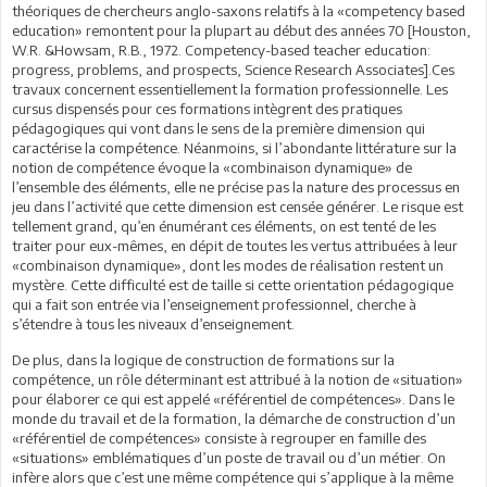
théoriques de chercheurs anglo-saxons relatifs à la «competency based
education» remontent pour la plupart au début des années 70 [Houston,
W.R. &Howsam, R.B., 1972. Competency-based teacher education:
progress, problems, and prospects, Science Research Associates].Ces
travaux concernent essentiellement la formation professionnelle. Les
cursus dispensés pour ces formations intègrent des pratiques
pédagogiques qui vont dans le sens de la première dimension qui
caractérise la compétence. Néanmoins, si l’abondante littérature sur la
notion de compétence évoque la «combinaison dynamique» de
l’ensemble des éléments, elle ne précise pas la nature des processus en
jeu dans l’activité que cette dimension est censée générer. Le risque est
tellement grand, qu’en énumérant ces éléments, on est tenté de les
traiter pour eux-mêmes, en dépit de toutes les vertus attribuées à leur
«combinaison dynamique», dont les modes de réalisation restent un
mystère. Cette difficulté est de taille si cette orientation pédagogique
qui a fait son entrée via l’enseignement professionnel, cherche à
s’étendre à tous les niveaux d’enseignement.
De plus, dans la logique de construction de formations sur la
compétence, un rôle déterminant est attribué à la notion de «situation»
pour élaborer ce qui est appelé «référentiel de compétences». Dans le
monde du travail et de la formation, la démarche de construction d’un
«référentiel de compétences» consiste à regrouper en famille des
«situations» emblématiques d’un poste de travail ou d’un métier. On
infère alors que c’est une même compétence qui s’applique à la même