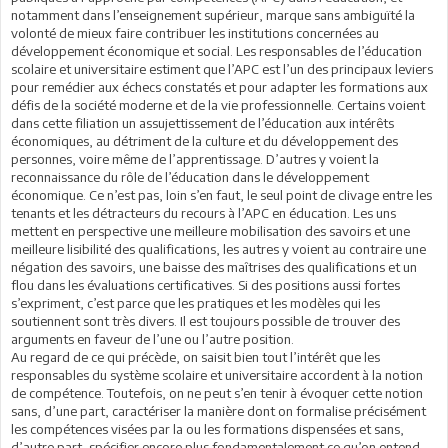
notamment dans l’enseignement supérieur, marque sans ambiguïté la
volonté de mieux faire contribuer les institutions concernées au
développement économique et social. Les responsables de l’éducation
scolaire et universitaire estiment que l’APC est l’un des principaux leviers
pour remédier aux échecs constatés et pour adapter les formations aux
défis de la société moderne et de la vie professionnelle. Certains voient
dans cette filiation un assujettissement de l’éducation aux intérêts
économiques, au détriment de la culture et du développement des
personnes, voire même de l’apprentissage. D’autres y voient la
reconnaissance du rôle de l’éducation dans le développement
économique. Ce n’est pas, loin s’en faut, le seul point de clivage entre les
tenants et les détracteurs du recours à l’APC en éducation. Les uns
mettent en perspective une meilleure mobilisation des savoirs et une
meilleure lisibilité des qualifications, les autres y voient au contraire une
négation des savoirs, une baisse des maîtrises des qualifications et un
flou dans les évaluations certificatives. Si des positions aussi fortes
s’expriment, c’est parce que les pratiques et les modèles qui les
soutiennent sont très divers. Il est toujours possible de trouver des
arguments en faveur de l’une ou l’autre position.
Au regard de ce qui précède, on saisit bien tout l’intérêt que les
responsables du système scolaire et universitaire accordent à la notion
de compétence. Toutefois, on ne peut s’en tenir à évoquer cette notion
sans, d’une part, caractériser la manière dont on formalise précisément
les compétences visées par la ou les formations dispensées et sans,
d’autre part, spécifier encore plus fondamentalement ce qu’on entend