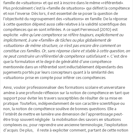
famille de «situations» et qui est à inscrire dans le même «référentiel».
Plus précisément c’est la «famille de situations» qui définit la compétence
et non l’inverse. Dès lors, il est essentiel de se poser la question de
l’objectivité du regroupement des «situations» en famille. De la réponse
à cette question dépend aussi celle relative à la validité scientifique des
compétences qui en sont inférées. A ce sujet Perrenoud (2010) est
explicite:
«dire qu’une compétence se réfère toujours, explicitement ou
implicitement, à une «famille» de tâches ou plus globalement de
«situations» de même structure, ce n’est pas encore dire comment on
constitue ces familles. Or, sans réponse claire et stable à cette question, on
ne peut construire un référentiel de compétence satisfaisant ».
C’est dire
que la formulation et le degré de généralité d’une compétence
mentionnée dans un référentiel sont inéluctablement dépendants des
jugements portés par leurs concepteurs quant à la similarité des
«situations» prise en compte pour inférer ces compétences.
Ainsi, vouloir professionnaliser des formations scolaire et universitaire
amène à une profonde réflexion sur la notion de compétence en tant que
support pour éviter les travers susceptibles de résulter de sa mise en
pratique. Toutefois, indépendamment de son caractère scientifique ou
non, la notion de compétence soulève de bonnes questions. Elle a
l’intérêt de mettre en lumière une dimension de l’apprentissage peut-
être trop souvent négligée : la mobilisation des savoirs en situations
complexes ou, pour reprendre une ancienne terminologie, l’exploitation
d’acquis. De plus, il reste à expliciter comment, partant de cette notion