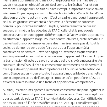
même de l’apprentissage. Dans l’APC, le progrès dans la maitrise du
savoir n’est pas un objectif en soi. Seul compte le résultat final et son
efficacité. L’usage que l’on fait du savoir est plus important que le savoir
lui-même. En pédagogie constructiviste, la résolution d’une tâche, d’une
situation problème est un moyen. C’est un cadre dans lequel l’apprenant,
seul ou en groupe, est amené à découvrir la nécessité de concepts
nouveaux pour cette résolution. De plus, contrairement à ce qui est
souvent affirmé par les adeptes de l’APC, celle-ci et la pédagogie
constructiviste ont un rapport différent quant à l’activité des apprenants
en situation d’apprentissage. Pour les constructivistes, cette activité sur
des «situations-problèmes» est une des manières, mais pas du tout la
seule, de donner du sens et de faire participer l’apprenant à la
construction de savoirs. Cette pédagogie n’affirme pas que tous les
savoirs puissent être construits par ou avec l’apprenant. Elle n’exclut pas
la transmission directe de savoirs lorsque celle-ci s’avère nécessaire. Au
contraire, dans l’APC il n’y a ni construction ni transmission de savoirs. Il
n’y a que développement de compétences. Et puisque cette notion de
compétence est un «fourre-tout», il apparait impossible de transmettre
une «compétence» ou de l’enseigner. Tout ce qu’on peut faire, c’est de
s’exercer à la résolution d’une tâche et appeler cela «compétence».
Au final, les emprunts opérés à la théorie constructiviste pour légitimer le
choix de l’APC ne sont pas pleinement convaincants. Mais il ne s’agit pas
pour autant, de rejeter l’APC, il convient de la dépasser. Car, difficile de
ne pas souscrire à l’idée des défenseurs de l’APC qui considèrent qu’il
s’agit de favoriser une approche qui introduit les contenus à partir de