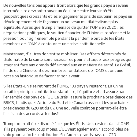
De nouvelles tensions apparaîtront alors que les grands pays à revenu
intermédiaire devront trouver un équilibre entre leurs intérêts
géopolitiques croissants et les engagements pris de soutenir les pays en
développement et de façonner un nouveau multilatéralisme plus
équitable. Après que Trump a menacé de quitter l’OMS en 2020, les
négociations politiques, le soutien financier de l’Union européenne et la
pression pour agir ensemble pendant la pandémie ont aidé les États
membres de l’OMS à contourner une crise institutionnelle.
Maintenant, d’autres doivent se mobiliser. Des efforts déterminés de
diplomatie de la santé sont nécessaires pour s’attaquer aux progrès qui
stagnent face aux grands défis mondiaux en matière de santé. Le Brésil,
l’Inde et la Chine sont des membres fondateurs de l’OMS et ont une
occasion historique de façonner son avenir.
Si les États-Unis se retirent de l’OMS, 193 pays y resteront. La Chine
serait le principal contributeur statutaire, l’équilibre étant assuré par
l’ensemble des pays de l’UE. Le Brésil assure la prochaine présidence des
BRICS, tandis que l’Afrique du Sud et le Canada assurent les prochaines
présidences du G20 et du G7. Une nouvelle coalition pourrait-elle être
l’artisan des accords attendus?
Trump pourrait être disposé à ce que les États-Unis restent dans l’OMS
s’ils payaient beaucoup moins. L’UE veut également un accord: plus de
voix pour sa forte contribution. Si d’autres grands pays du G20