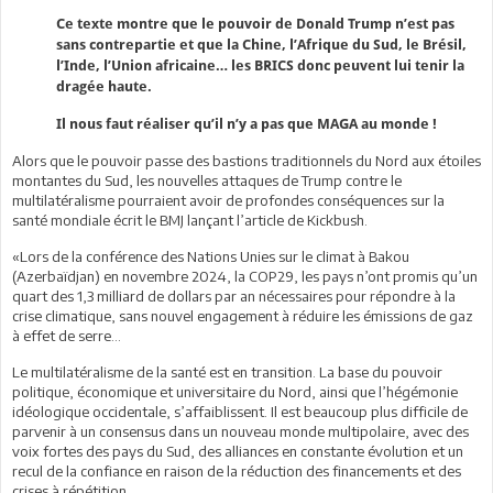
Ce texte montre que le pouvoir de Donald Trump n’est pas
sans contrepartie et que la Chine, l’Afrique du Sud, le Brésil,
l’Inde, l’Union africaine… les BRICS donc peuvent lui tenir la
dragée haute.
Il nous faut réaliser qu’il n’y a pas que MAGA au monde !
Alors que le pouvoir passe des bastions traditionnels du Nord aux étoiles
montantes du Sud, les nouvelles attaques de Trump contre le
multilatéralisme pourraient avoir de profondes conséquences sur la
santé mondiale écrit le BMJ lançant l’article de Kickbush.
«Lors de la conférence des Nations Unies sur le climat à Bakou
(Azerbaïdjan) en novembre 2024, la COP29, les pays n’ont promis qu’un
quart des 1,3 milliard de dollars par an nécessaires pour répondre à la
crise climatique, sans nouvel engagement à réduire les émissions de gaz
à effet de serre…
Le multilatéralisme de la santé est en transition. La base du pouvoir
politique, économique et universitaire du Nord, ainsi que l’hégémonie
idéologique occidentale, s’affaiblissent. Il est beaucoup plus difficile de
parvenir à un consensus dans un nouveau monde multipolaire, avec des
voix fortes des pays du Sud, des alliances en constante évolution et un
recul de la confiance en raison de la réduction des financements et des
crises à répétition.