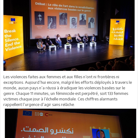
Les violences faites aux femmes et aux filles n’ont ni frontières ni
exceptions. Aujourd’hui encore, malgré les efforts déployés à travers le
monde, aucun pays n’a réussi à éradiquer les violences basées sur le
genre. Chaque 11 minutes, un féminicide est perpétré, soit 133 femmes
victimes chaque jour à l’échelle mondiale. Ces chiffres alarmants
rappellent l’urgence d’agir sans relâche.