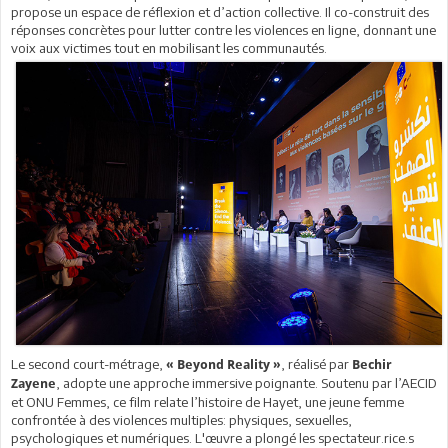
propose un espace de réflexion et d’action collective. Il co-construit des
réponses concrètes pour lutter contre les violences en ligne, donnant une
voix aux victimes tout en mobilisant les communautés.
Le second court-métrage,
, réalisé par
« Beyond Reality
»
Bechir
, adopte une approche immersive poignante. Soutenu par l’AECID
Zayene
et ONU Femmes, ce film relate l’histoire de Hayet, une jeune femme
confrontée à des violences multiples: physiques, sexuelles,
psychologiques et numériques. L'œuvre a plongé les spectateur.rice.s