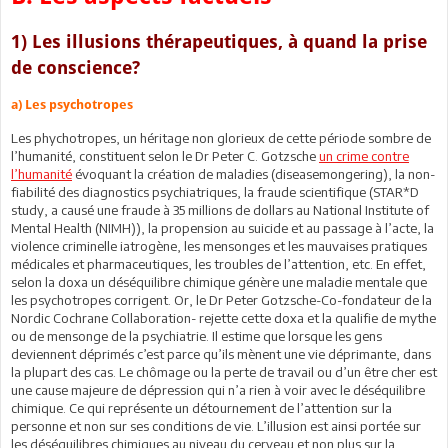
1) Les illusions thérapeutiques, à quand la prise
de conscience?
a) Les psychotropes
Les phychotropes, un héritage non glorieux de cette période sombre de
l’humanité, constituent selon le Dr Peter C. Gotzsche
un crime contre
l’humanité
évoquant la création de maladies (diseasemongering), la non-
fiabilité des diagnostics psychiatriques, la fraude scientifique (STAR*D
study, a causé une fraude à 35 millions de dollars au National Institute of
Mental Health (NIMH)), la propension au suicide et au passage à l’acte, la
violence criminelle iatrogène, les mensonges et les mauvaises pratiques
médicales et pharmaceutiques, les troubles de l’attention, etc. En effet,
selon la doxa un déséquilibre chimique génère une maladie mentale que
les psychotropes corrigent. Or, le Dr Peter Gotzsche-Co-fondateur de la
Nordic Cochrane Collaboration- rejette cette doxa et la qualifie de mythe
ou de mensonge de la psychiatrie. Il estime que lorsque les gens
deviennent déprimés c’est parce qu’ils mènent une vie déprimante, dans
la plupart des cas. Le chômage ou la perte de travail ou d’un être cher est
une cause majeure de dépression qui n’a rien à voir avec le déséquilibre
chimique. Ce qui représente un détournement de l’attention sur la
personne et non sur ses conditions de vie. L’illusion est ainsi portée sur
les déséquilibres chimiques au niveau du cerveau et non plus sur la