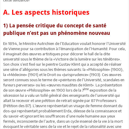
A. Les aspects historiques
1) La pensée critique du concept de santé
publique n’est pas un phénomène nouveau
En 1894, le Ministre Autrichien de l’Education voulait honorer l’Université
de Vienne pour sa contribution à l’émancipation de l’Humanité. Pour cela,
il imaginait des œuvres artistiques pour décorer le hall de la dite
université sous le thème de la «Victoire de la lumière sur les ténèbres».
Son choix s’est fixé sur le peintre Gustav Klimt qui a accepté de réaliser
une série d’allégories sous les thèmes suivants: la «Philosophie» (1900),
la «Médecine» (1901) et le Droit ou «Jurisprudence» (1903). Ces œuvres
seront connues sous le terme de «peintures de l’Université, scandales en
fureurs perverses» ou les «œuvres maudites de Klimt». La présentation
ème
de son œuvre «Philosophie» en 1900 lors de la 7
exposition de la
sécession lui a valu un tollé général des enseignants de l’université qui
allait la recevoir et une pétition de retrait signée par 87 Professeurs
(Pétition des 87). L’œuvre représentait un visage de femme donnant du
dos-qui représentait probablement Erda, déesse de la connaissance et
du savoir-et ignorant les souffrances d’une nuée humaine aux yeux
fermés, inconsciente de l’autre, dans un cycle insensé de la vie à la mort
évoquant le véritable sens de la vie et le rejet de la rationalité avec une