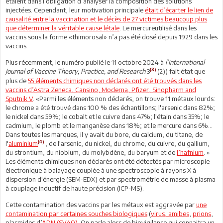
étaient dans l’obligation d’analyser la composition des solutions
injectées. Cependant, leur motivation principale
était d’écarter le lien de
causalité entre la vaccination et le décès de 27 victimes beaucoup plus
que déterminer la véritable cause létale
. Le mercureutilisé dans les
vaccins sous la forme «thimorosal» n’a pas été dosé depuis 1929 dans les
vaccins.
Plus récemment, le numéro publié le 11 octobre 2024 à
l’International
(3)
Journal of Vaccine Theory, Practice, and Research
3
(2)) fait état que
plus de
55 éléments chimiques non déclarés ont été trouvés dans les
vaccins d’Astra Zeneca, Cansino, Moderna, Pfizer, Sinopharm and
Sputnik V
. «Parmi les éléments non déclarés, on trouve 11 métaux lourds:
le chrome a été trouvé dans 100 % des échantillons; l'arsenic dans 82%;
le nickel dans 59%; le cobalt et le cuivre dans 47%; l'étain dans 35%; le
cadmium, le plomb et le manganèse dans 18%; et le mercure dans 6%...
Dans toutes les marques, il y avait du bore, du calcium, du titane, de
(4)
l'
aluminium
, de l'arsenic, du nickel, du chrome, du cuivre, du gallium,
du strontium, du niobium, du molybdène, du baryum et de
l’hafnium
. »
Les éléments chimiques non déclarés ont été détectés par microscopie
électronique à balayage couplée à une spectroscopie à rayons X à
dispersion d'énergie (SEM-EDX) et par spectrométrie de masse à plasma
à couplage inductif de haute précision (ICP-MS).
Cette contamination des vaccins par les métaux est aggravée par
une
contamination par certaines souches biologiques
(
virus, amibes
,
prions
,
plasmides d’
ADN
(SV40)
. On parle alors de biovigilance qui connaitra un