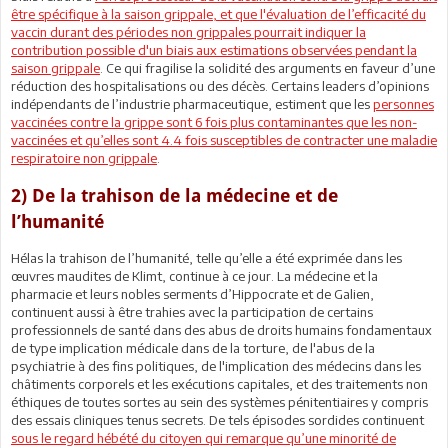
être spécifique à la saison grippale, et que l'évaluation de l’efficacité du
vaccin durant des périodes non grippales pourrait indiquer la
contribution possible d'un biais aux estimations observées pendant la
saison grippale
. Ce qui fragilise la solidité des arguments en faveur d’une
réduction des hospitalisations ou des décès. Certains leaders d’opinions
indépendants de l’industrie pharmaceutique, estiment que les
personnes
vaccinées contre la grippe sont 6 fois plus contaminantes que les non-
vaccinées et qu’elles sont 4.4 fois susceptibles de contracter une maladie
respiratoire non grippale
.
2) De la trahison de la médecine et de
l’humanité
Hélas la trahison de l’humanité, telle qu’elle a été exprimée dans les
œuvres maudites de Klimt, continue à ce jour. La médecine et la
pharmacie et leurs nobles serments d’Hippocrate et de Galien,
continuent aussi à être trahies avec la participation de certains
professionnels de santé dans des abus de droits humains fondamentaux
de type implication médicale dans de la torture, de l'abus de la
psychiatrie à des fins politiques, de l'implication des médecins dans les
châtiments corporels et les exécutions capitales, et des traitements non
éthiques de toutes sortes au sein des systèmes pénitentiaires y compris
des essais cliniques tenus secrets. De tels épisodes sordides continuent
sous le regard hébété du citoyen qui remarque qu’une minorité de