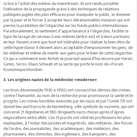
Grâce à l’achat des médias du mainstream, ils ont rendu possible
l'utilisation de la propagande grâce à des techniques de relations
publiques jugées des plus efficaces pour manipuler le public, le dominer
par la peur et le forcer à accepter leurs déraisonnables mesures qui ont
permis la prédation de l’oligarchie sur les fonds publics internationaux.
Paradoxalement, le sentiment d’appartenance à l’oligarchie, facilite ce
type de lavage de cerveau à eux-mêmes (entre-soi) et à leurs partisans
en leur faisant croire que tout est tolérable pour réaliser le bien-être de
cette hyperclasse. Il devient alors acceptable d'empoisonner les gens, de
les stériliser et même de mentir aux gens pour le bien de cette oligarchie.
Ce qui a commencé avec Richet se poursuit aujourd'hui encore par Harari,
Gates, Soros, Klaus Schwab et sa secte qui porte le nom de «Forum
Economique Mondial».
3. Les origines nazies de la médecine «moderne»
Les trois décennies(de 1930 à 1950) ont consacré les dérives des crimes
contre l’humanité, au nom de la recherche pour promouvoir la santé et le
progrès. Les crimes horribles exécutés par les nazis et par l’Unité 731 ont
donné lieu aux13 procès de Nuremberg, ville symbole du nazisme, qui ont
concerné 21 dignitaires et 180 dirigeants nazis choisis après d’âpres
négociations entre alliés. Ces 13 procès ont ciblé les professions les plus
impliquées, à l’instar des juristes et magistrats, des militaires, des forces
de l’ordre, des journalistes, des académiques, des médecins, des
pharmaciens, des chimistes, des ingénieurs, des banquiers, des