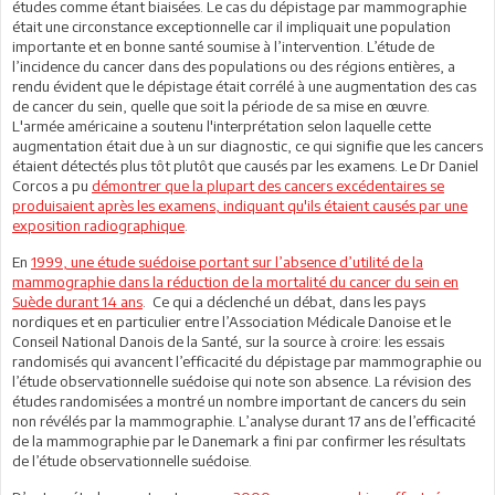
études comme étant biaisées. Le cas du dépistage par mammographie
était une circonstance exceptionnelle car il impliquait une population
importante et en bonne santé soumise à l’intervention. L’étude de
l’incidence du cancer dans des populations ou des régions entières, a
rendu évident que le dépistage était corrélé à une augmentation des cas
de cancer du sein, quelle que soit la période de sa mise en œuvre.
L'armée américaine a soutenu l'interprétation selon laquelle cette
augmentation était due à un sur diagnostic, ce qui signifie que les cancers
étaient détectés plus tôt plutôt que causés par les examens. Le Dr Daniel
Corcos a pu
démontrer que la plupart des cancers excédentaires se
produisaient après les examens, indiquant qu'ils étaient causés par une
exposition radiographique
.
En
1999, une étude suédoise portant sur l’absence d’utilité de la
mammographie dans la réduction de la mortalité du cancer du sein en
Suède durant 14 ans
.
Ce qui a déclenché un débat, dans les pays
nordiques et en particulier entre l’Association Médicale Danoise et le
Conseil National Danois de la Santé, sur la source à croire: les essais
randomisés qui avancent l’efficacité du dépistage par mammographie ou
l’étude observationnelle suédoise qui note son absence. La révision des
études randomisées a montré un nombre important de cancers du sein
non révélés par la mammographie. L’analyse durant 17 ans de l’efficacité
de la mammographie par le Danemark a fini par confirmer les résultats
de l’étude observationnelle suédoise.