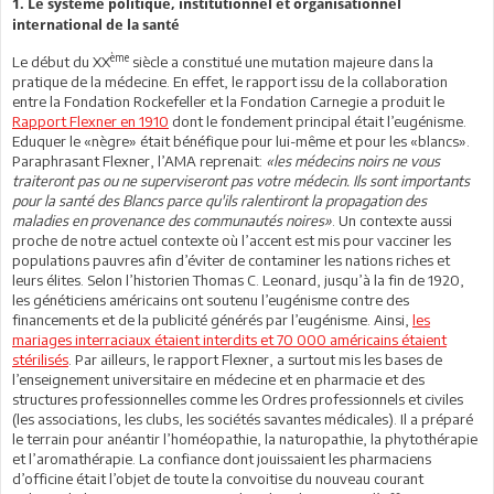
1. Le système politique, institutionnel et organisationnel
international de la santé
ème
Le début du XX
siècle a constitué une mutation majeure dans la
pratique de la médecine. En effet, le rapport issu de la collaboration
entre la Fondation Rockefeller et la Fondation Carnegie a produit le
Rapport Flexner en 1910
dont le fondement principal était l’eugénisme.
Eduquer le «nègre» était bénéfique pour lui-même et pour les «blancs».
Paraphrasant Flexner, l’AMA reprenait:
«les médecins noirs ne vous
traiteront pas ou ne superviseront pas votre médecin. Ils sont importants
pour la santé des Blancs parce qu'ils ralentiront la propagation des
maladies en provenance des communautés noires»
. Un contexte aussi
proche de notre actuel contexte où l’accent est mis pour vacciner les
populations pauvres afin d’éviter de contaminer les nations riches et
leurs élites. Selon l’historien Thomas C. Leonard, jusqu’à la fin de 1920,
les généticiens américains ont soutenu l’eugénisme contre des
financements et de la publicité générés par l’eugénisme. Ainsi,
les
mariages interraciaux étaient interdits et 70 000 américains étaient
stérilisés
. Par ailleurs, le rapport Flexner, a surtout mis les bases de
l’enseignement universitaire en médecine et en pharmacie et des
structures professionnelles comme les Ordres professionnels et civiles
(les associations, les clubs, les sociétés savantes médicales). Il a préparé
le terrain pour anéantir l’homéopathie, la naturopathie, la phytothérapie
et l’aromathérapie. La confiance dont jouissaient les pharmaciens
d’officine était l’objet de toute la convoitise du nouveau courant