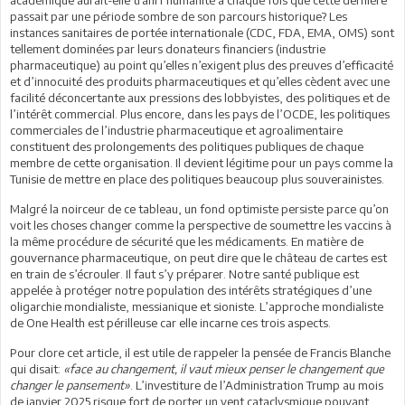
passait par une période sombre de son parcours historique? Les
instances sanitaires de portée internationale (CDC, FDA, EMA, OMS) sont
tellement dominées par leurs donateurs financiers (industrie
pharmaceutique) au point qu’elles n’exigent plus des preuves d’efficacité
et d’innocuité des produits pharmaceutiques et qu’elles cèdent avec une
facilité déconcertante aux pressions des lobbyistes, des politiques et de
l’intérêt commercial. Plus encore, dans les pays de l’OCDE, les politiques
commerciales de l’industrie pharmaceutique et agroalimentaire
constituent des prolongements des politiques publiques de chaque
membre de cette organisation. Il devient légitime pour un pays comme la
Tunisie de mettre en place des politiques beaucoup plus souverainistes.
Malgré la noirceur de ce tableau, un fond optimiste persiste parce qu’on
voit les choses changer comme la perspective de soumettre les vaccins à
la même procédure de sécurité que les médicaments. En matière de
gouvernance pharmaceutique, on peut dire que le château de cartes est
en train de s’écrouler. Il faut s’y préparer. Notre santé publique est
appelée à protéger notre population des intérêts stratégiques d’une
oligarchie mondialiste, messianique et sioniste. L’approche mondialiste
de One Health est périlleuse car elle incarne ces trois aspects.
Pour clore cet article, il est utile de rappeler la pensée de Francis Blanche
qui disait:
«face au changement, il vaut mieux penser le changement que
changer le pansement»
. L’investiture de l’Administration Trump au mois
de janvier 2025 risque fort de porter un vent cataclysmique pouvant