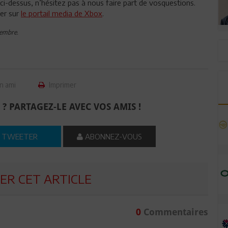
ci-dessus, n’hésitez pas à nous faire part de vosquestions.
ver sur
le portail media de Xbox
.
cembre.
n ami
Imprimer
 ? PARTAGEZ-LE AVEC VOS AMIS !
TWEETER
ABONNEZ-VOUS
R CET ARTICLE
0
Commentaires