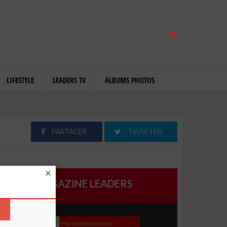
LIFESTYLE
LEADERS TV
ALBUMS PHOTOS
PARTAGER
TWEETER
MAGAZINE LEADERS