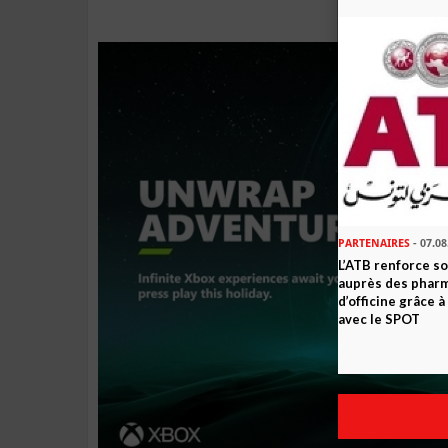
PARTENAIRES
- 07.08
L’ATB renforce 
auprès des phar
d’officine grâce 
avec le SPOT