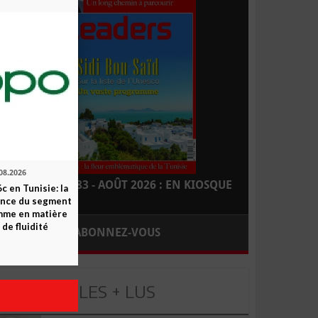
08.2026
LEADERS N° 183 - AOÛT 2026 : EN KIOSQUE
c en Tunisie: la
ence du segment
mme en matière
 de fluidité
ABONNEZ-VOUS
LES + LUS