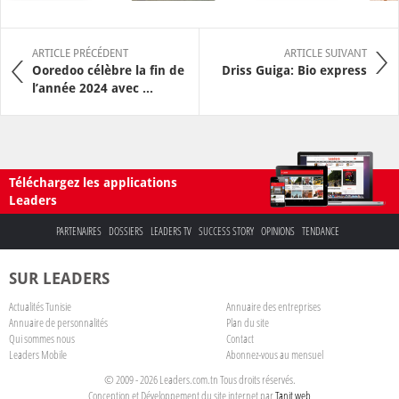
ARTICLE PRÉCÉDENT
ARTICLE SUIVANT
Ooredoo célèbre la fin de
Driss Guiga: Bio express
l’année 2024 avec ...
Téléchargez les applications
Leaders
PARTENAIRES
DOSSIERS
LEADERS TV
SUCCESS STORY
OPINIONS
TENDANCE
SUR LEADERS
Actualités Tunisie
Annuaire des entreprises
Annuaire de personnalités
Plan du site
Qui sommes nous
Contact
Leaders Mobile
Abonnez-vous au mensuel
© 2009 - 2026 Leaders.com.tn Tous droits réservés.
Conception et Développement du site internet par
Tanit web