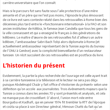
carrière universitaire que l’on connaît.
Mais si le parcours fut sans faute sous l’aile protectrice d’une mère
aimante et d’un père qui ne l’est pas moins, l’épisode le plus émouvant
de ce livre est sans conteste relaté dans les retrouvailles à Rome bien des
décennies plus tard entre le «fonctionnaire international» à la FAO et son
ancien instituteur de Kélibia, le fameux Jean Candella que tous les gens de
la ville connaissent et qui a enseigné le français à des générations de
kélibiens. Le maître d’œuvre de ses retrouvailles fut d’ailleurs un autre
kélibien, l’ambassadeur Sabri Bach Tobji alors diplomate à Rome (et
actuellement ambassadeur représentant de la Tunisie auprès du bureau
de l’ONU à Genève) avec la complicité bienveillante d’un restaurateur
tunisien. Un récit succulent de ces retrouvailles est en postface du livre.
L’historien du présent
Evidemment, la partie la plus recherchée de l’ouvrage est celle ayant trait
à sa carrière tunisienne à la télévision et le lecteur ne sera pas déçu
puisque Abdelmajid Chaâr y fait office d’«historien du présent» selon une
définition qu’on accole aux journalistes. Trois événements majeurs que la
Tunisie a connus dans les années 70 y sont présentés et analysés, et cela
ne manque pas de croustillant. D’abord, l’union mort-née entre
Bourguiba et Kadhafi, qui en janvier 1974 fit trembler la RTT de l’époque
et coûta sa place à son Directeur général, Mimoun Chatti du fait qu’un