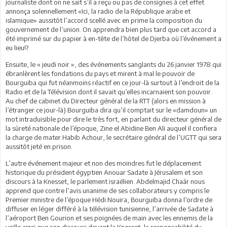
journaliste dont on ne sait s’il a reçu ou pas de consignes à cet effet
annonça solennellement «Ici, la radio de la République arabe et
islamique» aussitôt l’accord scellé avec en prime la composition du
gouvernement de l’union. On apprendra bien plus tard que cet accord a
été imprimé sur du papier à en-tête de l’hôtel de Djerba où l’événement a
eu lieu!?
Ensuite, le « jeudi noir », des événements sanglants du 26 janvier 1978 qui
ébranlèrent les fondations du pays et mirent à mal le pouvoir de
Bourguiba qui fut néanmoins réactif en ce jour-là surtout à l’endroit de la
Radio et de la Télévision dont il savait qu’elles incarnaient son pouvoir.
Au chef de cabinet du Directeur général de la RTT (alors en mission à
l’étranger ce jour-là) Bourguiba dira qu’il comptait sur le «damdoun» un
mot intraduisible pour dire le très fort, en parlant du directeur général de
la sûreté nationale de l’époque, Zine el Abidine Ben Ali auquel il confiera
la charge de mater Habib Achour, le secrétaire général de l’UGTT qui sera
aussitôt jeté en prison.
L’autre événement majeur et non des moindres fut le déplacement
historique du président égyptien Anouar Sadate à Jérusalem et son
discours à la Knesset, le parlement israélien. Abdelmajid Chaâr nous
apprend que contre l’avis unanime de ses collaborateurs y compris le
Premier ministre de l’époque Hédi Nouira, Bourguiba donna l’ordre de
diffuser en léger différé à la télévision tunisienne, l’arrivée de Sadate à
l’aéroport Ben Gourion et ses poignées de main avec les ennemis de la
veille ainsi que son discours devant la Knesset, la responsabilité du