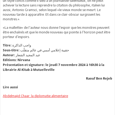
un style concis comme il sied à un journaliste talentueux, on ne peut
achever la lecture sans reprendre la citation du philosophe, italien lui
aussi, Antonio Gramsci, selon lequel «le vieux monde se meurt. Le
nouveau tarde à apparaître. Et dans ce clair-obscur surgissent les
monstres.».
«La mallette» de l’auteur nous donne l’espoir que les monstres peuvent
être enchaînés et que le monde nouveau qui pointe à l’horizon peut être
porteur d’espoirs.
Titre: واجب الذاكرة
Sous-titre: حقيبة إعلامي أممي في عالم متقلًب
Auteur: عبد المجيد الشعار
Editions: Nirvana
Présentation et signature: le jeudi 7 novembre 2024 à 16h30 à la
Librairie Al-Kitab à Mutuelleville
Raouf Ben Rejeb
Lire aussi
Abdelmajid Chaar: la diplomatie alimentaire