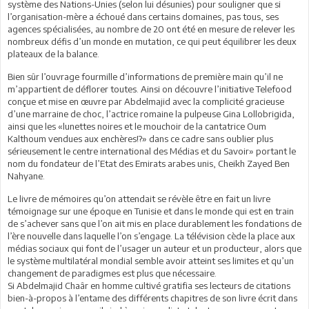
système des Nations-Unies (selon lui désunies) pour souligner que si
l’organisation-mère a échoué dans certains domaines, pas tous, ses
agences spécialisées, au nombre de 20 ont été en mesure de relever les
nombreux défis d’un monde en mutation, ce qui peut équilibrer les deux
plateaux de la balance.
Bien sûr l’ouvrage fourmille d’informations de première main qu’il ne
m’appartient de déflorer toutes. Ainsi on découvre l’initiative Telefood
conçue et mise en œuvre par Abdelmajid avec la complicité gracieuse
d’une marraine de choc, l’actrice romaine la pulpeuse Gina Lollobrigida,
ainsi que les «lunettes noires et le mouchoir de la cantatrice Oum
Kalthoum vendues aux enchères!?» dans ce cadre sans oublier plus
sérieusement le centre international des Médias et du Savoir» portant le
nom du fondateur de l’Etat des Emirats arabes unis, Cheikh Zayed Ben
Nahyane.
Le livre de mémoires qu’on attendait se révèle être en fait un livre
témoignage sur une époque en Tunisie et dans le monde qui est en train
de s’achever sans que l’on ait mis en place durablement les fondations de
l’ère nouvelle dans laquelle l’on s’engage. La télévision cède la place aux
médias sociaux qui font de l’usager un auteur et un producteur, alors que
le système multilatéral mondial semble avoir atteint ses limites et qu’un
changement de paradigmes est plus que nécessaire.
Si Abdelmajid Chaâr en homme cultivé gratifia ses lecteurs de citations
bien-à-propos à l’entame des différents chapitres de son livre écrit dans