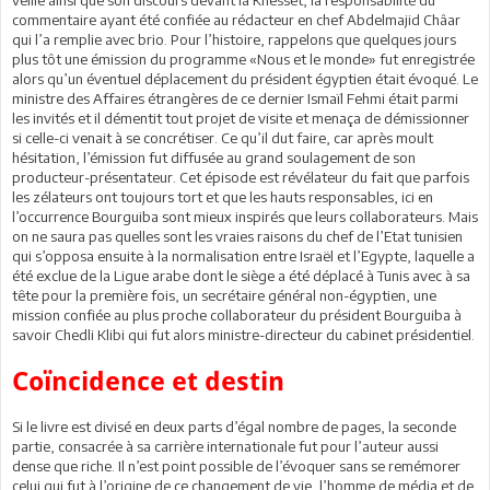
commentaire ayant été confiée au rédacteur en chef Abdelmajid Châar
qui l’a remplie avec brio. Pour l’histoire, rappelons que quelques jours
plus tôt une émission du programme «Nous et le monde» fut enregistrée
alors qu’un éventuel déplacement du président égyptien était évoqué. Le
ministre des Affaires étrangères de ce dernier Ismaïl Fehmi était parmi
les invités et il démentit tout projet de visite et menaça de démissionner
si celle-ci venait à se concrétiser. Ce qu’il dut faire, car après moult
hésitation, l’émission fut diffusée au grand soulagement de son
producteur-présentateur. Cet épisode est révélateur du fait que parfois
les zélateurs ont toujours tort et que les hauts responsables, ici en
l’occurrence Bourguiba sont mieux inspirés que leurs collaborateurs. Mais
on ne saura pas quelles sont les vraies raisons du chef de l’Etat tunisien
qui s’opposa ensuite à la normalisation entre Israël et l’Egypte, laquelle a
été exclue de la Ligue arabe dont le siège a été déplacé à Tunis avec à sa
tête pour la première fois, un secrétaire général non-égyptien, une
mission confiée au plus proche collaborateur du président Bourguiba à
savoir Chedli Klibi qui fut alors ministre-directeur du cabinet présidentiel.
Coïncidence et destin
Si le livre est divisé en deux parts d’égal nombre de pages, la seconde
partie, consacrée à sa carrière internationale fut pour l’auteur aussi
dense que riche. Il n’est point possible de l’évoquer sans se remémorer
celui qui fut à l’origine de ce changement de vie, l’homme de média et de