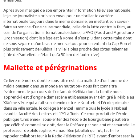
Après avoir marqué de son empreinte l’information télévisée nationale,
le jeune journaliste a pris son envol pour une brillante carrière
internationale toujours dans le même domaine, en mettant son savoir-
faire au service d’une cause mondiale, celle de la lutte contre la faim, au
sein de l’organisation internationale idoine, la FAO (Food and Agriculture
Organisation) dont le siège est à Rome. Il s’est plu dans cette Italie dont
ne sous sépare qu’un bras de mer surtout pour un enfant du Cap Bon et
plus précisément de Kélibia, la ville la plus proche des côtes italiennes
(L’île de Pantelleria n’étant qu’à 50 km de l’autre rive).
Mallette et pérégrinations
Ce livre-mémoires dont le sous-titre est: «La mallette d’un homme de
média onusien dans un monde en mutation» nous fait connaitre
évidemment le parcours de l’enfant de Kélibia dont la famille nous
apprend-il est d’origine damascène et libanaise ayant émigré à Kélibia au
XIXème siècle qui a fait son chemin entre le Koutteb et l’école primaire
dans sa ville natale, le collège à Menzel Temime puis le lycée à Nabeul
avant la faculté des Lettres et l’IPSI à Tunis. Ce «pur produit de l’école
publique tunisienne», sous-entendez l’école de Bourguibane peut être
que célébré comme il se doit, dans la Préface par son ami et camarade, le
professeur de philosophie, Hamadi Ben Jaballah qui fut, faut-il le
rappeler collaborateur à la Radio-Télévision (la RTT) avant d’embrasser la