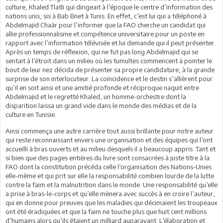
culture, Khaled Tlatli qui dirigeait à l’époque le centre d’information des
nations unis, sis à Bab Bnet à Tunis. En effet, c’est lui qui a téléphoné à
Abdelmajid Chaâr pour l’informer que la FAO cherche un candidat qui
allie professionnalisme et compétence universitaire pour un poste en
rapport avec l’information télévisée et lui demande qui il peut présenter.
Après un temps de réflexion, qui ne fut pas long Abdelmajid qui se
sentait à l’étroit dans un milieu où les tumultes commencent à pointer le
bout de leur nez décida de présenter sa propre candidature, à la grande
surprise de son interlocuteur. La coïncidence et le destin s’allièrent pour
qu’il en soit ainsi et une amitié profonde et réciproque naquit entre
Abdelmajid et le regretté Khaled, un homme-orchestre dont la
disparition laissa un grand vide dans le monde des médias et de la
culture en Tunisie.
Ainsi commença une autre carrière tout aussi brillante pour notre auteur
qui reste reconnaissant envers une organisation et des équipes qui l’ont
accueilli à bras ouverts et au milieu desquels il a beaucoup appris. Tant et
si bien que des pages entières du livre sont consacrées à juste titre à la
FAO dont la constitution précéda celle l’organisation des Nations-Unies
elle-même et qui prit sur elle la responsabilité combien lourde de la lutte
contre la faim et la malnutrition dans le monde. Une responsabilité qu’elle
a prise à bras-le-corps et qu’elle mènera avec succès à en croire l’auteur,
qui en donne pour preuves que les maladies qui décimaient les troupeaux
ont été éradiquées et que la faim ne touche plus que huit cent millions
d’humains alors qu’ils étaient un milliard auparavant. L’élaboration et