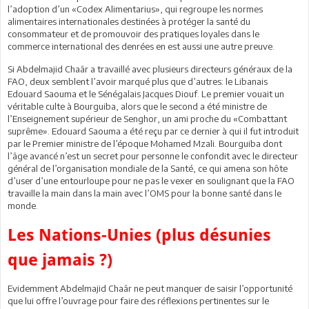
l’adoption d’un «Codex Alimentarius», qui regroupe les normes
alimentaires internationales destinées à protéger la santé du
consommateur et de promouvoir des pratiques loyales dans le
commerce international des denrées en est aussi une autre preuve.
Si Abdelmajid Chaâr a travaillé avec plusieurs directeurs généraux de la
FAO, deux semblent l’avoir marqué plus que d’autres: le Libanais
Edouard Saouma et le Sénégalais Jacques Diouf. Le premier vouait un
véritable culte à Bourguiba, alors que le second a été ministre de
l’Enseignement supérieur de Senghor, un ami proche du «Combattant
suprême». Edouard Saouma a été reçu par ce dernier à qui il fut introduit
par le Premier ministre de l’époque Mohamed Mzali. Bourguiba dont
l’âge avancé n’est un secret pour personne le confondit avec le directeur
général de l’organisation mondiale de la Santé, ce qui amena son hôte
d’user d’une entourloupe pour ne pas le vexer en soulignant que la FAO
travaille la main dans la main avec l’OMS pour la bonne santé dans le
monde.
Les Nations-Unies (plus désunies
que jamais ?)
Evidemment Abdelmajid Chaâr ne peut manquer de saisir l’opportunité
que lui offre l’ouvrage pour faire des réflexions pertinentes sur le