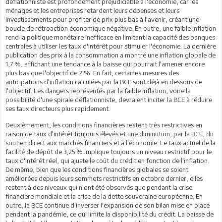
déflationniste est profondément préjudiciable à l'économie, car les
ménages et les entreprises retardent leurs dépenses et leurs
investissements pour profiter de prix plus bas à l'avenir, créant une
boucle de rétroaction économique négative. En outre, une faible inflation
rend la politique monétaire inefficace en limitant la capacité des banques
centrales à utiliser les taux d'intérêt pour stimuler l'économie. La dernière
publication des prix à la consommation a montré une inflation globale de
1,7 %, affichant une tendance à la baisse qui pourrait l'amener encore
plus bas que l'objectif de 2 %. En fait, certaines mesures des
anticipations d'inflation calculées par la BCE sont déjà en dessous de
l'objectif. Les dangers représentés par la faible inflation, voire la
possibilité d'une spirale déflationniste, devraient inciter la BCE à réduire
ses taux directeurs plus rapidement.
Deuxièmement, les conditions financières restent très restrictives en
raison de taux d'intérêt toujours élevés et une diminution, par la BCE, du
soutien direct aux marchés financiers et à l'économie. Le taux actuel de la
facilité de dépôt de 3,25 % implique toujours un niveau restrictif pour le
taux d'intérêt réel, qui ajuste le coût du crédit en fonction de l'inflation.
De même, bien que les conditions financières globales se soient
améliorées depuis leurs sommets restrictifs en octobre dernier, elles
restent à des niveaux qui n'ont été observés que pendant la crise
financière mondiale et la crise de la dette souveraine européenne. En
outre, la BCE continue d'inverser l'expansion de son bilan mise en place
pendant la pandémie, ce qui limite la disponibilité du crédit. La baisse de