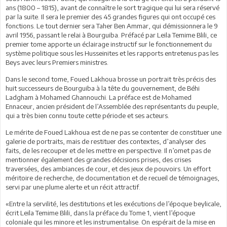
ans (1800 – 1815), avant de connaître le sort tragique qui lui sera réservé
par la suite. Il sera le premier des 45 grandes figures qui ont occupé ces
fonctions. Le tout dernier sera Taher Ben Ammar, qui démissionnera le 9
avril 1956, passant le relai à Bourguiba. Préfacé par Leila Temime Blili, ce
premier tome apporte un éclairage instructif sur le fonctionnement du
système politique sous les Husseinites et les rapports entretenus pas les
Beys avec leurs Premiers ministres.
Dans le second tome, Foued Lakhoua brosse un portrait très précis des
huit successeurs de Bourguiba à la tête du gouvernement, de Béhi
Ladgham à Mohamed Ghannouchi. La préface est de Mohamed
Ennaceur, ancien président de l’Assemblée des représentants du peuple,
qui a très bien connu toute cette période et ses acteurs.
Le mérite de Foued Lakhoua est de ne pas se contenter de constituer une
galerie de portraits, mais de restituer des contextes, d’analyser des
faits, de les recouper et de les mettre en perspective. Il n’omet pas de
mentionner également des grandes décisions prises, des crises
traversées, des ambiances de cour, et des jeux de pouvoirs. Un effort
méritoire de recherche, de documentation et de recueil de témoignages,
servi par une plume alerte et un récit attractif.
«Entre la servilité, les destitutions et les exécutions de l’époque beylicale,
écrit Leila Temime Blili, dans la préface du Tome 1, vient l’époque
coloniale qui les minore et les instrumentalise. On espérait de la mise en