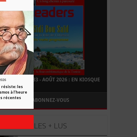
LEADERS N° 183 - AOÛT 2026 : EN KIOSQUE
2026
 résiste: les
smos à l’heure
s récentes
ABONNEZ-VOUS
LES + LUS