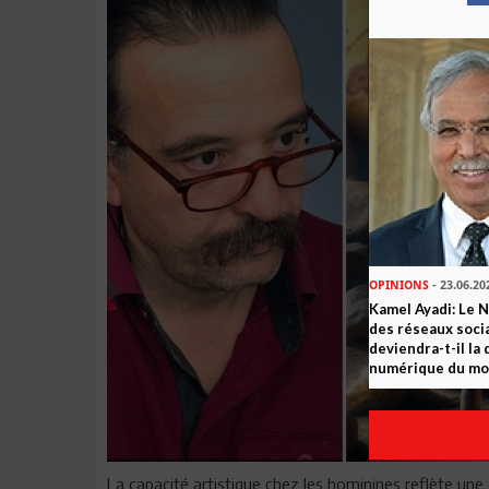
OPINIONS
- 23.06.20
Kamel Ayadi: Le 
des réseaux socia
deviendra-t-il la
numérique du m
La capacité artistique chez les hominines reflète un