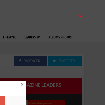
LIFESTYLE
LEADERS TV
ALBUMS PHOTOS
PARTAGER
TWEETER
MAGAZINE LEADERS