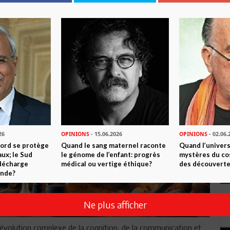
26
OPINIONS
- 15.06.2026
OPINIONS
- 02.06.
Nord se protège
Quand le sang maternel raconte
Quand l’univers
ux; le Sud
le génome de l’enfant: progrès
mystères du co
 décharge
médical ou vertige éthique?
des découverte
onde?
Ne plus afficher
e évolution complexe de la cognition, de la communication et