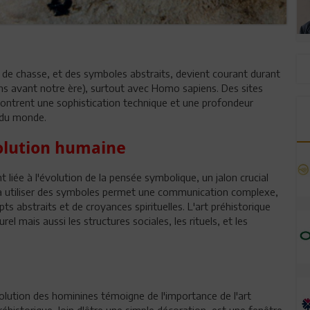
 de chasse, et des symboles abstraits, devient courant durant
ans avant notre ère), surtout avec Homo sapiens. Des sites
ntrent une sophistication technique et une profondeur
 du monde.
volution humaine
 liée à l'évolution de la pensée symbolique, un jalon crucial
 à utiliser des symboles permet une communication complexe,
pts abstraits et de croyances spirituelles. L'art préhistorique
l mais aussi les structures sociales, les rituels, et les
volution des hominines témoigne de l'importance de l'art
historique, loin d'être une simple décoration, est une fenêtre