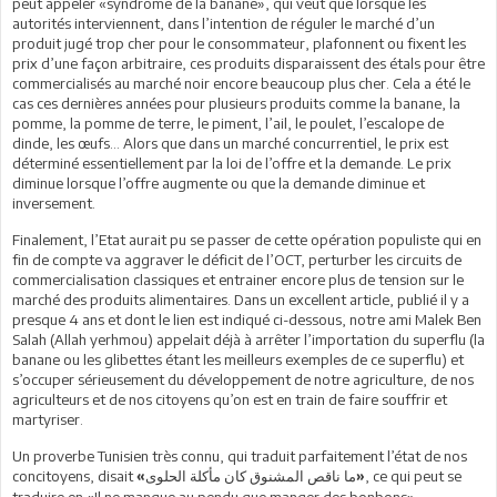
peut appeler «syndrome de la banane», qui veut que lorsque les
autorités interviennent, dans l’intention de réguler le marché d’un
produit jugé trop cher pour le consommateur, plafonnent ou fixent les
prix d’une façon arbitraire, ces produits disparaissent des étals pour être
commercialisés au marché noir encore beaucoup plus cher. Cela a été le
cas ces dernières années pour plusieurs produits comme la banane, la
pomme, la pomme de terre, le piment, l’ail, le poulet, l’escalope de
dinde, les œufs… Alors que dans un marché concurrentiel, le prix est
déterminé essentiellement par la loi de l’offre et la demande. Le prix
diminue lorsque l’offre augmente ou que la demande diminue et
inversement.
Finalement, l’Etat aurait pu se passer de cette opération populiste qui en
fin de compte va aggraver le déficit de l’OCT, perturber les circuits de
commercialisation classiques et entrainer encore plus de tension sur le
marché des produits alimentaires. Dans un excellent article, publié il y a
presque 4 ans et dont le lien est indiqué ci-dessous, notre ami Malek Ben
Salah (Allah yerhmou) appelait déjà à arrêter l’importation du superflu (la
banane ou les glibettes étant les meilleurs exemples de ce superflu) et
s’occuper sérieusement du développement de notre agriculture, de nos
agriculteurs et de nos citoyens qu’on est en train de faire souffrir et
martyriser.
Un proverbe Tunisien très connu, qui traduit parfaitement l’état de nos
concitoyens, disait
, ce qui peut se
«ما ناقص المشنوق كان مأكلة الحلوى»
traduire en «Il ne manque au pendu que manger des bonbons»