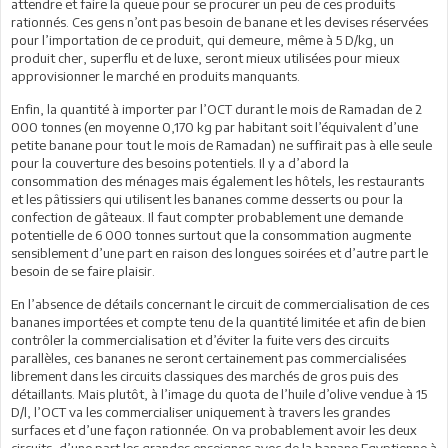
attendre et faire la queue pour se procurer un peu de ces produits
rationnés. Ces gens n’ont pas besoin de banane et les devises réservées
pour l’importation de ce produit, qui demeure, même à 5 D/kg, un
produit cher, superflu et de luxe, seront mieux utilisées pour mieux
approvisionner le marché en produits manquants.
Enfin, la quantité à importer par l’OCT durant le mois de Ramadan de 2
000 tonnes (en moyenne 0,170 kg par habitant soit l’équivalent d’une
petite banane pour tout le mois de Ramadan) ne suffirait pas à elle seule
pour la couverture des besoins potentiels. Il y a d’abord la
consommation des ménages mais également les hôtels, les restaurants
et les pâtissiers qui utilisent les bananes comme desserts ou pour la
confection de gâteaux. Il faut compter probablement une demande
potentielle de 6 000 tonnes surtout que la consommation augmente
sensiblement d’une part en raison des longues soirées et d’autre part le
besoin de se faire plaisir.
En l’absence de détails concernant le circuit de commercialisation de ces
bananes importées et compte tenu de la quantité limitée et afin de bien
contrôler la commercialisation et d’éviter la fuite vers des circuits
parallèles, ces bananes ne seront certainement pas commercialisées
librement dans les circuits classiques des marchés de gros puis des
détaillants. Mais plutôt, à l’image du quota de l’huile d’olive vendue à 15
D/l, l’OCT va les commercialiser uniquement à travers les grandes
surfaces et d’une façon rationnée. On va probablement avoir les deux
circuits, d’une part les grandes enseignes avec de la banane Egyptienne à