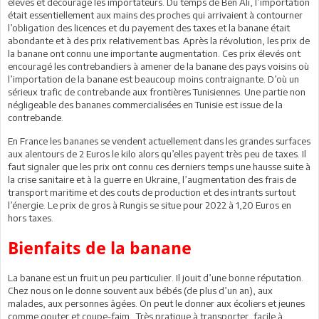
élevés et décourage les importateurs. Du temps de Ben Ali, l’importation
était essentiellement aux mains des proches qui arrivaient à contourner
l’obligation des licences et du payement des taxes et la banane était
abondante et à des prix relativement bas. Après la révolution, les prix de
la banane ont connu une importante augmentation. Ces prix élevés ont
encouragé les contrebandiers à amener de la banane des pays voisins où
l’importation de la banane est beaucoup moins contraignante. D’où un
sérieux trafic de contrebande aux frontières Tunisiennes. Une partie non
négligeable des bananes commercialisées en Tunisie est issue de la
contrebande.
En France les bananes se vendent actuellement dans les grandes surfaces
aux alentours de 2 Euros le kilo alors qu’elles payent très peu de taxes. Il
faut signaler que les prix ont connu ces derniers temps une hausse suite à
la crise sanitaire et à la guerre en Ukraine, l’augmentation des frais de
transport maritime et des couts de production et des intrants surtout
l’énergie. Le prix de gros à Rungis se situe pour 2022 à 1,20 Euros en
hors taxes.
Bienfaits de la banane
La banane est un fruit un peu particulier. Il jouit d’une bonne réputation.
Chez nous on le donne souvent aux bébés (de plus d’un an), aux
malades, aux personnes âgées. On peut le donner aux écoliers et jeunes
comme gouter et coupe-faim. Très pratique à transporter, facile à