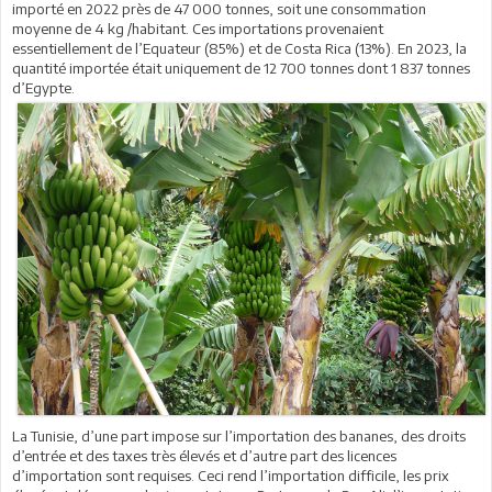
importé en 2022 près de 47 000 tonnes, soit une consommation
moyenne de 4 kg /habitant. Ces importations provenaient
essentiellement de l’Equateur (85%) et de Costa Rica (13%). En 2023, la
quantité importée était uniquement de 12 700 tonnes dont 1 837 tonnes
d’Egypte.
La Tunisie, d’une part impose sur l’importation des bananes, des droits
d’entrée et des taxes très élevés et d’autre part des licences
d’importation sont requises. Ceci rend l’importation difficile, les prix