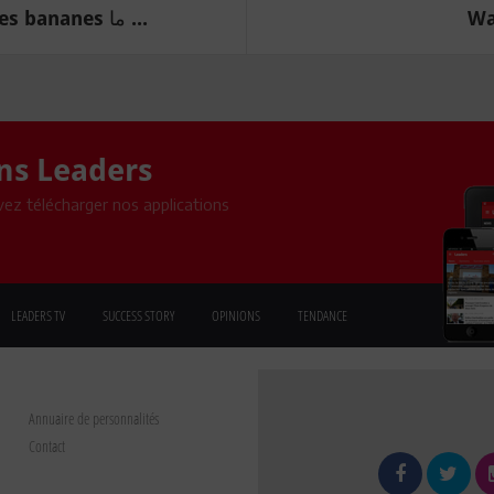
Il ne manque au pendu que manger des bananes ما ...
Wa
ons Leaders
ez télécharger nos applications
LEADERS TV
SUCCESS STORY
OPINIONS
TENDANCE
Annuaire de personnalités
Contact