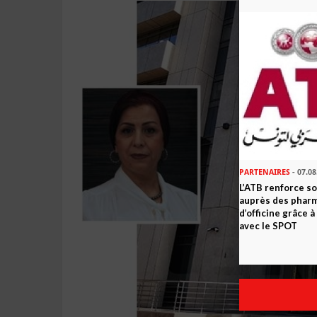
PARTENAIRES
- 07.08
L’ATB renforce 
auprès des phar
d’officine grâce 
avec le SPOT