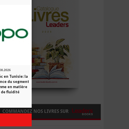
08.2026
c en Tunisie: la
ence du segment
mme en matière
 de fluidité
COMMANDEZ NOS LIVRES SUR