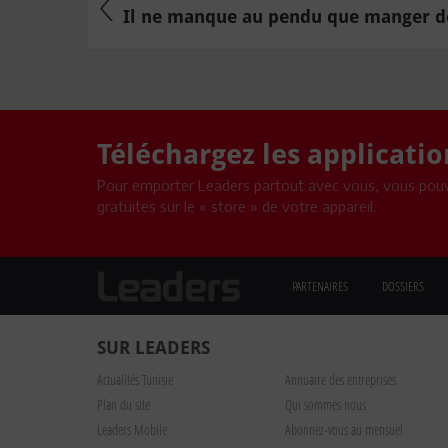
Téléchargez les applicati
Pour emporter Leaders partout avec vous, vous pouv
gratuites sur le « store » de votre appareil.
PARTENAIRES
DOSSIERS
SUR LEADERS
Actualités Tunisie
Annuaire des entreprises
Plan du site
Qui sommes nous
Leaders Mobile
Abonnez-vous au mensuel