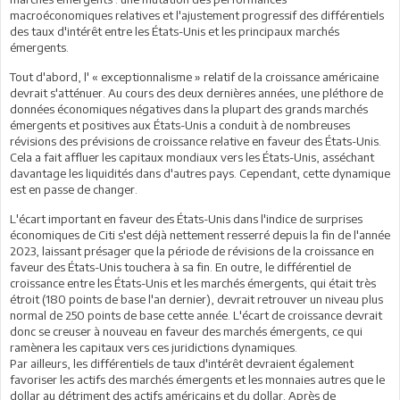
macroéconomiques relatives et l'ajustement progressif des différentiels
des taux d'intérêt entre les États-Unis et les principaux marchés
émergents.
Tout d'abord, l' « exceptionnalisme » relatif de la croissance américaine
devrait s'atténuer. Au cours des deux dernières années, une pléthore de
données économiques négatives dans la plupart des grands marchés
émergents et positives aux États-Unis a conduit à de nombreuses
révisions des prévisions de croissance relative en faveur des États-Unis.
Cela a fait affluer les capitaux mondiaux vers les États-Unis, asséchant
davantage les liquidités dans d'autres pays. Cependant, cette dynamique
est en passe de changer.
L'écart important en faveur des États-Unis dans l'indice de surprises
économiques de Citi s'est déjà nettement resserré depuis la fin de l'année
2023, laissant présager que la période de révisions de la croissance en
faveur des États-Unis touchera à sa fin. En outre, le différentiel de
croissance entre les États-Unis et les marchés émergents, qui était très
étroit (180 points de base l'an dernier), devrait retrouver un niveau plus
normal de 250 points de base cette année. L'écart de croissance devrait
donc se creuser à nouveau en faveur des marchés émergents, ce qui
ramènera les capitaux vers ces juridictions dynamiques.
Par ailleurs, les différentiels de taux d'intérêt devraient également
favoriser les actifs des marchés émergents et les monnaies autres que le
dollar au détriment des actifs américains et du dollar. Après de