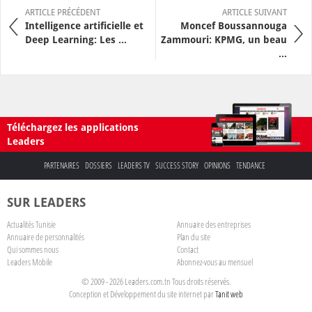
ARTICLE PRÉCÉDENT
ARTICLE SUIVANT
Intelligence artificielle et
Moncef Boussannouga
Deep Learning: Les ...
Zammouri: KPMG, un beau
...
Téléchargez les applications
Leaders
PARTENAIRES
DOSSIERS
LEADERS TV
SUCCESS STORY
OPINIONS
TENDANCE
SUR LEADERS
Actualités Tunisie
Annuaire des entreprises
Annuaire de personnalités
Plan du site
Qui sommes nous
Contact
Leaders Mobile
Abonnez-vous au mensuel
© 2009 - 2026 Leaders.com.tn Tous droits réservés.
Conception et Développement du site internet par
Tanit web