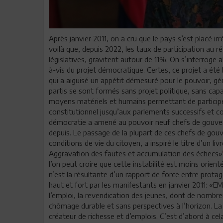
Après janvier 2011, on a cru que le pays s’est placé 
voilà que, depuis 2022, les taux de participation au 
législatives, gravitent autour de 11%. On s’interroge a
à-vis du projet démocratique. Certes, ce projet a été 
qui a aiguisé un appétit démesuré pour le pouvoir, gén
partis se sont formés sans projet politique, sans ca
moyens matériels et humains permettant de participer
constitutionnel jusqu’aux parlements successifs et 
démocratie a amené au pouvoir neuf chefs de gouvern
depuis. Le passage de la plupart de ces chefs de gouv
conditions de vie du citoyen, a inspiré le titre d’un li
Aggravation des fautes et accumulation des échecs»
l’on peut croire que cette instabilité est moins orienté
n’est la résultante d’un rapport de force entre protag
haut et fort par les manifestants en janvier 2011: «
l’emploi, la revendication des jeunes, dont de nombr
chômage durable et sans perspectives à l’horizon. 
créateur de richesse et d’emplois. C’est d’abord à cel