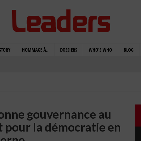
STORY
HOMMAGE À..
DOSSIERS
WHO'S WHO
BLOG
bonne gouvernance au
t pour la démocratie en
erne