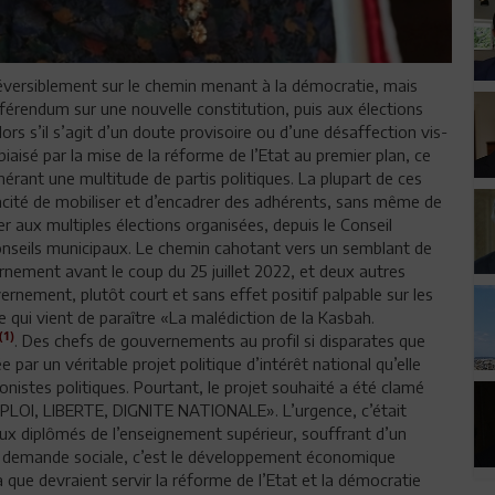
irréversiblement sur le chemin menant à la démocratie, mais
référendum sur une nouvelle constitution, puis aux élections
lors s’il s’agit d’un doute provisoire ou d’une désaffection vis-
biaisé par la mise de la réforme de l’Etat au premier plan, ce
érant une multitude de partis politiques. La plupart de ces
pacité de mobiliser et d’encadrer des adhérents, sans même de
 aux multiples élections organisées, depuis le Conseil
conseils municipaux. Le chemin cahotant vers un semblant de
ement avant le coup du 25 juillet 2022, et deux autres
ernement, plutôt court et sans effet positif palpable sur les
vre qui vient de paraître «La malédiction de la Kasbah.
(1)
. Des chefs de gouvernements au profil si disparates que
e par un véritable projet politique d’intérêt national qu’elle
onistes politiques. Pourtant, le projet souhaité a été clamé
EMPLOI, LIBERTE, DIGNITE NATIONALE». L’urgence, c’était
eux diplômés de l’enseignement supérieur, souffrant d’un
La demande sociale, c’est le développement économique
a que devraient servir la réforme de l’Etat et la démocratie