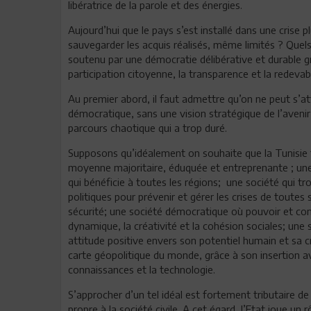
libératrice de la parole et des énergies.
Aujourd’hui que le pays s’est installé dans une crise 
sauvegarder les acquis réalisés, même limités ? Que
soutenu par une démocratie délibérative et durable g
participation citoyenne, la transparence et la redeva
Au premier abord, il faut admettre qu’on ne peut s
démocratique, sans une vision stratégique de l’avenir 
parcours chaotique qui a trop duré.
Supposons qu’idéalement on souhaite que la Tunisie te
moyenne majoritaire, éduquée et entreprenante ; une
qui bénéficie à toutes les régions; une société qui t
politiques pour prévenir et gérer les crises de toutes
sécurité; une société démocratique où pouvoir et con
dynamique, la créativité et la cohésion sociales; une
attitude positive envers son potentiel humain et sa c
carte géopolitique du monde, grâce à son insertion 
connaissances et la technologie.
S’approcher d’un tel idéal est fortement tributaire de
propre à la société civile. A cet égard, l’Etat joue un