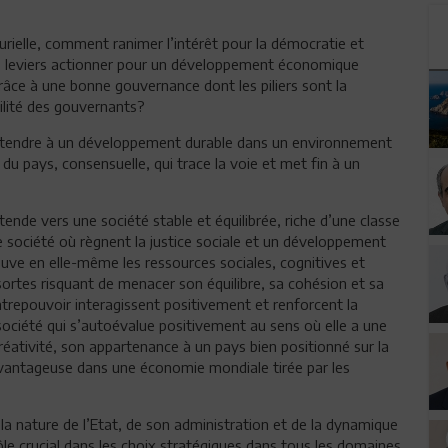
plurielle, comment ranimer l’intérêt pour la démocratie et
ls leviers actionner pour un développement économique
râce à une bonne gouvernance dont les piliers sont la
bilité des gouvernants?
’attendre à un développement durable dans un environnement
du pays, consensuelle, qui trace la voie et met fin à un
nde vers une société stable et équilibrée, riche d’une classe
 société où règnent la justice sociale et un développement
rouve en elle-même les ressources sociales, cognitives et
 sortes risquant de menacer son équilibre, sa cohésion et sa
trepouvoir interagissent positivement et renforcent la
 société qui s’autoévalue positivement au sens où elle a une
réativité, son appartenance à un pays bien positionné sur la
avantageuse dans une économie mondiale tirée par les
 la nature de l’Etat, de son administration et de la dynamique
 rôle crucial dans les choix stratégiques dans tous les domaines.