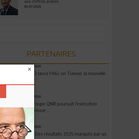
aux chiffres arabes
09.07.2026
PARTENAIRES
04.08.2026
OPPO lance l'A6c en Tunisie: la nouvelle
...
29.07.2026
Le Groupe QNB poursuit l’exécution
rigoureuse ...
29.07.2026
TSB: Des résultats 2025 marqués par un