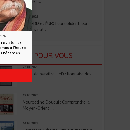
premier ...
24.07.2026
La BERD et l’UBCI consolident leur
partenariat ...
2026
 résiste: les
smos à l’heure
s récentes
LU POUR VOUS
23.04.2026
Vient de paraître - «Dictionnaire des ...
17.03.2026
Noureddine Dougui : Comprendre le
Moyen-Orient, ...
14.03.2026