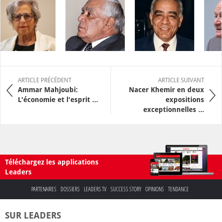
ARTICLE PRÉCÉDENT
ARTICLE SUIVANT
Ammar Mahjoubi:
Nacer Khemir en deux
L'économie et l'esprit ...
expositions
exceptionnelles ...
Téléchargez les applications
Leaders
PARTENAIRES
DOSSIERS
LEADERS TV
SUCCESS STORY
OPINIONS
TENDANCE
SUR LEADERS