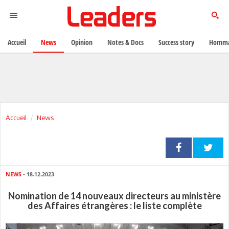
Accueil
News
Opinion
Notes & Docs
Success story
Homma
Accueil
News
NEWS
- 18.12.2023
Nomination de 14 nouveaux directeurs au ministère
des Affaires étrangères : le liste complète