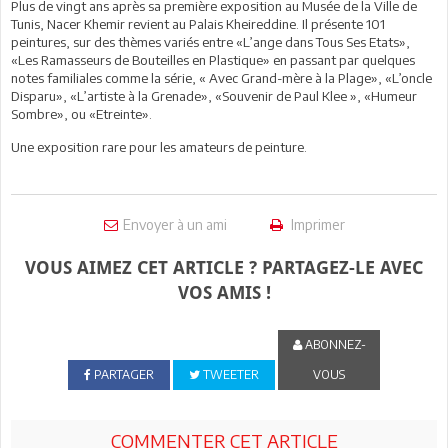
Plus de vingt ans après sa première exposition au Musée de la Ville de
Tunis, Nacer Khemir revient au Palais Kheireddine. Il présente 101
peintures, sur des thèmes variés entre «L’ange dans Tous Ses Etats»,
«Les Ramasseurs de Bouteilles en Plastique» en passant par quelques
notes familiales comme la série, « Avec Grand-mère à la Plage», «L’oncle
Disparu», «L’artiste à la Grenade», «Souvenir de Paul Klee », «Humeur
Sombre», ou «Etreinte».
Une exposition rare pour les amateurs de peinture.
Envoyer à un ami
Imprimer
VOUS AIMEZ CET ARTICLE ? PARTAGEZ-LE AVEC
VOS AMIS !
ABONNEZ-
PARTAGER
TWEETER
VOUS
COMMENTER CET ARTICLE