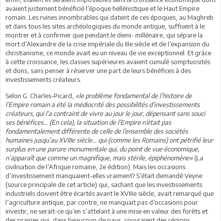
avaient justement bénéficié l’époque hellénistique et le Haut Empire
romain. Les ruines innombrables qui datent de ces époques, au Maghreb
et dans tous les sites archéologiques du monde antique, suffisent à le
montrer et à confirmer que pendant le demi- millénaire, qui sépare la
mort d’Alexandre de la crise impériale du IIIe siècle et de l’expansion du
christianisme, ce monde avait eu un niveau de vie exceptionnel. Et grâce
à cette croissance, les classes supérieures avaient cumulé somptuosités
et dons, sans penser à réserver une part de leurs bénéfices à des
investissements créateurs.
Selon G. Charles-Picard,
«le problème fondamental de l’histoire de
l’Empire romain a été la médiocrité des possibilités d’investissements
créateurs, qui l’a contraint de vivre au jour le jour, dépensant sans souci
ses bénéfices… (En cela), la situation de l’Empire n’était pas
fondamentalement différente de celle de l’ensemble des sociétés
humaines jusqu’au XVIIIe siècle… qui (comme les Romains) ont pétrifié leur
surplus en une parure monumentale qui, du point de vue économique,
n’apparaît que comme un magnifique, mais stérile, épiphénomène»
(La
civilisation de l’Afrique romaine, 2e édition). Mais les occasions
d’investissement manquaient-elles vraiment? S’était demandé Veyne
(source principale de cet article) qui, sachant que les investissements
industriels doivent être écartés avant le XVIIIe siècle, avait remarqué que
l’agriculture antique, par contre, ne manquait pas d’occasions pour
investir, ne serait-ce qu’en s’attelant à une mise en valeur des forêts et
des prairies qui, dans beaucoup de pays, couvraient des régions