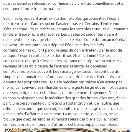
que ces sociétés refusent en continuant à vivre traditionnellement et à
rechigner à toute transformation.
Selon les époques, il avait existé des notables qui avaient eu l’esprit
d’entreprise et d’autres qui ne l’avaient pas eu. Certains d’entre eux
s’étaient conduits en mécènes, comme les notables antiques qui étaient à
la fois entrepreneurs et mécènes. Les classes possédantes vivaient
richement et le passage était aisé du luxe et de l’ostentation au mécénat.
Souvent, de nos jours, on a déploré l’égoïsme des sociétés
contemporaines qui ont perdu le sens du don entretenu par le monde
antique; l’esprit capitaliste ne doit-il pas être incriminé ? Certes, la
concurrence oblige à réinvestir les capitaux et la séparation entre les
revenus privés et la caisse de l’entreprise limite les dépenses
somptuaires le plus souvent. Les «managers», aussi, ne sont que de
simples gestionnaires et n’ont pas le droit de faire des libéralités aux
dépens des propriétaires… Mais le mécénat capitaliste n’en existe pas
moins, car souvent les milliardaires ont le geste large et des motivations
diverses, religieuses, esthétiques, ou simplement citoyennes. Deux
raisons expliquent aussi le mécénat des grandes firmes: elles ont, d’une
part, une personnalité qui prétend à l’ostentation et, de l’autre, une
rationalité économique qui exige la culture d’une image de marque et
des amitiés d’affaires à entretenir. La mesquinerie, d’ailleurs, ne se
trouve que chez les simples administrateurs des biens qui leur sont
confiés, alors que l’homme d’affaires est beaucoup plus complexe.