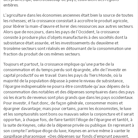
entières.
L’agriculture dans les économies anciennes était bien la source de toutes
les richesses; et la croissance consistait à accroître le produit agricole,
pour libérer la main-d’œuvre et livrer des ressources aux autres secteurs.
Alors que de nos jours, dans les pays de l’Occident, la croissance
consiste à produire plus d’objets manufacturés à des sociétés dont la
subsistance était assurée, et les investissements du deuxième et
troisième secteurs sont réalisés en détournant de la consommation une
fraction du produit de ces mêmes secteurs.
Toujours et partout, la croissance implique qu’une partie de la
consommation et du temps perdu soit épargnée, afin de l’investir en
capital productif ou en travail. Dans les pays du Tiers Monde, où la
majorité de la population dépasse à peine le niveau de subsistance,
l’épargne indispensable ne pourra être constituée qu’aux dépens de la
consommation des notables et des dépenses somptuaires dans des pays
où les écarts de revenus sont plus grands que dans les pays occidentaux.
Pour investir, il faut donc, de façon générale, consommer moins et
épargner davantage; mais pour certains, parmi les économistes, le luxe
et les somptuosités sont bons ou mauvais selon la conjoncture et il serait
opportun, à chaque fois, de faire tantôt l’éloge de l’épargne et tantôt, à
la suite de Keynes, celui de la dépense privée ou publique. En reprenant à
son compte l’antique éloge du luxe, Keynes en arrive même à vanter le
gaspillage pharaonique: «Des dépenses sur fonds d’emprunt peuvent,