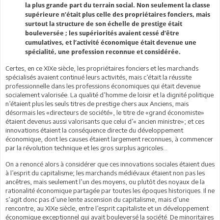
la plus grande part du terrain social. Non seulement la classe
supérieure n’était plus celle des propriétaires fonciers, mais
surtout la structure de son échelle de prestige était
bouleversée ; les supériorités avaient cessé d’être
cumulatives, et l’activité économique était devenue une
spécialité, une profession reconnue et considérée.
Certes, en ce XIXe siècle, les propriétaires fonciers et les marchands
spécialisés avaient continué leurs activités, mais c’était la réussite
professionnelle dans les professions économiques qui était devenue
socialement valorisée. La qualité d’homme de loisir et la dignité politique
n’étaient plus les seuls titres de prestige chers aux Anciens, mais
désormais les «directeurs de société», le titre de «grand économiste»
étaient devenus aussi valorisants que celui d’« ancien ministre»; et ces
innovations étaient la conséquence directe du développement
économique, dont les causes étaient largement reconnues, à commencer
par la révolution technique et les gros surplus agricoles…
On a renoncé alors à considérer que ces innovations sociales étaient dues
à l’esprit du capitalisme; les marchands médiévaux étaient non pas les
ancêtres, mais seulement l’un des moyens, ou plutôt des noyaux de la
rationalité économique partagée par toutes les époques historiques. Il ne
s’agit donc pas d’une lente ascension du capitalisme, mais d’une
rencontre, au XIXe siècle, entre l’esprit capitaliste et un développement
économique exceptionnel qui avait bouleversé la société. De minoritaires