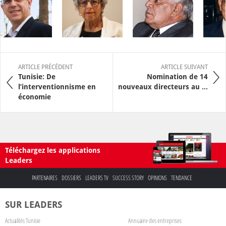
ARTICLE PRÉCÉDENT
ARTICLE SUIVANT
Tunisie: De
Nomination de 14
l’interventionnisme en
nouveaux directeurs au ...
économie
Téléchargez les applications
Leaders
PARTENAIRES
DOSSIERS
LEADERS TV
SUCCESS STORY
OPINIONS
TENDANCE
SUR LEADERS
Actualités Tunisie
Annuaire des entreprises