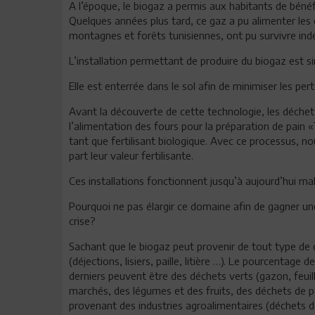
A l’époque, le biogaz a permis aux habitants de bénéfi
Quelques années plus tard, ce gaz a pu alimenter les 
montagnes et forêts tunisiennes, ont pu survivre i
L’installation permettant de produire du biogaz est si
Elle est enterrée dans le sol afin de minimiser les per
Avant la découverte de cette technologie, les déchet
l’alimentation des fours pour la préparation de pain 
tant que fertilisant biologique. Avec ce processus, 
part leur valeur fertilisante.
Ces installations fonctionnent jusqu’à aujourd’hui ma
Pourquoi ne pas élargir ce domaine afin de gagner u
crise?
Sachant que le biogaz peut provenir de tout type de
(déjections, lisiers, paille, litière …). Le pourcentag
derniers peuvent être des déchets verts (gazon, feuil
marchés, des légumes et des fruits, des déchets de p
provenant des industries agroalimentaires (déchets de 