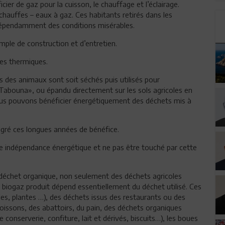
cier de gaz pour la cuisson, le chauffage et l’éclairage.
chauffes – eaux à gaz. Ces habitants retirés dans les
ndépendamment des conditions misérables.
mple de construction et d’entretien.
tes thermiques.
s des animaux sont soit séchés puis utilisés pour
«Tabouna», ou épandu directement sur les sols agricoles en
nous pouvons bénéficier énergétiquement des déchets mis à
lgré ces longues années de bénéfice.
ne indépendance énergétique et ne pas être touché par cette
 déchet organique, non seulement des déchets agricoles
e de biogaz produit dépend essentiellement du déchet utilisé. Ces
les, plantes …), des déchets issus des restaurants ou des
oissons, des abattoirs, du pain, des déchets organiques
conserverie, confiture, lait et dérivés, biscuits…), les boues