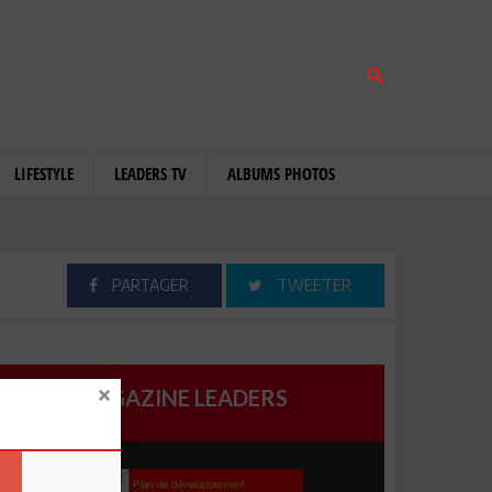
LIFESTYLE
LEADERS TV
ALBUMS PHOTOS
PARTAGER
TWEETER
MAGAZINE LEADERS