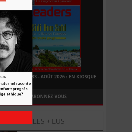
LEADERS N° 183 - AOÛT 2026 : EN KIOSQUE
2026
maternel raconte
enfant: progrès
ige éthique?
ABONNEZ-VOUS
LES + LUS