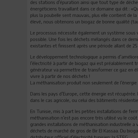
des stations d’épuration ainsi que tout type de déchet
énergéticiens travaillant dans ce domaine qui dit : «Q
plus la poubelle sent mauvais, plus elle contient de l
élevé, nous obtenons un biogaz de bonne qualité (ta
Le processus nécessite également un système sous v
possible. Une fois les déchets mélangés dans ce dern
existantes et finissent après une période allant de 25
Le développement technologique a permis d’améliorer
l’électricité à partir de biogaz qui est préalablement
générateur va permettre de transformer ce gaz en él
vivre à partir de nos déchets !
La méthanisation produit non seulement de l’énergie é
Dans les pays d’Europe, cette énergie est récupérée. 
dans le cas agricole, ou celui des bâtiments résidentie
En Tunisie, mis à part les petites installations de fer
méthanisation n’est pas encore très utilisé vu le coût d
grandes installations de méthanisation industrielle a vu
déchets de marché de gros de Bir El Kassaa. Du biogaz 
distributeur officiel d’électricité tunisien: la STEG.