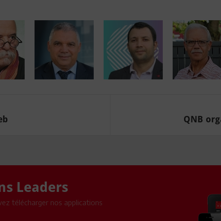
eb
QNB orga
ons Leaders
ez télécharger nos applications