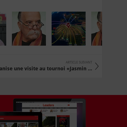
ARTICLE SUIVANT
nise une visite au tournoi «Jasmin ...