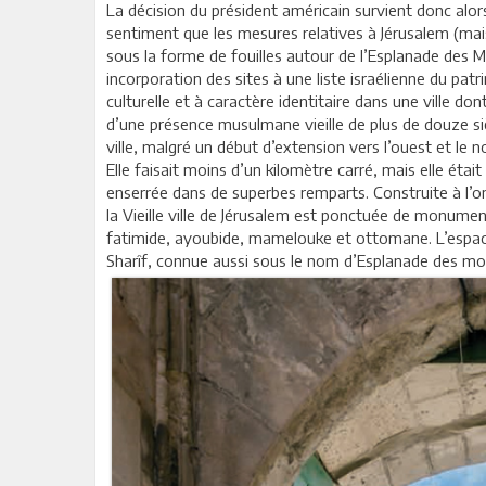
La décision du président américain survient donc alo
sentiment que les mesures relatives à Jérusalem (mais
sous la forme de fouilles autour de l’Esplanade des 
incorporation des sites à une liste israélienne du pa
culturelle et à caractère identitaire dans une ville do
d’une présence musulmane vieille de plus de douze sièc
ville, malgré un début d’extension vers l’ouest et le n
Elle faisait moins d’un kilomètre carré, mais elle étai
enserrée dans de superbes remparts. Construite à l’om
la Vieille ville de Jérusalem est ponctuée de monu
fatimide, ayoubide, mamelouke et ottomane. L’espa
Sharîf, connue aussi sous le nom d’Esplanade des m