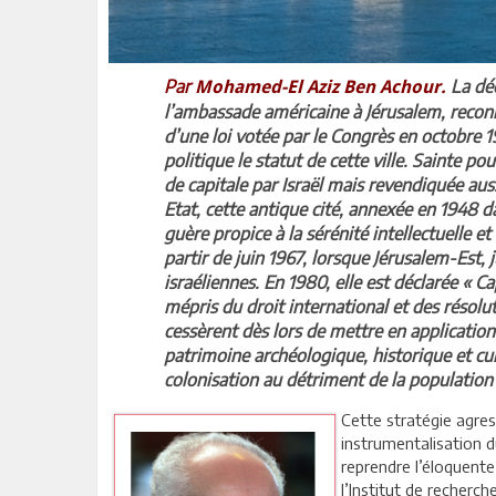
Par
La dé
Mohamed-El Aziz Ben Achour.
l’ambassade américaine à Jérusalem, recon
d’une loi votée par le Congrès en octobre 1
politique le statut de cette ville. Sainte p
de capitale par Israël mais revendiquée aus
Etat, cette antique cité, annexée en 1948 da
guère propice à la sérénité intellectuelle e
partir de juin 1967, lorsque Jérusalem-Est, 
israéliennes. En 1980, elle est déclarée « Cap
mépris du droit international et des résolu
cessèrent dès lors de mettre en applicatio
patrimoine archéologique, historique et c
colonisation au détriment de la population 
Cette stratégie agres
instrumentalisation d
reprendre l’éloquente
l’Institut de recherch