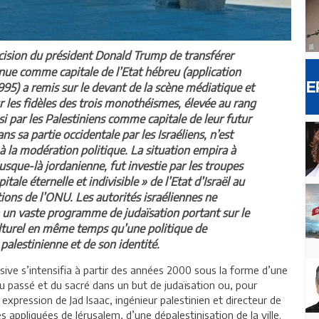
cision du président Donald Trump de transférer
nue comme capitale de l’Etat hébreu (application
995) a remis sur le devant de la scène médiatique et
our les fidèles des trois monothéismes, élevée au rang
si par les Palestiniens comme capitale de leur futur
ns sa partie occidentale par les Israéliens, n’est
t à la modération politique. La situation empira à
jusque-là jordanienne, fut investie par les troupes
itale éternelle et indivisible » de l’Etat d’Israël au
tions de l’ONU. Les autorités israéliennes ne
n un vaste programme de judaïsation portant sur le
ulturel en même temps qu’une politique de
palestinienne et de son identité.
sive s’intensifia à partir des années 2000 sous la forme d’une
u passé et du sacré dans un but de judaïsation ou, pour
 expression de Jad Isaac, ingénieur palestinien et directeur de
es appliquées de Jérusalem, d’une dépalestinisation de la ville.