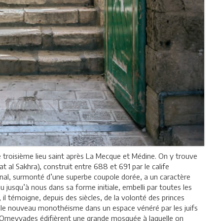
troisième lieu saint après La Mecque et Médine. On y trouve
l Sakhra), construit entre 688 et 691 par le calife
l, surmonté d’une superbe coupole dorée, a un caractère
nu jusqu’à nous dans sa forme initiale, embelli par toutes les
 témoigne, depuis des siècles, de la volonté des princes
e le nouveau monothéisme dans un espace vénéré par les juifs
s Omeyyades édifièrent une grande mosquée à laquelle on