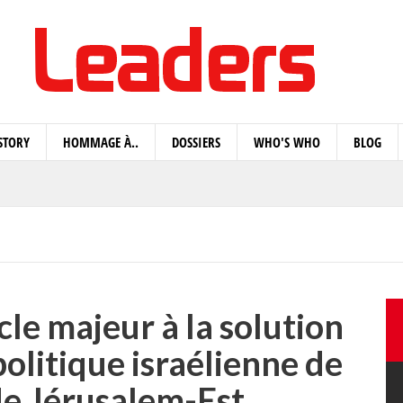
STORY
HOMMAGE À..
DOSSIERS
WHO'S WHO
BLOG
le majeur à la solution
politique israélienne de
de Jérusalem-Est