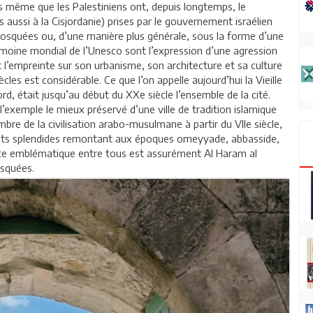
rs même que les Palestiniens ont, depuis longtemps, le
 aussi à la Cisjordanie) prises par le gouvernement israélien
Mosquées ou, d’une manière plus générale, sous la forme d’une
trimoine mondial de l’Unesco sont l’expression d’une agression
nt l’empreinte sur son urbanisme, son architecture et sa culture
les est considérable. Ce que l’on appelle aujourd’hui la Vieille
ord, était jusqu’au début du XXe siècle l’ensemble de la cité.
t l’exemple le mieux préservé d’une ville de tradition islamique
bre de la civilisation arabo-musulmane à partir du VIIe siècle,
ments splendides remontant aux époques omeyyade, abbasside,
ce emblématique entre tous est assurément Al Haram al
osquées.