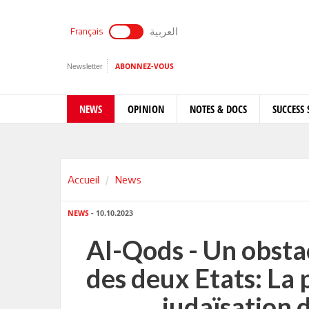
العربية
Français
Newsletter
ABONNEZ-VOUS
NEWS
OPINION
NOTES & DOCS
SUCCESS 
Accueil
News
NEWS
- 10.10.2023
Al-Qods - Un obstac
des deux Etats: La 
judaïsation 