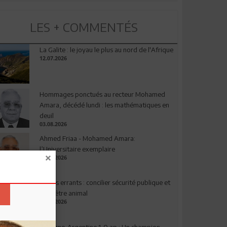
LES + COMMENTÉS
La Galite : le joyau le plus au nord de l'Afrique
12.07.2026
Hommages ponctués au recteur Mohamed
Amara, décédé lundi : les mathématiques en
deuil
03.08.2026
Ahmed Friaa - Mohamed Amara:
l’Universitaire exemplaire
04.08.2026
Chiens errants : concilier sécurité publique et
bien-être animal
17.07.2026
Espagne-Argentine 1-0 ap : Un champion