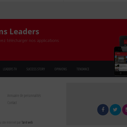
ons Leaders
ez télécharger nos applications
LEADERS TV
SUCCESS STORY
OPINIONS
TENDANCE
Annuaire de personnalités
Contact
 site internet par
Tanit web