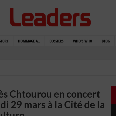
STORY
HOMMAGE À..
DOSSIERS
WHO'S WHO
BLOG
nès Chtourou en concert
i 29 mars à la Cité de la
ulture