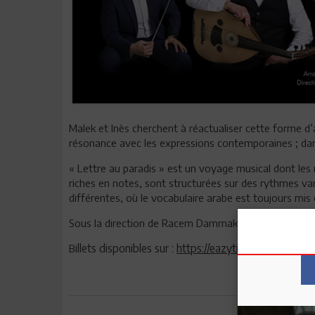
Malek et Inès cherchent à réactualiser cette forme d’
résonance avec les expressions contemporaines ; dans l
« Lettre au paradis » est un voyage musical dont les
riches en notes, sont structurées sur des rythmes va
différentes, où le vocabulaire arabe est toujours mis 
Sous la direction de Racem Dammak, arrangement :
illets disponibles sur :
https://eazytick.com/en/e/503
B