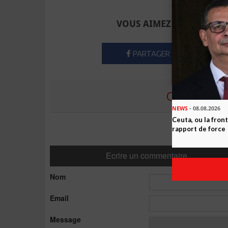
Envoyer à u
VOUS AIMEZ CET ARTICLE
PARTAGER
COMMENTE
NEWS
- 08.08.2026
Ceuta, ou la fro
rapport de force
Ecrire un commentaire
Nom
Email
Message