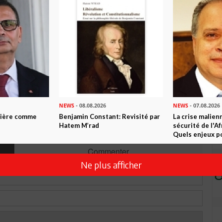
n ami
Imprimer
 ? PARTAGEZ-LE AVEC VOS AMIS !
TWEETER
ABONNEZ-VOUS
R CET ARTICLE
NEWS
- 08.08.2026
NEWS
- 07.08.2026
ntière comme
Benjamin Constant: Revisité par
La crise malien
0
Commentaires
Hatem M’rad
sécurité de l'A
Quels enjeux po
Commenter
Ne plus afficher