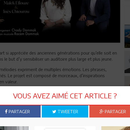
art si appréciée des anciennes générations pour qu’elle soit en
e but d’y sensibiliser un auditoire plus large et plus jeune.
 mélodies expriment de multiples émotions. Les phrases,
riés. Le projet est composé de morceaux, d’inspirations
en valeur.
 Chady Damak.
VOUS AVEZ AIMÉ CET ARTICLE ?
/lettre-au-paradis
PARTAGER
TWEETER
PARTAGER