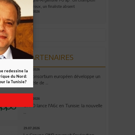
valeureux, un finaliste absent
19.07.2026
PARTENAIRES
06.08.2026
ne redessine la
Un consortium européen développe un
frique du Nord:
ur la Tunisie?
modèle de ...
04.08.2026
OPPO lance l'A6c en Tunisie: la nouvelle
...
29.07.2026
Le Groupe QNB poursuit l’exécution