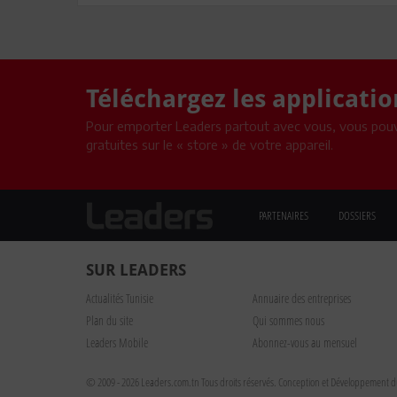
Téléchargez les applicati
Pour emporter Leaders partout avec vous, vous pouv
gratuites sur le « store » de votre appareil.
PARTENAIRES
DOSSIERS
SUR LEADERS
Actualités Tunisie
Annuaire des entreprises
Plan du site
Qui sommes nous
Leaders Mobile
Abonnez-vous au mensuel
© 2009 - 2026 Leaders.com.tn Tous droits réservés.
Conception et Développement du