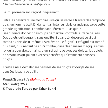
C’est la chanson de la négligence.»
Le Roi promena son regard longuement
Entre les déserts d’une mémoire vive qui se verse à travers des temps de
bois, un homme était là, dansant à l’intérieur de la grande pause de cette
grande signification. Il tombe dans l’éternité…Puis quoi?
Des ouvriers donnent des coups de marteau contre la surface de l‘eau…
Des objets qui bougent, sans qualité ni quantité, décorent celui qui
tomba au sein de lui-même. Il s’en évade. Le fugitif… Le fugitif est tombé
où il faut, où il ne faut pas qu’il tombe, dans des pensées magiques d’un
roi qui a peur de ses mains, d’un roi qui joue avec ses doigts, les doigts
de ses mains qui jouent avec ses pensées qui s’emmêlent dans ses
doigts…
Il reste ainsi à démêler ses pensées de ses doigts et doigts de ses
pensées jusqu’à ce qu’il…
Fadhâ (Espace),de
Mahmoud Tounsi
MTE, Tunis, 1973.
© Traduit de l’arabe par Tahar Bekri
Envoyer à un ami
Imprimer