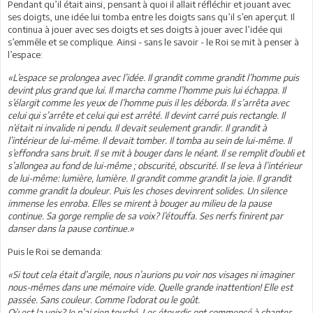
Pendant qu’il était ainsi, pensant à quoi il allait réfléchir et jouant avec
ses doigts, une idée lui tomba entre les doigts sans qu’il s’en aperçut. Il
continua à jouer avec ses doigts et ses doigts à jouer avec l’idée qui
s’emmêle et se complique. Ainsi - sans le savoir - le Roi se mit à penser à
l’espace:
«L’espace se prolongea avec l’idée. Il grandit comme grandit l’homme puis
devint plus grand que lui. Il marcha comme l’homme puis lui échappa. Il
s’élargit comme les yeux de l’homme puis il les déborda. Il s’arrêta avec
celui qui s’arrête et celui qui est arrêté. Il devint carré puis rectangle. Il
n’était ni invalide ni pendu. Il devait seulement grandir. Il grandit à
l’intérieur de lui-même. Il devait tomber. Il tomba au sein de lui-même. Il
s’effondra sans bruit. Il se mit à bouger dans le néant. Il se remplit d’oubli et
s’allongea au fond de lui-même ; obscurité, obscurité. Il se leva à l’intérieur
de lui-même: lumière, lumière. Il grandit comme grandit la joie. Il grandit
comme grandit la douleur. Puis les choses devinrent solides. Un silence
immense les enroba. Elles se mirent à bouger au milieu de la pause
continue. Sa gorge remplie de sa voix? l’étouffa. Ses nerfs finirent par
danser dans la pause continue.»
Puis le Roi se demanda:
«Si tout cela était d’argile, nous n’aurions pu voir nos visages ni imaginer
nous-mêmes dans une mémoire vide. Quelle grande inattention! Elle est
passée. Sans couleur. Comme l’odorat ou le goût.
Où est la voix? Je n’ai rien touché. Les étourdis ont commencé à chanter.