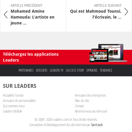
ARTICLE PRÉCÉDENT
ARTICLE SUIVANT
Mohamed Amine
Qui est Mahmoud Tounsi,
Hamouda: L’artiste en
l'écrivain, le ...
jeune ...
Téléchargez les applications
Leaders
PARTENAIRES
DOSSIERS
LEADERS TV
SUCCESS STORY
OPINIONS
TENDANCE
SUR LEADERS
Actualités Tunisie
Annuaire des entreprises
Annuaire de personnalités
Plan du site
Qui sommes nous
Contact
Leaders Mobile
Abonnez-vous au mensuel
© 2009 - 2026 Leaders.com.tn Tous droits réservés.
Conception et Développement du site internet par
Tanit web