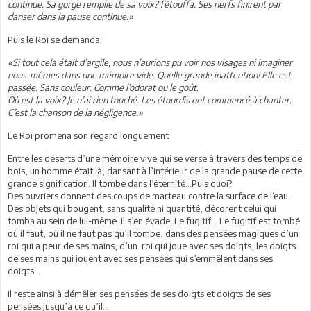
continue. Sa gorge remplie de sa voix? l’étouffa. Ses nerfs finirent par
danser dans la pause continue.»
Puis le Roi se demanda:
«Si tout cela était d’argile, nous n’aurions pu voir nos visages ni imaginer
nous-mêmes dans une mémoire vide. Quelle grande inattention! Elle est
passée. Sans couleur. Comme l’odorat ou le goût.
Où est la voix? Je n’ai rien touché. Les étourdis ont commencé à chanter.
C’est la chanson de la négligence.»
Le Roi promena son regard longuement
Entre les déserts d’une mémoire vive qui se verse à travers des temps de
bois, un homme était là, dansant à l’intérieur de la grande pause de cette
grande signification. Il tombe dans l’éternité…Puis quoi?
Des ouvriers donnent des coups de marteau contre la surface de l‘eau…
Des objets qui bougent, sans qualité ni quantité, décorent celui qui
tomba au sein de lui-même. Il s’en évade. Le fugitif… Le fugitif est tombé
où il faut, où il ne faut pas qu’il tombe, dans des pensées magiques d’un
roi qui a peur de ses mains, d’un roi qui joue avec ses doigts, les doigts
de ses mains qui jouent avec ses pensées qui s’emmêlent dans ses
doigts…
Il reste ainsi à démêler ses pensées de ses doigts et doigts de ses
pensées jusqu’à ce qu’il…