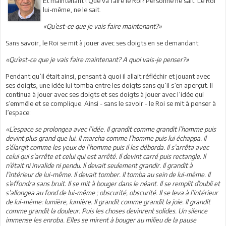
Et maintenant ! Que va faire le Roi? Personne ne sait. Le Roi
lui-même, ne le sait.
«Qu’est-ce que je vais faire maintenant?»
Sans savoir, le Roi se mit à jouer avec ses doigts en se demandant:
«Qu’est-ce que je vais faire maintenant? A quoi vais-je penser?»
Pendant qu’il était ainsi, pensant à quoi il allait réfléchir et jouant avec
ses doigts, une idée lui tomba entre les doigts sans qu’il s’en aperçut. Il
continua à jouer avec ses doigts et ses doigts à jouer avec l’idée qui
s’emmêle et se complique. Ainsi - sans le savoir - le Roi se mit à penser à
l’espace:
«L’espace se prolongea avec l’idée. Il grandit comme grandit l’homme puis
devint plus grand que lui. Il marcha comme l’homme puis lui échappa. Il
s’élargit comme les yeux de l’homme puis il les déborda. Il s’arrêta avec
celui qui s’arrête et celui qui est arrêté. Il devint carré puis rectangle. Il
n’était ni invalide ni pendu. Il devait seulement grandir. Il grandit à
l’intérieur de lui-même. Il devait tomber. Il tomba au sein de lui-même. Il
s’effondra sans bruit. Il se mit à bouger dans le néant. Il se remplit d’oubli et
s’allongea au fond de lui-même ; obscurité, obscurité. Il se leva à l’intérieur
de lui-même: lumière, lumière. Il grandit comme grandit la joie. Il grandit
comme grandit la douleur. Puis les choses devinrent solides. Un silence
immense les enroba. Elles se mirent à bouger au milieu de la pause