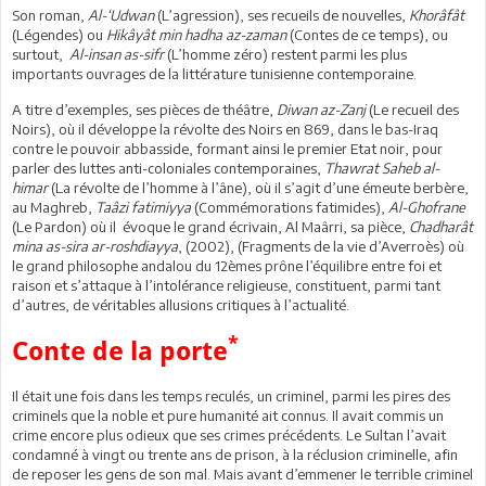
Son roman,
Al-‘Udwan
(L’agression), ses recueils de nouvelles,
Khorâfât
(Légendes) ou
Hikâyât min hadha az-zaman
(Contes de ce temps), ou
surtout,
Al-insan as-sifr
(L’homme zéro) restent parmi les plus
importants ouvrages de la littérature tunisienne contemporaine.
A titre d’exemples, ses pièces de théâtre,
Diwan az-Zanj
(Le recueil des
Noirs), où il développe la révolte des Noirs en 869, dans le bas-Iraq
contre le pouvoir abbasside, formant ainsi le premier Etat noir, pour
parler des luttes anti-coloniales contemporaines,
Thawrat Saheb al-
himar
(La révolte de l’homme à l’âne), où il s’agit d’une émeute berbère,
au Maghreb,
Taâzi fatimiyya
(Commémorations fatimides),
Al-Ghofrane
(Le Pardon) où il évoque le grand écrivain, Al Maârri, sa pièce,
Chadharât
mina as-sira ar-roshdiayya
, (2002), (Fragments de la vie d’Averroès) où
le grand philosophe andalou du 12èmes prône l’équilibre entre foi et
raison et s’attaque à l’intolérance religieuse, constituent, parmi tant
d’autres, de véritables allusions critiques à l’actualité.
*
Conte de la porte
Il était une fois dans les temps reculés, un criminel, parmi les pires des
criminels que la noble et pure humanité ait connus. Il avait commis un
crime encore plus odieux que ses crimes précédents. Le Sultan l’avait
condamné à vingt ou trente ans de prison, à la réclusion criminelle, afin
de reposer les gens de son mal. Mais avant d’emmener le terrible criminel