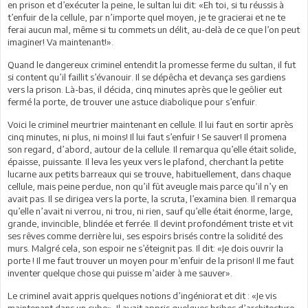
en prison et d’exécuter la peine, le sultan lui dit: «Eh toi, si tu réussis à
t’enfuir de la cellule, par n’importe quel moyen, je te gracierai et ne te
ferai aucun mal, même si tu commets un délit, au-delà de ce que l’on peut
imaginer! Va maintenant!».
Quand le dangereux criminel entendit la promesse ferme du sultan, il fut
si content qu’il faillit s’évanouir. Il se dépêcha et devança ses gardiens
vers la prison. Là-bas, il décida, cinq minutes après que le geôlier eut
fermé la porte, de trouver une astuce diabolique pour s’enfuir.
Voici le criminel meurtrier maintenant en cellule. Il lui faut en sortir après
cinq minutes, ni plus, ni moins! Il lui faut s’enfuir ! Se sauver! Il promena
son regard, d’abord, autour de la cellule. Il remarqua qu’elle était solide,
épaisse, puissante. Il leva les yeux vers le plafond, cherchant la petite
lucarne aux petits barreaux qui se trouve, habituellement, dans chaque
cellule, mais peine perdue, non qu’il fût aveugle mais parce qu’il n’y en
avait pas. Il se dirigea vers la porte, la scruta, l’examina bien. Il remarqua
qu’elle n’avait ni verrou, ni trou, ni rien, sauf qu’elle était énorme, large,
grande, invincible, blindée et ferrée. Il devint profondément triste et vit
ses rêves comme derrière lui, ses espoirs brisés contre la solidité des
murs. Malgré cela, son espoir ne s’éteignit pas. Il dit: «Je dois ouvrir la
porte ! Il me faut trouver un moyen pour m’enfuir de la prison! Il me faut
inventer quelque chose qui puisse m’aider à me sauver».
Le criminel avait appris quelques notions d’ingéniorat et dit : «Je vis
maintenant dans un cube». Il avait appris quelques bribes d’architecture