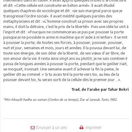
et dit: «Cette cellule est construite en béton armé». Il avait étudié
quelques chapitres de sociologie et dit : «Je suis marginal parce que je
transgresse l’ordre social». Il avait médité quelques paroles des
métaphysiciens et dit : «L’homme construit sa prison avec ses propres
mains, il doit la détruire, c’est le prix de la liberté!». Puis une idée lui vint à
l’esprit et dit : «Pourquoi ne commencerais-je pas par pousser la porte
puisque je ne possède ni arme ni machine qui m’aide à m’enfuir». Il se mit
à pousser la porte, de toutes ses forces, à pousser, pousser, pousser,
nuit et jour, semaines et mois, jours et années. Il la poussa devant lui, de
toute son énergie, de son désir de la liberté, de ses vœux d’air libre, de
son amour de la vie. Il resta ainsi vingt ans ou plutôt, je ne sais combien il
passa de longues années à pousser la porte, pendant que le geôlier riait,
se moquait, ironisait. Une semaine avant d’achever la fin la peine, le
geôlier dit au criminel :« Si tu avais tiré la porte vers toi, au lieu de la
pousser devant toi, tu serais sorti de la cellule dès le premier jour …».
Trad. de l’arabe par Tahar Bekri
*Min hikayât hadha az-zaman (Contes de ce temps), Dar al-Janoub, Tunis, 1982.
Envoyer à un ami
Imprimer