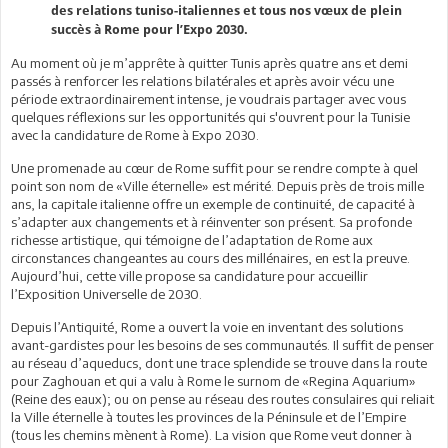
des relations tuniso-italiennes et tous nos vœux de plein
succès à Rome pour l’Expo 2030.
Au moment où je m’apprête à quitter Tunis après quatre ans et demi
passés à renforcer les relations bilatérales et après avoir vécu une
période extraordinairement intense, je voudrais partager avec vous
quelques réflexions sur les opportunités qui s'ouvrent pour la Tunisie
avec la candidature de Rome à Expo 2030.
Une promenade au cœur de Rome suffit pour se rendre compte à quel
point son nom de «Ville éternelle» est mérité. Depuis près de trois mille
ans, la capitale italienne offre un exemple de continuité, de capacité à
s’adapter aux changements et à réinventer son présent. Sa profonde
richesse artistique, qui témoigne de l’adaptation de Rome aux
circonstances changeantes au cours des millénaires, en est la preuve.
Aujourd’hui, cette ville propose sa candidature pour accueillir
l’Exposition Universelle de 2030.
Depuis l’Antiquité, Rome a ouvert la voie en inventant des solutions
avant-gardistes pour les besoins de ses communautés. Il suffit de penser
au réseau d’aqueducs, dont une trace splendide se trouve dans la route
pour Zaghouan et qui a valu à Rome le surnom de «Regina Aquarium»
(Reine des eaux); ou on pense au réseau des routes consulaires qui reliait
la Ville éternelle à toutes les provinces de la Péninsule et de l’Empire
(tous les chemins mènent à Rome). La vision que Rome veut donner à