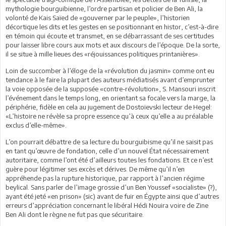
mythologie bourguibienne, l’ordre partisan et policier de Ben Ali, la
volonté de Kais Saïed de «gouverner par le peuple», l’historien
décortique les dits et les gestes en se positionnant en histor, c’est-à-dire
en témoin qui écoute et transmet, en se débarrassant de ses certitudes
pour laisser libre cours aux mots et aux discours de l’époque. De la sorte,
il se situe à mille lieues des «réjouissances politiques printanières».
Loin de succomber à l’éloge de la «révolution du jasmin» comme ont eu
tendance à le faire la plupart des auteurs médiatisés avant d’emprunter
la voie opposée de la supposée «contre-révolution», S. Mansouri inscrit
l’événement dans le temps long, en orientant sa focale vers la marge, la
périphérie, fidèle en cela au jugement de Dostoïevski lecteur de Hegel:
«L’histoire ne révèle sa propre essence qu’à ceux qu’elle a au préalable
exclus d’elle-même».
L’on pourrait débattre de sa lecture du bourguibisme qu’il ne saisit pas
en tant qu’œuvre de fondation, celle d’un nouvel État nécessairement
autoritaire, comme l’ont été d’ailleurs toutes les fondations. Et ce n’est
guère pour légitimer ses excès et dérives. De même qu’il n’en
appréhende pas la rupture historique, par rapport à l’ancien régime
beylical. Sans parler de l’image grossie d’un Ben Youssef «socialiste» (?),
ayant été jeté «en prison» (sic) avant de fuir en Égypte ainsi que d’autres
erreurs d’appréciation concernant le libéral Hédi Nouira voire de Zine
Ben Ali dont le règne ne fut pas que sécuritaire.