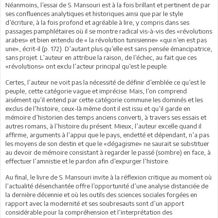
Néanmoins, l’essai de S. Mansouri est à la fois brillant et pertinent de par
ses confluences analytiques et historiques ainsi que par le style
d’écriture, à la fois profond et agréable à lire, y compris dans ses
passages pamphlétaires où il se montre radical vis-à-vis des «révolutions
arabes» et bien entendu de « la révolution tunisienne» «qui n’en est pas
une», écrit-il (p. 172). D’autant plus qu’elle est sans pensée émancipatrice,
sans projet. L’auteur en attribue la raison, de l’échec, au fait que ces
«révolutions» ont exclu l’acteur principal qu’est le peuple.
Certes, l’auteur ne voit pas la nécessité de définir d’emblée ce qu’est le
peuple, cette catégorie vague et imprécise. Mais, l’on comprend
aisément qu’il entend par cette catégorie commune les dominés et les
exclus de l’histoire, ceux-là même dont il est issu et qu’il garde en
mémoire d’historien des temps anciens converti, à travers ses essais et
autres romans, à l’histoire du présent. Mieux, l’auteur excelle quand il
affirme, arguments à l’appui que le pays, endetté et dépendant, n’a pas
les moyens de son destin et que le «dégagisme» ne saurait se substituer
au devoir de mémoire consistant à regarder le passé (sombre) en face, à
effectuer l’amnistie et le pardon afin d’expurger l’histoire.
Au final, le livre de S. Mansouri invite à la réflexion critique au moment où
l’actualité désenchantée offre l’opportunité d’une analyse distanciée de
la dernière décennie et où les outils des sciences sociales forgées en
rapport avec la modernité et ses soubresauts sont d’un apport
considérable pour la compréhension et l’interprétation des