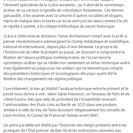
l’éminent spécialiste de la Grèce ancienne–, qu’il aborde le «printemps
arabe» en sa version originelle de «révolution tunisienne». Ces termes
galvaudés, il les soumet avec la cohorte d’autres vocables et slogans,
repris en italique dans le texte car ils ne sont pas les siens comme il le dit
et répète à satiété, à la critique méthodique du savoir historique.
Grâce à cette mise en distance, l’essai de Mansouri rompt avec la prêt-à-
penser révolutionnaire submergeant le champ médiatique et scientifique,
national et international, depuis plus d’une décennie. Le propre de
l’histoire est de relier le présent au passé, en donnant à comprendre la
filiation de l’œuvre politique contemporaine, en l’occurrence le
«printemps arabe» qui se révèle non seulement un échec historique avéré
mais également un piège pour les auteurs qui ne tiennent pas compte
des pesanteurs historiques et sociologiques des pays ayant été le
théâtre des changements de régime politique.
Concrètement, le lien qu’établit l’analyse historique entre le présent et le
passé nous donne à voir, selon Saber Mansouri, un faisceau de faits et de
«feed-backs» tels que celui du président de l’Assemblée recevant
l’ambassadeur des États-Unis au Bardo en 2021 dans une posture
similaire à celle du bey de Tunis écoutant religieusement les conseils de
Léon Roches, le Consul de France en Tunisie avant 1881.
Un autre parallèle est établi par l’historien des temps présents entre les
pratiques de l’État policier de Ben Ali et les instructions données aux