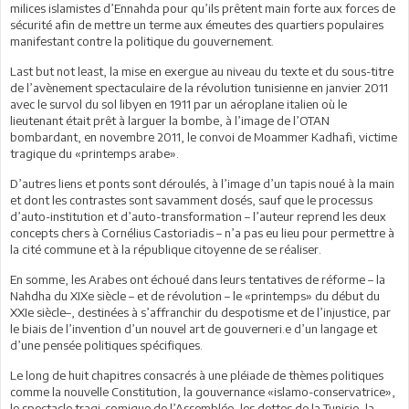
milices islamistes d’Ennahda pour qu’ils prêtent main forte aux forces de
sécurité afin de mettre un terme aux émeutes des quartiers populaires
manifestant contre la politique du gouvernement.
Last but not least, la mise en exergue au niveau du texte et du sous-titre
de l’avènement spectaculaire de la révolution tunisienne en janvier 2011
avec le survol du sol libyen en 1911 par un aéroplane italien où le
lieutenant était prêt à larguer la bombe, à l’image de l’OTAN
bombardant, en novembre 2011, le convoi de Moammer Kadhafi, victime
tragique du «printemps arabe».
D’autres liens et ponts sont déroulés, à l’image d’un tapis noué à la main
et dont les contrastes sont savamment dosés, sauf que le processus
d’auto-institution et d’auto-transformation – l’auteur reprend les deux
concepts chers à Cornélius Castoriadis – n’a pas eu lieu pour permettre à
la cité commune et à la république citoyenne de se réaliser.
En somme, les Arabes ont échoué dans leurs tentatives de réforme – la
Nahdha du XIXe siècle – et de révolution – le «printemps» du début du
XXIe siècle–, destinées à s’affranchir du despotisme et de l’injustice, par
le biais de l’invention d’un nouvel art de gouverneri.e d’un langage et
d’une pensée politiques spécifiques.
Le long de huit chapitres consacrés à une pléiade de thèmes politiques
comme la nouvelle Constitution, la gouvernance «islamo-conservatrice»,
le spectacle tragi-comique de l’Assemblée, les dettes de la Tunisie, la