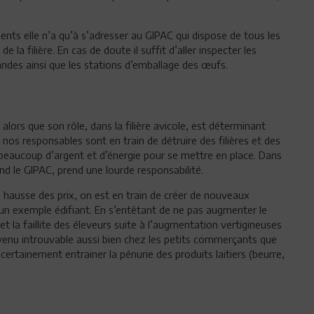
ments elle n’a qu’à s’adresser au GIPAC qui dispose de tous les
e la filière. En cas de doute il suffit d’aller inspecter les
andes ainsi que les stations d’emballage des œufs.
lors que son rôle, dans la filière avicole, est déterminant
nos responsables sont en train de détruire des filières et des
beaucoup d’argent et d’énergie pour se mettre en place. Dans
end le GIPAC, prend une lourde responsabilité.
a hausse des prix, on est en train de créer de nouveaux
t un exemple édifiant. En s’entêtant de ne pas augmenter le
 et la faillite des éleveurs suite à l’augmentation vertigineuses
devenu introuvable aussi bien chez les petits commerçants que
certainement entrainer la pénurie des produits laitiers (beurre,