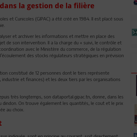
ans la gestion de la filière
les et Cunicoles (GIPAC) a été créé en 1984. Il est placé sous
ie.
nalyser et archiver les informations et mettre en place des
de son intervention. Il a la charge du « suivi, le contrôle et
n coordination avec le Ministère du commerce, de la régulation
 l’écoulement des stocks régulateurs stratégiques en prévision
tion constitué de 12 personnes dont le tiers représente
 industrie et finances) et les deux tiers par les organisations
depuis très longtemps, son dataportal.gipac.tn, donne, dans les
du dindon. On trouve également les quantités, le cout et le prix
ée au choix.
t
ssus indiquée, sont en principe au courant, soit directement