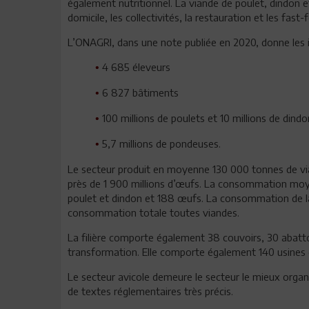
également nutritionnel. La viande de poulet, dindon 
domicile, les collectivités, la restauration et les fast-
L’ONAGRI, dans une note publiée en 2020, donne les in
4 685 éleveurs
•
6 827 bâtiments
•
100 millions de poulets et 10 millions de din
•
5,7 millions de pondeuses.
•
Le secteur produit en moyenne 130 000 tonnes de via
près de 1 900 millions d’œufs. La consommation moye
poulet et dindon et 188 œufs. La consommation de la
consommation totale toutes viandes.
La filière comporte également 38 couvoirs, 30 abattoi
transformation. Elle comporte également 140 usines 
Le secteur avicole demeure le secteur le mieux organ
de textes réglementaires très précis.