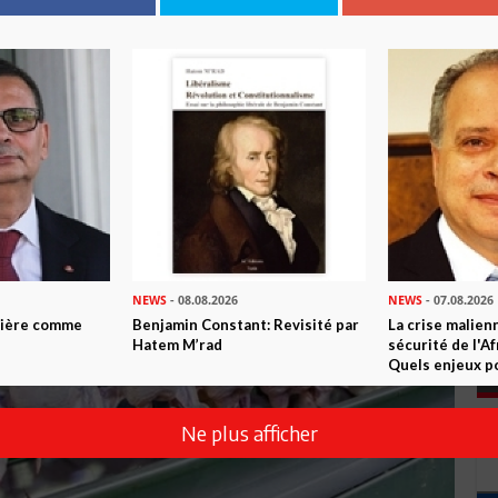
NEWS
- 08.08.2026
NEWS
- 07.08.2026
ntière comme
Benjamin Constant: Revisité par
La crise malien
Hatem M’rad
sécurité de l'A
Quels enjeux po
Ne plus afficher