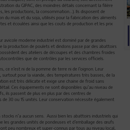
stration du GIPAC, des moindres détails concernant la filière
és, les productions, la consommation…). Ils disposent de
n du maïs et du soja, utilisés pour la fabrication des aliments
es et écoulées ainsi que les couts de production et les prix
teur avicole moderne industriel est dominé par de grandes
de la production de poulets et dindons passe par des abattoirs
possèdent des ateliers de découpes et des chambres froides
autocontrôles que de contrôles par les services officiels.
s, ce n’est ni de la pomme de terre ni de l’oignon. Leur
, surtout pour la viande, des températures très basses, de la
tion est très délicate et exige une chaine de froid sans
 détail. Ces équipements ne sont disponibles qu’au niveau de
, ils passent de plus en plus par des centres de
 de 30 ou 15 unités. Leur conservation nécessite également
es stocks n’a aucun sens. Aussi bien les abattoirs industriels qui
que les grandes unités de pondeuses et d’emballage des œufs
n sont peu nombreux et super-connus par tous au niveau local,