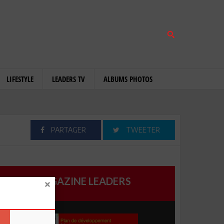
LIFESTYLE
LEADERS TV
ALBUMS PHOTOS
PARTAGER
TWEETER
MAGAZINE LEADERS