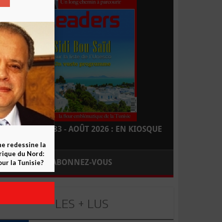
LEADERS N° 183 - AOÛT 2026 : EN KIOSQUE
ne redessine la
frique du Nord:
ABONNEZ-VOUS
ur la Tunisie?
LES + LUS