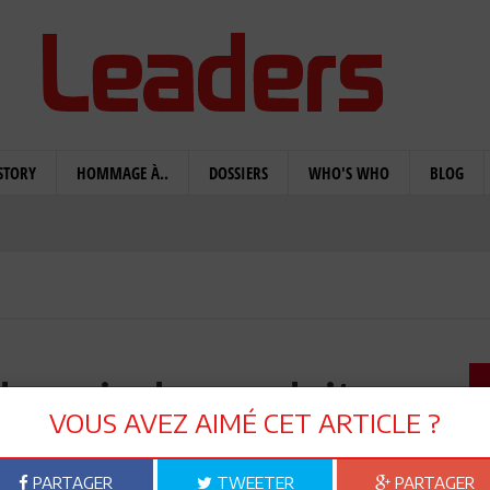
STORY
HOMMAGE À..
DOSSIERS
WHO'S WHO
BLOG
des prix des produits
VOUS AVEZ AIMÉ CET ARTICLE ?
 contre la spéculation
PARTAGER
TWEETER
PARTAGER