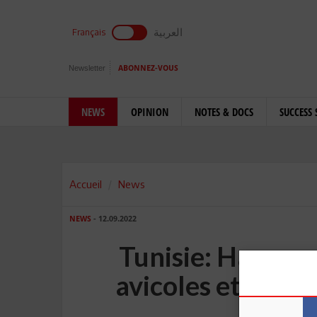
العربية
Français
Newsletter
ABONNEZ-VOUS
NEWS
OPINION
NOTES & DOCS
SUCCESS 
Accueil
News
NEWS
- 12.09.2022
Tunisie: Hausse 
avicoles et lutte