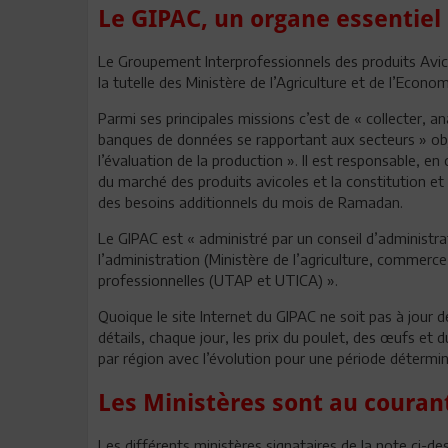
Le GIPAC, un organe essentiel d
Le Groupement Interprofessionnels des produits Avico
la tutelle des Ministère de l’Agriculture et de l’Econom
Parmi ses principales missions c’est de « collecter, a
banques de données se rapportant aux secteurs » objet 
l’évaluation de la production ». Il est responsable, e
du marché des produits avicoles et la constitution et
des besoins additionnels du mois de Ramadan.
Le GIPAC est « administré par un conseil d’administra
l’administration (Ministère de l’agriculture, commerce,
professionnelles (UTAP et UTICA) ».
Quoique le site Internet du GIPAC ne soit pas à jour 
détails, chaque jour, les prix du poulet, des œufs et 
par région avec l’évolution pour une période détermin
Les Ministères sont au couran
Les différents ministères signataires de la note ci-de