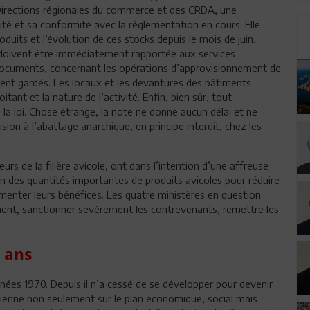
 Directions régionales du commerce et des CRDA, une
ivité et sa conformité avec la réglementation en cours. Elle
duits et l’évolution de ces stocks depuis le mois de juin.
é doivent être immédiatement rapportée aux services
 documents, concernant les opérations d’approvisionnement de
ment gardés. Les locaux et les devantures des bâtiments
tant et la nature de l’activité. Enfin, bien sûr, tout
 loi. Chose étrange, la note ne donne aucun délai et ne
sion à l’abattage anarchique, en principe interdit, chez les
eurs de la filière avicole, ont dans l’intention d’une affreuse
in des quantités importantes de produits avicoles pour réduire
menter leurs bénéfices. Les quatre ministères en question
ement, sanctionner sévèrement les contrevenants, remettre les
0 ans
nées 1970. Depuis il n’a cessé de se développer pour devenir
unisienne non seulement sur le plan économique, social mais