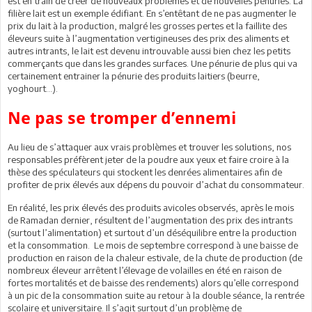
est en train de créer de nouveaux problèmes et de nouvelles pénuries. La
filière lait est un exemple édifiant. En s’entêtant de ne pas augmenter le
prix du lait à la production, malgré les grosses pertes et la faillite des
éleveurs suite à l’augmentation vertigineuses des prix des aliments et
autres intrants, le lait est devenu introuvable aussi bien chez les petits
commerçants que dans les grandes surfaces. Une pénurie de plus qui va
certainement entrainer la pénurie des produits laitiers (beurre,
yoghourt…).
Ne pas se tromper d’ennemi
Au lieu de s’attaquer aux vrais problèmes et trouver les solutions, nos
responsables préfèrent jeter de la poudre aux yeux et faire croire à la
thèse des spéculateurs qui stockent les denrées alimentaires afin de
profiter de prix élevés aux dépens du pouvoir d’achat du consommateur.
En réalité, les prix élevés des produits avicoles observés, après le mois
de Ramadan dernier, résultent de l’augmentation des prix des intrants
(surtout l’alimentation) et surtout d’un déséquilibre entre la production
et la consommation. Le mois de septembre correspond à une baisse de
production en raison de la chaleur estivale, de la chute de production (de
nombreux éleveur arrêtent l’élevage de volailles en été en raison de
fortes mortalités et de baisse des rendements) alors qu’elle correspond
à un pic de la consommation suite au retour à la double séance, la rentrée
scolaire et universitaire. Il s’agit surtout d’un problème de