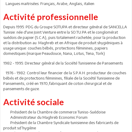
Langues maitrisées: Français, Arabe, Anglais, italien
Activité professionnelle
Depuis 1995: PDG du Groupe SOTUPA et directeur général de SANCELLA
Tunisie: née d'une Joint Venture entre la SO.TU.PA et le conglomérat
suédois de papier (S.C.A), puis totalement rachetée, pour la production
et la distribution au Maghreb et en Afrique de produit shygiéniques à
usage unique: couches bébés, protections féminines, papiers
domestiques (marque Peaudouce, Nana, Lotus, Tena, Tork)
1982 - 1995: Directeur général de la Société Tunisienne de Pansements
1976 - 1982: Control leur financier de la S.P.A.H. producteur de couches
bébés et de protections féminines, filiale de la Société Tunisienne de
Pansements, créé en 1970,fabriquant de coton chirurgical et de
pansements de gaze.
Activité sociale
Président de la Chambre de commerce Tuniso-Suédoise
Administrateur du Maghreb Economic Forum
Président de la Chambre Syndicale tunisienne des fabricants de
produit sd’hygiène