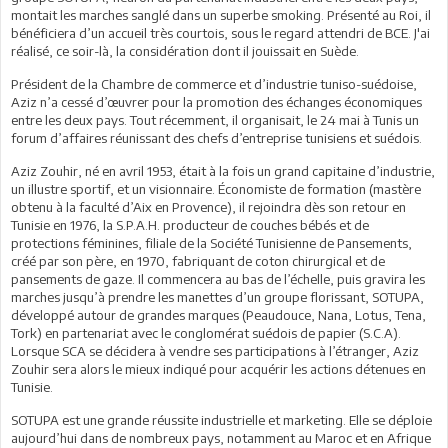
montait les marches sanglé dans un superbe smoking. Présenté au Roi, il
bénéficiera d’un accueil très courtois, sous le regard attendri de BCE. J'ai
réalisé, ce soir-là, la considération dont il jouissait en Suède.
Président de la Chambre de commerce et d’industrie tuniso-suédoise,
Aziz n’a cessé d’œuvrer pour la promotion des échanges économiques
entre les deux pays. Tout récemment, il organisait, le 24 mai à Tunis un
forum d’affaires réunissant des chefs d’entreprise tunisiens et suédois.
Aziz Zouhir, né en avril 1953, était à la fois un grand capitaine d’industrie,
un illustre sportif, et un visionnaire. Économiste de formation (mastère
obtenu à la faculté d’Aix en Provence), il rejoindra dès son retour en
Tunisie en 1976, la S.P.A.H. producteur de couches bébés et de
protections féminines, filiale de la Société Tunisienne de Pansements,
créé par son père, en 1970, fabriquant de coton chirurgical et de
pansements de gaze. Il commencera au bas de l’échelle, puis gravira les
marches jusqu’à prendre les manettes d’un groupe florissant, SOTUPA,
développé autour de grandes marques (Peaudouce, Nana, Lotus, Tena,
Tork) en partenariat avec le conglomérat suédois de papier (S.C.A).
Lorsque SCA se décidera à vendre ses participations à l’étranger, Aziz
Zouhir sera alors le mieux indiqué pour acquérir les actions détenues en
Tunisie.
SOTUPA est une grande réussite industrielle et marketing. Elle se déploie
aujourd’hui dans de nombreux pays, notamment au Maroc et en Afrique