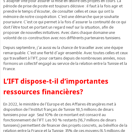
s’adapter vite pour assurer la mise en œuvre des projets en cours. La
période de prise de poste est toujours décisive : il faut à la fois agir et
prendre le temps d’écouter, de consulter celles et ceux qui ont la
mémoire de notre coopération. C’est une démarche que je souhaite
poursuivre. C’est ce qui permet à la fois d’assurer la continuité de ce qui
doit l’être tout en portant un regard neuf sur la situation, afin de
proposer de nouvelles initiatives. Avec dans chaque domaine une
volonté de co-construction avec nos différents partenaires tunisiens.
Depuis septembre, j’ai aussi eu la chance de travailler avec une équipe
remarquable. C’est une fierté d’agir ensemble. Avec toutes celles et ceux
qui travaillent à l’IFT, pour certains depuis de nombreuses années, nous
formons un collectif engagé au service de la relation entre la Tunisie et la
France.
L’IFT dispose-t-il d’importantes
ressources financières?
En 2022, le ministère de l’Europe et des Affaires étrangères met à
disposition de l’Institut français de Tunisie 18,5 millions de dinars
tunisiens pour agir. Seul 10% de ce montant est consacré au
fonctionnement de l’IFT. Les 90 % restants (16,7 millions de dinars
tunisiens) permettent de financer des projets concrets, au bénéfice de la
relation entre la France et la Tunisie. 35% de ces moyens (6,5 millions de