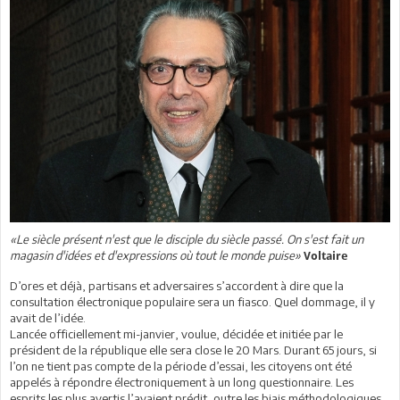
«Le siècle présent n'est que le disciple du siècle passé. On s'est fait un
magasin d'idées et d'expressions où tout le monde puise»
Voltaire
D’ores et déjà, partisans et adversaires s’accordent à dire que la
consultation électronique populaire sera un fiasco. Quel dommage, il y
avait de l’idée.
Lancée officiellement mi-janvier, voulue, décidée et initiée par le
président de la république elle sera close le 20 Mars. Durant 65 jours, si
l’on ne tient pas compte de la période d’essai, les citoyens ont été
appelés à répondre électroniquement à un long questionnaire. Les
esprits les plus avertis l’avaient prédit, outre les biais méthodologiques