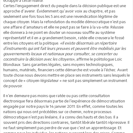
échappé à cette réalité.
Certes l’engagement direct du peuple dans la décision publique est une
approche d’avenir. Évidemment qu’avoir voix au chapitre, et pas
seulement une fois tous les 5 ans est une revendication légitime de
chaque citoyen. Mais la refondation du modèle démocratique n’est pas
une affaire d’amateurs et elle ne peut pas se faire à la va-vite. Réussie
elle donnera à ne point en douter un nouveau souffle au système
représentatif et il en a grandement besoin, ratée elle creusera le fossé
entre les citoyens et la politique.
«Il existe désormais un répertoire
d’instruments qui ont fait leurs preuves et peuvent être mobilisés par les
gouvernements locaux et nationaux pour consulter, se concerter ou
coconstruire la décision avec les citoyens»,
affirme le politologue Loïc
Blondiaux. Sans garanties légales, sans moyens technologiques,
humains, matériels, financiers cette démarche est vouée à l’échec. Avant
toute chose nous devons mettre en place ses instruments sans lesquels le
concept de « citoyen-législateur » ne soit pas simplement un instrument
de pouvoir.
Il n’en demeure pas moins que ratée ou pas cette consultation
électronique fera désormais partie de l’expérience de démocratisation
engagée par notre pays le 14 janvier 2011. En effet, comme toutes les
nations qui nous ont précédées sur ce chemin, notre processus
démocratique n’est pas linéaire, il a connu des hauts et des bas. Il a
souvent pris des directions contraires, tantôt libérale tantôt répressive. Il
ne faut simplement pas perdre de vue que c’est un apprentissage. Et
comme pour les individus, les nations avancent lors des crises. Comme