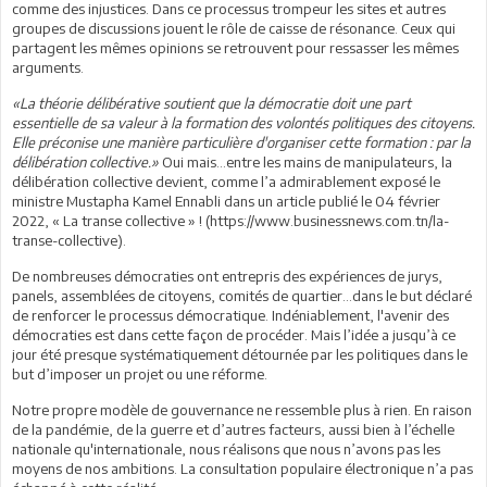
comme des injustices. Dans ce processus trompeur les sites et autres
groupes de discussions jouent le rôle de caisse de résonance. Ceux qui
partagent les mêmes opinions se retrouvent pour ressasser les mêmes
arguments.
«La théorie délibérative soutient que la démocratie doit une part
essentielle de sa valeur à la formation des volontés politiques des citoyens.
Elle préconise une manière particulière d'organiser cette formation : par la
délibération collective.»
Oui mais…entre les mains de manipulateurs, la
délibération collective devient, comme l’a admirablement exposé le
ministre Mustapha Kamel Ennabli dans un article publié le 04 février
2022, « La transe collective » ! (https://www.businessnews.com.tn/la-
transe-collective).
De nombreuses démocraties ont entrepris des expériences de jurys,
panels, assemblées de citoyens, comités de quartier…dans le but déclaré
de renforcer le processus démocratique. Indéniablement, l'avenir des
démocraties est dans cette façon de procéder. Mais l’idée a jusqu’à ce
jour été presque systématiquement détournée par les politiques dans le
but d’imposer un projet ou une réforme.
Notre propre modèle de gouvernance ne ressemble plus à rien. En raison
de la pandémie, de la guerre et d’autres facteurs, aussi bien à l’échelle
nationale qu'internationale, nous réalisons que nous n’avons pas les
moyens de nos ambitions. La consultation populaire électronique n’a pas