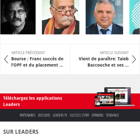
ARTICLE PRÉCÉDENT
ARTICLE SUIVANT
Bourse : Franc succès de
Vient de paraître: Taieb
l’OPF et du placement ...
Baccouche et ses ...
Téléchargez les applications
Leaders
PARTENAIRES
DOSSIERS
LEADERS TV
SUCCESS STORY
OPINIONS
TENDANCE
SUR LEADERS