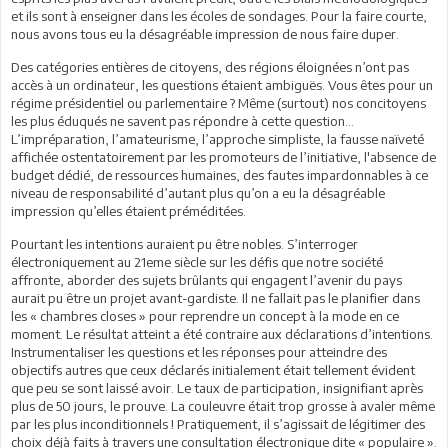
et ils sont à enseigner dans les écoles de sondages. Pour la faire courte,
nous avons tous eu la désagréable impression de nous faire duper.
Des catégories entières de citoyens, des régions éloignées n’ont pas
accès à un ordinateur, les questions étaient ambiguës. Vous êtes pour un
régime présidentiel ou parlementaire ? Même (surtout) nos concitoyens
les plus éduqués ne savent pas répondre à cette question…
L’impréparation, l’amateurisme, l’approche simpliste, la fausse naïveté
affichée ostentatoirement par les promoteurs de l’initiative, l'absence de
budget dédié, de ressources humaines, des fautes impardonnables à ce
niveau de responsabilité d’autant plus qu’on a eu la désagréable
impression qu’elles étaient préméditées.
Pourtant les intentions auraient pu être nobles. S’interroger
électroniquement au 21eme siècle sur les défis que notre société
affronte, aborder des sujets brûlants qui engagent l’avenir du pays
aurait pu être un projet avant-gardiste. Il ne fallait pas le planifier dans
les « chambres closes » pour reprendre un concept à la mode en ce
moment. Le résultat atteint a été contraire aux déclarations d’intentions.
Instrumentaliser les questions et les réponses pour atteindre des
objectifs autres que ceux déclarés initialement était tellement évident
que peu se sont laissé avoir. Le taux de participation, insignifiant après
plus de 50 jours, le prouve. La couleuvre était trop grosse à avaler même
par les plus inconditionnels ! Pratiquement, il s’agissait de légitimer des
choix déjà faits à travers une consultation électronique dite « populaire ».