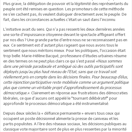
Plus grave, la délégation de pouvoir et la légitimité des représentants du
peuple ont été remises en question. Les promoteurs de cette méthode
ne s’en cachent pas, ils veulent dialoguer directement avec le peuple. De
fait, dans les circonstances actuelles c’était un saut dans l’inconnu.
L’initiative avait du sens. Qui n’a pas ressenti les deux dernières années
une sorte d’impuissance citoyenne devant le spectacle affligeant offert
par nos élus ? Une grande partie d’entre nous ne se reconnaissent pas en
eux. Ce sentiment est d’autant plus rageant que nous avons tous le
sentiment que nous méritons mieux. Pour les politiques, l'occasion était
trop belle. Marie-Hélène Bacqué, professeure d’études urbaines résume
en des termes on ne peut plus clairs ce qui s’est passé
«Nous sommes
dans une période paradoxale et ambiguë où des outils participatifs sont
déployés jusqu’au plus haut niveau de l’Etat, sans que ce travail soit
réellement pris en compte dans les décisions finales. Pour beaucoup d’élus,
cette injonction participative reste mobilisée comme un argument politique
plus que comme un véritable projet d’approfondissement du processus
démocratique.»
. Clairement en réponse aux frustrations des démocraties
libérales, ce que d’aucuns ont appelé le "tournant délibératif" pour
approfondir le processus démocratique a été instrumentalisé.
Depuis deux siècles la « défiance permanente » envers tous ceux qui
occupent un poste décisionnel alimente la presse de caniveau et les
partis populistes. A l’ère des réseaux sociaux, les décisions publiques au
classique vote majoritaire sont de plus en plus ressenties par la minorité