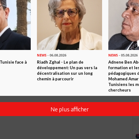
Envoyer
NEWS
- 06.08.2026
NEWS
- 05.08.2026
 Tunisie face à
Riadh Zghal - Le plan de
Adnene Ben Abd
développement: Un pas vers la
formation et le
décentralisation sur un long
pédagogiques di
chemin à parcourir
Mohamed Amara,
Tunisiens les m
chercheurs
Ne plus afficher