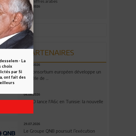
aux chiffres arabes
09.07.2026
PARTENAIRES
esselem - La
06.08.2026
s choix
Un consortium européen développe un
ctés par Si
 ont fait des
modèle de ...
eilleurs
04.08.2026
OPPO lance l'A6c en Tunisie: la nouvelle
...
29.07.2026
Le Groupe QNB poursuit l’exécution