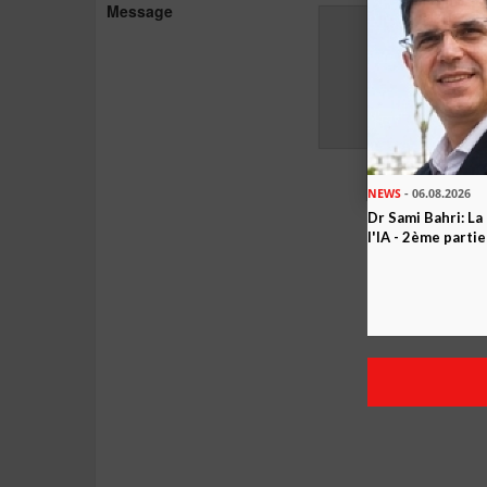
Message
NEWS
- 06.08.2026
Dr Sami Bahri: La
l'IA - 2ème partie