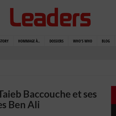
STORY
HOMMAGE À..
DOSSIERS
WHO'S WHO
BLOG
 Taieb Baccouche et ses
s Ben Ali