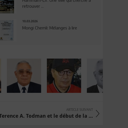
Hammam-Lif: Une ville qui cherche à
retrouver ...
10.03.2026
Mongi Chemli: Mélanges à lire
ARTICLE SUIVANT
Terence A. Todman et le début de la ...