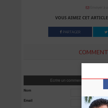
Envoyer à u
VOUS AIMEZ CET ARTICLE
PARTAGER
COMMENTE
Ecrire un commentaire
Nom
Email