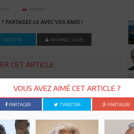
n ami
Imprimer
 ? PARTAGEZ-LE AVEC VOS AMIS !
TWEETER
ABONNEZ-VOUS
R CET ARTICLE
0
Commentaires
VOUS AVEZ AIMÉ CET ARTICLE ?
Commenter
PARTAGER
TWEETER
PARTAGER