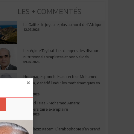
LES + COMMENTÉS
La Galite : le joyau le plus au nord de l'Afrique
12.07.2026
Le régime Tayibat: Les dangers des discours
nutritionnels simplistes et non validés
09.07.2026
Hommages ponctués au recteur Mohamed
Amara, décédé lundi : les mathématiques en
deuil
03.08.2026
Ahmed Friaa - Mohamed Amara:
l’Universitaire exemplaire
04.08.2026
Abdelaziz Kacem: L’arabophobie s’en prend