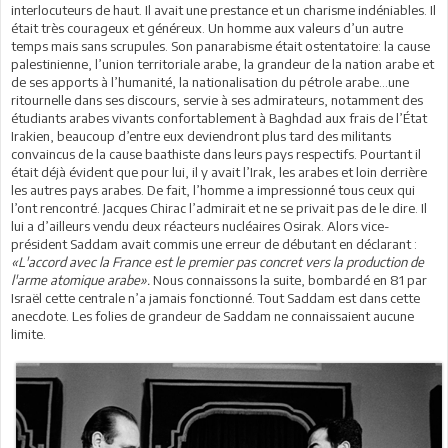
interlocuteurs de haut. Il avait une prestance et un charisme indéniables. Il
était très courageux et généreux. Un homme aux valeurs d’un autre
temps mais sans scrupules. Son panarabisme était ostentatoire: la cause
palestinienne, l’union territoriale arabe, la grandeur de la nation arabe et
de ses apports à l’humanité, la nationalisation du pétrole arabe…une
ritournelle dans ses discours, servie à ses admirateurs, notamment des
étudiants arabes vivants confortablement à Baghdad aux frais de l’État
Irakien, beaucoup d’entre eux deviendront plus tard des militants
convaincus de la cause baathiste dans leurs pays respectifs. Pourtant il
était déjà évident que pour lui, il y avait l’Irak, les arabes et loin derrière
les autres pays arabes. De fait, l’homme a impressionné tous ceux qui
l’ont rencontré. Jacques Chirac l’admirait et ne se privait pas de le dire. Il
lui a d’ailleurs vendu deux réacteurs nucléaires Osirak. Alors vice-
président Saddam avait commis une erreur de débutant en déclarant :
«L'accord avec la France est le premier pas concret vers la production de
l'arme atomique arabe».
Nous connaissons la suite, bombardé en 81 par
Israël cette centrale n’a jamais fonctionné. Tout Saddam est dans cette
anecdote. Les folies de grandeur de Saddam ne connaissaient aucune
limite.