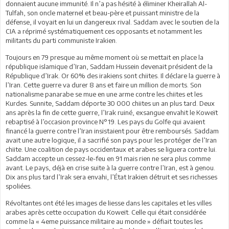
donnaient aucune immunité. Il n’a pas hésité à éliminer Kheirallah Al-
Tulfah, son oncle maternel et beau-père et puissant ministre de la
défense, il voyait en lui un dangereux rival. Saddam avec le soutien de la
CIA a réprimé systématiquement ces opposants et notamment les
militants du parti communiste Irakien.
Toujours en 79 presque au même moment où se mettait en place la
république islamique d’Iran, Saddam Hussein devenait président de la
République d’Irak. Or 60% des irakiens sont chiites. Il déclare la guerre à
l’Iran. Cette guerre va durer 8 ans et faire un million de morts. Son
nationalisme panarabe se mue en une arme contre les chiites et les
Kurdes. Sunnite, Saddam déporte 30 000 chiites un an plus tard. Deux
ans après la fin de cette guerre, l’Irak ruiné, exsangue envahit le Koweït
rebaptisé à l’occasion province N°19. Les pays du Golfe qui avaient
financé la guerre contre l’Iran insistaient pour être remboursés. Saddam
avait une autre logique, il a sacrifié son pays pour les protéger de l’Iran
chiite. Une coalition de pays occidentaux et arabes se liguera contre lui.
Saddam accepte un cessez-le-feu en 91 mais rien ne sera plus comme
avant. Le pays, déjà en crise suite à la guerre contre l’Iran, est à genou.
Dix ans plus tard l’Irak sera envahi, l’État Irakien détruit et ses richesses
spoliées.
Révoltantes ont été les images de liesse dans les capitales et les villes
arabes après cette occupation du Koweït. Celle qui était considérée
comme la « 4eme puissance militaire au monde » défiait toutes les