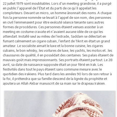
22 juillet 1979 sont inoubliables. Lors d’un meeting grandiose, il a purgé
en public l’appareil de l’État et du parti de ce qu’il appelait les
comploteurs. Devant un micro, un homme ânonnait des noms. A chaque
fois la personne nommée se levait à l’appel de son nom, des personnes
en civil l’emmenaient pour être exécuté séance tenante sans autres
formes de procédures. Ces personnes étaient venues assister à un
meeting en costume cravate et n’avaient aucune idée de ce qui les
attendait. Installé seul au milieu de l’estrade, Saddam se délectait en
fumant calmement un cigare cubain, l’enfant de Tikrit en était un grand
amateur. Le socialiste aimait le luxe et la bonne cuisine, les cigares
cubains, le bon whisky, les voitures de luxe, les yachts, les motos et…les
chaussures de qualité, il en possédait des centaines. Ses palais étaient de
mauvais goût mais impressionnants. Ses portraits étaient partout. Le 28
avril, sa date de naissance supposée était un jour férié en Irak. Les
festivités dans tout le pays étaient sans commune mesure avec le
quotidien des irakiens. Plus tard dans les années 90 lors de son retour à
la foi, il prétendra que sa famille descend de la lignée du prophète et
ajoutera un Allah Akbar manuscrit de sa main sur le drapeau Irakien.