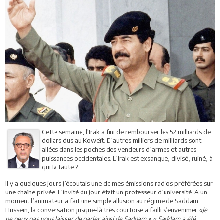
Cette semaine, l'Irak a fini de rembourser les 52 milliards de
dollars dus au Koweït. D’autres milliers de milliards sont
allées dans les poches des vendeurs d’armes et autres
puissances occidentales. L’Irak est exsangue, divisé, ruiné, à
qui la faute ?
Il y a quelques jours j’écoutais une de mes émissions radios préférées sur
une chaîne privée. L’invité du jour était un professeur d’université. A un
moment l’animateur a fait une simple allusion au régime de Saddam
Hussein, la conversation jusque-là très courtoise a failli s’envenimer
«Je
ne peux pas vous laisser de parler ainsi de Saddam » « Saddam a été