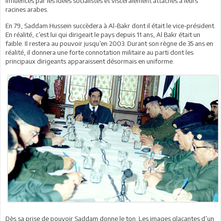
influencés par les idées socialistes et viscéralement attachés à leurs
racines arabes.
En 79, Saddam Hussein succèdera à Al-Bakr dont il était le vice-président.
En réalité, c’est lui qui dirigeait le pays depuis 11 ans, Al Bakr était un
faible. Il restera au pouvoir jusqu’en 2003. Durant son règne de 35 ans en
réalité, il donnera une forte connotation militaire au parti dont les
principaux dirigeants apparaissent désormais en uniforme.
Dès sa prise de pouvoir Saddam donne le ton. Les images glaçantes d’un