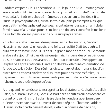
Saddam est pendu le 30 décembre 2006, le jour de l’Aïd. Les images de
son exécution filmée par un garde chiite qui criait le nom de l'imam chiite
Moqtada Al-Sadr ont choqué même ses pires ennemis. Ses deux fils,
Oudaï le psychopathe et Qoussaï le froid dauphin présomptif ainsi que
son petit-fils Mustapha ont été tués. Ils ont été vendus par un ami de la
famille Nawaf al-Zaidan pour 30 millions de dollars. Il aura fait le malheur
de sa famille, de son peuple et de plusieurs pays arabes.
Pour la rue arabe humiliée, désespérée, avide de revanche, Saddam
Hussein a représenté un espoir, une folie. La réalité était tout autre. Il
aura été le fossoyeur de l’illusion d’un grand monde arabe uni. Le monde
arabe est aujourd’hui plus divisé que jamais. Il vit une des pires périodes
de son histoire. Les pays arabes ont les indicateurs de développement
les plus bas après l’Afrique. L’invasion de l’Irak était une colonisation de
fait de toute la région. Des régimes dictatoriaux et des monarchies d’un
autre temps et des roitelets se disputent pour des raisons futiles, ils
dépensent des fortunes en armements pour se protéger d’un voisin aussi
riche mais sous-développé qu’eux.
Alors quand j’entends certains regretter les dictateurs, Kadhafi, Abdallah
Saleh, Moubarak, Ben Ali, Bachir, Assad père et autres qui des décennies
durant ont semé la mort et la misère dans le monde arabe, je ne peux
qu’être pessimiste quant à l’avenir de notre région. L’homme Saddam
Hussein sortait certainement du lot, c’était un homme de décision,