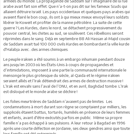
armées du monde. La propagande de Saddam sur l’imaginaire de la rue
arabe avait fait son effet. Que n’a-t-on pas dit sur les fameux Scuds qui
allaient détruire Israël. Les pays occidentaux et quelques pays arabes qui
avaient flairé le bon coup, ils ont à qui mieux mieux envoyé leurs soldats
libérer le Koweït et profiter de la manne pétrolière. La suite de cette
guerre ? Les Kurdes, dans le nord, se détachent progressivement du
pouvoir central, les chiites au sud, se soulèvent. Ces rébellions seront
réprimées dans le sang. Déjà en septembre 88 Ali Hassan al-Majid cousin
de Saddam avait tué 100 000 civils Kurdes en bombardant la ville kurde
d'Halabja avec…des armes chimiques.
Le peuple irakien a été soumis à un embargo inhumain pendant douze
ans jusqu’en 2003 où les États-Unis à coups de propagandes et
d’intimidations, imposent à une partie la communauté internationale le
mensonge le plus grotesque du siècle, al-Qaida et le régime irakien
seraient alliés et l’Irak détiendrait des armes de destruction massive !
L’Irak est envahi sans l’aval de l’ONU, et en avril, Baghdad tombe. L’Irak
est disloqué et le monde arabe se déchire !
Les folies meurtrières de Saddam n’avaient pas de limites. Les
condamnations à mort durant son règne se comptaient par milliers, les
suppliciés étaient battus, torturés, humiliés en présence de leurs femmes
et enfants, avant d'être exécutés parfois en public. Même sa propre
famille n’a pas échappé à ses pulsions. A leur retour à Bagdad en 1996
après une courte défection en Jordanie, ses deux gendres ainsi que toute
leur famille ont été exterminés.