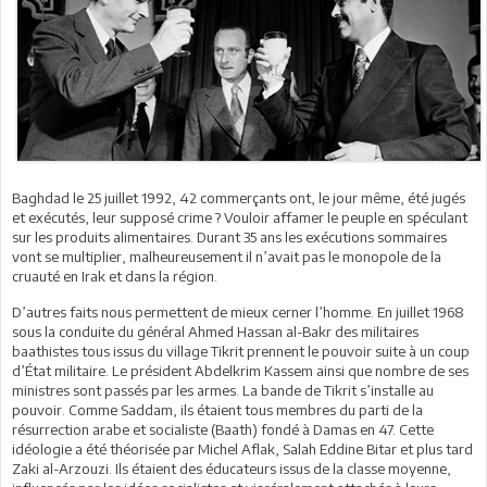
Baghdad le 25 juillet 1992, 42 commerçants ont, le jour même, été jugés
et exécutés, leur supposé crime ? Vouloir affamer le peuple en spéculant
sur les produits alimentaires. Durant 35 ans les exécutions sommaires
vont se multiplier, malheureusement il n’avait pas le monopole de la
cruauté en Irak et dans la région.
D’autres faits nous permettent de mieux cerner l’homme. En juillet 1968
sous la conduite du général Ahmed Hassan al-Bakr des militaires
baathistes tous issus du village Tikrit prennent le pouvoir suite à un coup
d’État militaire. Le président Abdelkrim Kassem ainsi que nombre de ses
ministres sont passés par les armes. La bande de Tikrit s’installe au
pouvoir. Comme Saddam, ils étaient tous membres du parti de la
résurrection arabe et socialiste (Baath) fondé à Damas en 47. Cette
idéologie a été théorisée par Michel Aflak, Salah Eddine Bitar et plus tard
Zaki al-Arzouzi. Ils étaient des éducateurs issus de la classe moyenne,