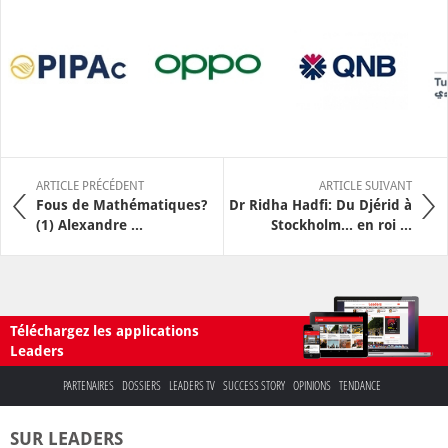
ARTICLE PRÉCÉDENT
ARTICLE SUIVANT
Fous de Mathématiques?
Dr Ridha Hadfi: Du Djérid à
(1) Alexandre ...
Stockholm... en roi ...
Téléchargez les applications
Leaders
PARTENAIRES
DOSSIERS
LEADERS TV
SUCCESS STORY
OPINIONS
TENDANCE
SUR LEADERS