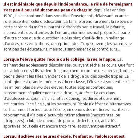
Il est indéniable que depuis l’indépendance, le rôle de l’enseignant
depuis les années
s’est peu à peu réduit comme peau de chagrin:
1990, il s’est cantonné dans son rôle d’enseignant, délaissant un autre
rôle, essentiel : celui d’éducateur. La famille prend rarement la relève de
cette carence du maître : parents débordés par le travail, la pénurie,
inconscients des attentes de l’enfant, eux-mêmes mal préparés à parler
d’autre chose que du quotidien le plus plat, c’est-à-dire un mélange
d’ordres, de vérifications, de réprimandes. Trop souvent, les parents ne
sont pas des éducateurs, mais tout simplement des contrôleurs…
Là,
Lorsque l’élève quitte l’école ou le collège, la rue le happe.
traînent des adolescents déscolarisés, ou ayant séché les cours. Que font
ces adolescents ? Ils parlent fort, marchent « comme des mecs », font les
paons devant les filles, vendent de la drogue ou des psychotropes. La
contagion est grande : même assidu en classe, l’élève est souvent enclin à
les imiter : plus de 9% des élèves, toutes étapes confondues,
consomment régulièrement de la drogue, adhèrent à ces clans
d’adolescents, soumis à un chef aux consignes dures et durement
structurées. Face à cela, ni les parents, ni l’école n’offrent d’alternatives
suffisamment fortes : pour l’école, en dehors des matières inscrites au
programme, il y’a peu d’activités intermédiaires (inexistantes, ou
atrophiées) : clubs de cinéma, de photo, de lecture (!), activités
sportives, tout cela est encore trop rare, et souvent peu attractif.
Lorsqu’il achève ses heures d’école, l’enfant ou l’adolescent est