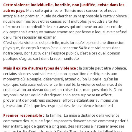
Cette violence individuelle, horrible, non justifiée, existe dans les
Mais celle qui a lieu en Tunisie nous concerne, et nous
autres pays.
interpelle en premier. Inutile de chercher un responsable à cette violence :
nous le sommes tous et les causes sont multiples. Je voudrais tenter
d’exposer la complexité de ces causes qui ont mené un adolescent de
dix-sept ans à attaquer sauvagement son professeur lequel avait refusé
de lui faire repasser un examen.
C’est que la violence est plurielle, mais lorsqu’elle prend une dimension
physique, de corps à corps (ce qui concerne 54% des violences dans
notre pays, dont 30% dans l’espace public), c’est alors que l’opinion
publique s’agite, sort dans la rue, manifeste.
la parole peut être violence,
Mais il existe d’autres types de violence :
certains silences sont violence, la non-apparition de dirigeants aux
moments où le peuple, désemparé, attend qu’on lui parle, qu’on lui
explique, cela aussi est violence. En réalité, la violence est un nœud de
cristallisation au niveau duquel se croisent des manques pluriels. Donc
soyons lucides : vouloir éradiquer la violence suppose un effort
provenant de nombreux secteurs, effort s’étalant sur au moins une
génération. C’est que les responsables de la violence foisonnent.
la famille. La mise à distance de la violence
Premier responsable :
commence dès le jeune âge : les parents doivent savoir comment parler à
leur enfant, âgé de quatre à cinq ans, des relations à instaurer avec ses
amis au jardin d’enfants, puis à l’école. Trop de parents installent leurs