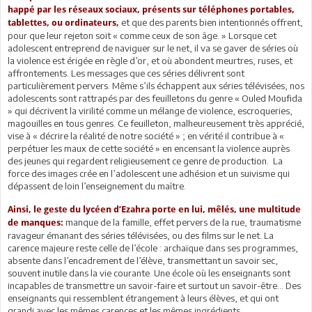
happé par les réseaux sociaux, présents sur téléphones portables,
et que des parents bien intentionnés offrent,
tablettes, ou ordinateurs,
pour que leur rejeton soit « comme ceux de son âge. » Lorsque cet
adolescent entreprend de naviguer sur le net, il va se gaver de séries où
la violence est érigée en règle d’or, et où abondent meurtres, ruses, et
affrontements. Les messages que ces séries délivrent sont
particulièrement pervers. Même s’ils échappent aux séries télévisées, nos
adolescents sont rattrapés par des feuilletons du genre « Ouled Moufida
» qui décrivent la virilité comme un mélange de violence, escroqueries,
magouilles en tous genres. Ce feuilleton, malheureusement très apprécié,
vise à « décrire la réalité de notre société » ; en vérité il contribue à «
perpétuer les maux de cette société » en encensant la violence auprès
des jeunes qui regardent religieusement ce genre de production. La
force des images crée en l’adolescent une adhésion et un suivisme qui
dépassent de loin l’enseignement du maître.
Ainsi, le geste du lycéen d’Ezahra porte en lui, mêlés, une multitude
manque de la famille, effet pervers de la rue, traumatisme
de manques:
ravageur émanant des séries télévisées, ou des films sur le net. La
carence majeure reste celle de l’école : archaïque dans ses programmes,
absente dans l’encadrement de l’élève, transmettant un savoir sec,
souvent inutile dans la vie courante. Une école où les enseignants sont
incapables de transmettre un savoir-faire et surtout un savoir-être… Des
enseignants qui ressemblent étrangement à leurs élèves, et qui ont
grandi avec les mêmes carences et les mêmes ingrédients.