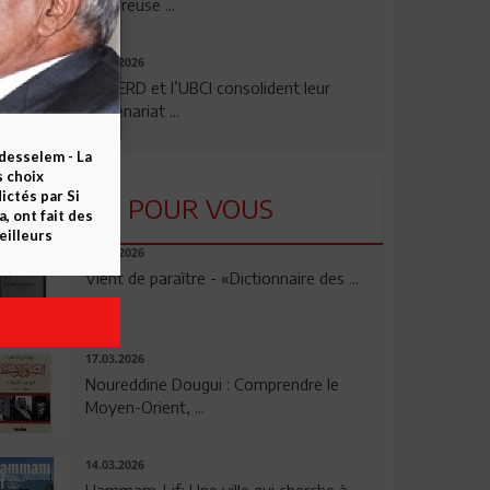
rigoureuse ...
24.07.2026
La BERD et l’UBCI consolident leur
partenariat ...
esselem - La
s choix
ctés par Si
LU POUR VOUS
 ont fait des
eilleurs
23.04.2026
Vient de paraître - «Dictionnaire des ...
17.03.2026
Noureddine Dougui : Comprendre le
Moyen-Orient, ...
14.03.2026