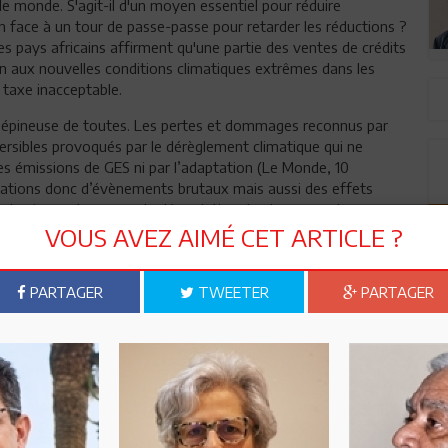
le monde. S'agit-il d'un moyen essentiel pour réduire
 face à un tour de passe-passe pour retarder les réductions ?
es pays africains affirment qu'une partie des ventes de crédits
ion aux nouvelles conditions climatiques extrêmes dans les
e taxe inacceptable.
s épineuse de toutes. Les pertes et dommages reconnus par
versibles provoqués par le dérèglement climatique qui ne
es émissions de GES ni par l’adaptation (Le Monde, 10
ondations donc d’évènements brutaux mais aussi des effets
du niveau des mers, la dégradation des terres ou leur
 ils affectent bien plus les pays pauvres en manque de
VOUS AVEZ AIMÉ CET ARTICLE ?
s, des retombées sur la santé, des migrations de
s pays sont les moins responsables de ce qui arrive au climat
PARTAGER
TWEETER
PARTAGER
hes - qui sont les principaux émetteurs de GES à l’origine du
ielle- aux nations pauvres qui souffrent le plus des aléas
un million de livres sterling (1,17 million d’euros soit 3, 83
s et notamment les Etats Unis et l’Union Européenne. Face à
llent à plus de « solidarité » de la part des pays du Nord.