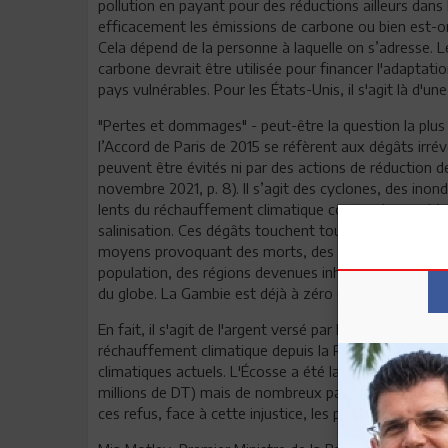
pollution en payant pour des réductions ailleurs dans 
efficacement les émissions de carbone ou bien est-on
Cela dépend de la personne à laquelle on s’adresse. L
carbone devrait être utilisée pour financer l'adaptat
pays vulnérables. Pour les États-Unis, il s'agit là d'un
"Pertes et dommages" - peut-être la question la plu
l’Accord de Paris de 2015 se réfèrent aux dégâts irré
peuvent être évités ni par des actions de réduction d
novembre 2021, p. 8). Il s’agit des cyclones, des in
lents du réchauffement climatique comme la montée 
salinisation. Ces dégâts touchent tout le monde mais
moyens provoquant des morts, des pertes économique
population, des régions devenues inhabitables. Or, ce
du globe. La Gambie est déjà à zéro émission.
En fait, il s'agit de l'argent versé par les nations ric
réchauffement climatique depuis la Révolution Industr
climatiques actuels. L'Écosse a été la première à offrir 
millions de DT) mais de nombreux pays sont réticent
ces refus, face à cette injustice, les pays du Sud appe