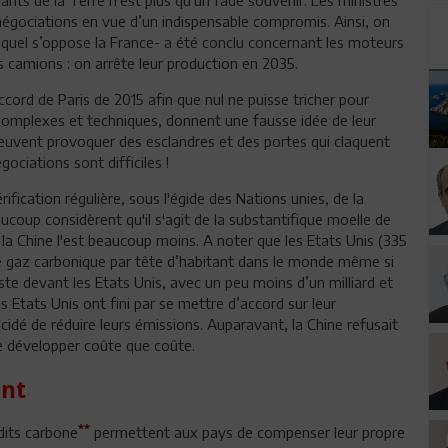
 négociations en vue d’un indispensable compromis. Ainsi, on
uel s’oppose la France- a été conclu concernant les moteurs
s camions : on arrête leur production en 2035.
'accord de Paris de 2015 afin que nul ne puisse tricher pour
 complexes et techniques, donnent une fausse idée de leur
peuvent provoquer des esclandres et des portes qui claquent
gociations sont difficiles !
rification régulière, sous l'égide des Nations unies, de la
coup considèrent qu'il s'agit de la substantifique moelle de
 la Chine l'est beaucoup moins. A noter que les Etats Unis (335
de gaz carbonique par tête d’habitant dans le monde même si
ste devant les Etats Unis, avec un peu moins d’un milliard et
s Etats Unis ont fini par se mettre d’accord sur leur
dé de réduire leurs émissions. Auparavant, la Chine refusait
e développer coûte que coûte.
ent
**
édits carbone
permettent aux pays de compenser leur propre