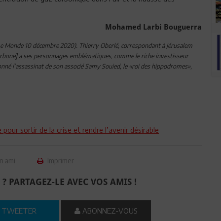
Mohamed Larbi Bouguerra
» (Le Monde 10 décembre 2020). Thierry Oberlé, correspondant à Jérusalem
e carbone] a ses personnages emblématiques, comme le riche investisseur
é l’assassinat de son associé Samy Souied, le «roi des hippodromes»,
pour sortir de la crise et rendre l’avenir désirable
n ami
Imprimer
 ? PARTAGEZ-LE AVEC VOS AMIS !
TWEETER
ABONNEZ-VOUS