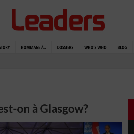
STORY
HOMMAGE À..
DOSSIERS
WHO'S WHO
BLOG
 est-on à Glasgow?