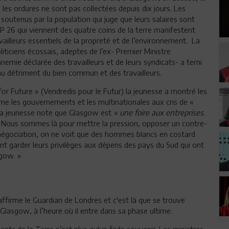
, les ordures ne sont pas collectées depuis dix jours. Les
 soutenus par la population qui juge que leurs salaires sont
OP 26 qui viennent des quatre coins de la terre manifestent
availleurs essentiels de la propreté et de l’environnement. La
oliticiens écossais, adeptes de l’ex- Premier Ministre
emie déclarée des travailleurs et de leurs syndicats- a terni
, au détriment du bien commun et des travailleurs.
or Future » (Vendredis pour le Futur) la jeunesse a montré les
me les gouvernements et les multinationales aux cris de «
» La jeunesse note que Glasgow est
« une foire aux entreprises.
 « Nous sommes là pour mettre la pression, opposer un contre-
 négociation, on ne voit que des hommes blancs en costard
ent garder leurs privilèges aux dépens des pays du Sud qui ont
sgow. »
 affirme le Guardian de Londres et c'est là que se trouve
Glasgow, à l’heure où il entre dans sa phase ultime.
nts de la Terre n’est plus qu'un fade souvenir. Les ministres