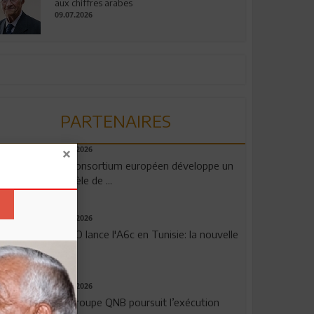
aux chiffres arabes
09.07.2026
PARTENAIRES
06.08.2026
Un consortium européen développe un
modèle de ...
04.08.2026
OPPO lance l'A6c en Tunisie: la nouvelle
...
29.07.2026
Le Groupe QNB poursuit l’exécution