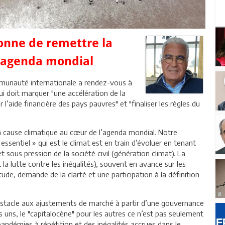
onne de remettre la
l’agenda mondial
ommunauté internationale a rendez-vous à
i doit marquer "une accélération de la
l’aide financière des pays pauvres" et "finaliser les règles du
 cause climatique au cœur de l’agenda mondial. Notre
entiel » qui est le climat est en train d’évoluer en tenant
 sous pression de la société civil (génération climat). La
t la lutte contre les inégalités), souvent en avance sur les
itude, demande de la clarté et une participation à la définition
obstacle aux ajustements de marché à partir d’une gouvernance
 uns, le "capitalocène" pour les autres ce n’est pas seulement
andémies à répétition et des inégalités accrues dans le