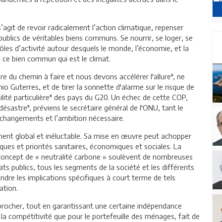
agit de revoir radicalement l’action climatique, repenser
publics de véritables biens communs. Se nourrir, se loger, se
pôles d’activité autour desquels le monde, l’économie, et la
 ce bien commun qui est le climat.
e du chemin à faire et nous devons accélérer l'allure", ne
io Guterres, et de tirer la sonnette d'alarme sur le risque de
ilité particulière" des pays du G20. Un échec de cette COP,
désastre", préviens le secrétaire général de l'ONU, tant le
 changements et l’ambition nécessaire.
ment global et inéluctable. Sa mise en œuvre peut achopper
tiques et priorités sanitaires, économiques et sociales. La
 concept de « neutralité carbone » soulèvent de nombreuses
ts publics, tous les segments de la société et les différents
e les implications spécifiques à court terme de tels
ation.
pprocher, tout en garantissant une certaine indépendance
 la compétitivité que pour le portefeuille des ménages, fait de