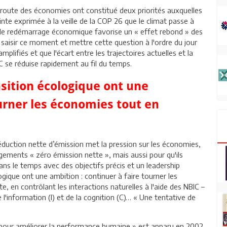
 route des économies ont constitué deux priorités auxquelles
nte exprimée à la veille de la COP 26 que le climat passe à
 le redémarrage économique favorise un « effet rebond » des
saisir ce moment et mettre cette question à l'ordre du jour
plifiés et que l'écart entre les trajectoires actuelles et la
C se réduise rapidement au fil du temps.
nsition écologique ont une
urner les économies tout en
uction nette d’émission met la pression sur les économies,
ments « zéro émission nette », mais aussi pour qu'ils
ans le temps avec des objectifs précis et un leadership
ogique ont une ambition : continuer à faire tourner les
, en contrôlant les interactions naturelles à l'aide des NBIC –
l'information (I) et de la cognition (C)… « Une tentative de
 pour améliorer la performance humaine » est apparu en 2002.