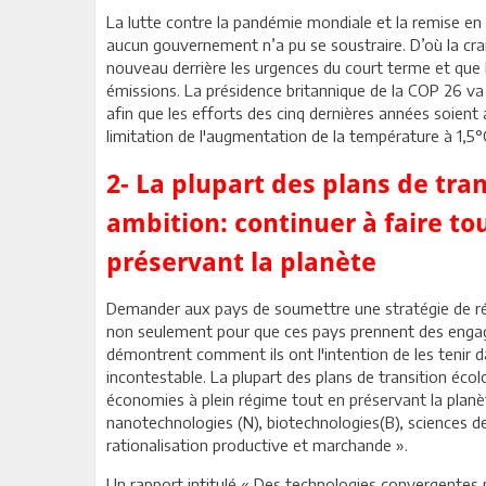
La lutte contre la pandémie mondiale et la remise en
aucun gouvernement n’a pu se soustraire. D’où la crai
nouveau derrière les urgences du court terme et que
émissions. La présidence britannique de la COP 26 va 
afin que les efforts des cinq dernières années soient am
limitation de l'augmentation de la température à 1,5°
2- La plupart des plans de tra
ambition: continuer à faire to
préservant la planète
Demander aux pays de soumettre une stratégie de réd
non seulement pour que ces pays prennent des engage
démontrent comment ils ont l'intention de les tenir d
incontestable. La plupart des plans de transition écol
économies à plein régime tout en préservant la planète
nanotechnologies (N), biotechnologies(B), sciences de 
rationalisation productive et marchande ».
Un rapport intitulé « Des technologies convergentes