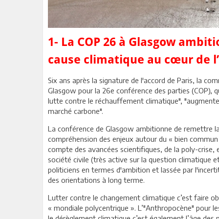
1- La COP 26 à Glasgow ambiti
cause climatique au cœur de 
Six ans après la signature de l'accord de Paris, la c
Glasgow pour la 26e conférence des parties (COP), qu
lutte contre le réchauffement climatique", "augmenter 
marché carbone".
La conférence de Glasgow ambitionne de remettre la
compréhension des enjeux autour du « bien commun ess
compte des avancées scientifiques, de la poly-crise, et
société civile (très active sur la question climatique e
politiciens en termes d'ambition et lassée par l'incert
des orientations à long terme.
Lutter contre le changement climatique c’est faire 
« mondiale polycentrique ». L’"Anthropocène" pour les
le dérèglement climatique c’est également l’âge des p