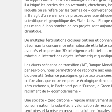
Il a irrigué les cercles des gouvernants, chercheurs, in
laquelle on se réfère par les termes de « convergence
». Il s’agit d’un ensemble de prospectives scientifique
scientifique et géopolitique des États-Unis. L’Europe 
pas manqué, bon nombre de ces projets sont aujourd’h
climatique.
De multiples fertilisations croisées ont lieu et donne
désormais la concurrence internationale et la lutte c
avancés et impression 3D, intelligence artificielle et
robotique, Internet des objets, informatique quanti
Les divers scénarios de transition (AIE, Banque Mondi
penses-t-on, nous permettront de répondre aux enjeux
biodiversité. Selon ce paradigme, grâce aux avancées 
croître alors que notre empreinte écologique diminuera
zéro carbone », le Pacte vert pour l'Europe, le Gree
réclamant de l'« écomodernisme » .
Une société « zéro carbone » repose massivement s
consommation, la sobriété, la valorisation de ressour
territoires et la mise en œuvre de solutions frugales.