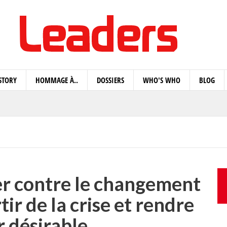
STORY
HOMMAGE À..
DOSSIERS
WHO'S WHO
BLOG
ter contre le changement
ir de la crise et rendre
r désirable