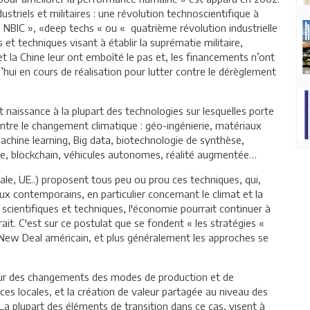
dustriels et militaires : une révolution technoscientifique à
 NBIC », «deep techs « ou « quatrième révolution industrielle
s et techniques visant à établir la suprématie militaire,
et la Chine leur ont emboîté le pas et, les financements n’ont
ui en cours de réalisation pour lutter contre le dérèglement
nt naissance à la plupart des technologies sur lesquelles porte
ontre le changement climatique : géo-ingénierie, matériaux
 machine learning, Big data, biotechnologie de synthèse,
que, blockchain, véhicules autonomes, réalité augmentée…
ale, UE..) proposent tous peu ou prou ces techniques, qui,
 contemporains, en particulier concernant le climat et la
scientifiques et techniques, l'économie pourrait continuer à
it. C'est sur ce postulat que se fondent « les stratégies «
n New Deal américain, et plus généralement les approches se
ur des changements des modes de production et de
ces locales, et la création de valeur partagée au niveau des
 La plupart des éléments de transition dans ce cas, visent à