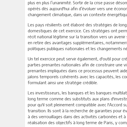
plus en plus l’unanimité. Sortir de la crise passe dé
opérés dès aujourd'hui afin d’évoluer vers une écono
changement climatique, dans un contexte énergétique
Les pays résilients ont élaboré des stratégies de long
domestiques de cet exercice. Ces stratégies ont per
récit national légitime sur la transition vers un aveni
en retire des avantages supplémentaires, notamment la
politiques publiques nationales et les changements n
Un tel exercice peut servir également, d'outil pour cré
parties prenantes nationales afin de construire une vis
prenantes impliquées dans ce processus peuvent aider 
jalons temporels cohérents avec les capacités, les c
formulant ainsi une stratégie crédible.
Les investisseurs, les banques et les banques multila
long terme comme des substituts aux plans d'investi
pour qu'il soit pleinement compatible avec l'Accord sur
transition. Ils sont à la recherche de garanties pour é
à des verrouillages dans des activités carbonées et à
réalisation des objectifs à long terme de Paris, y compr