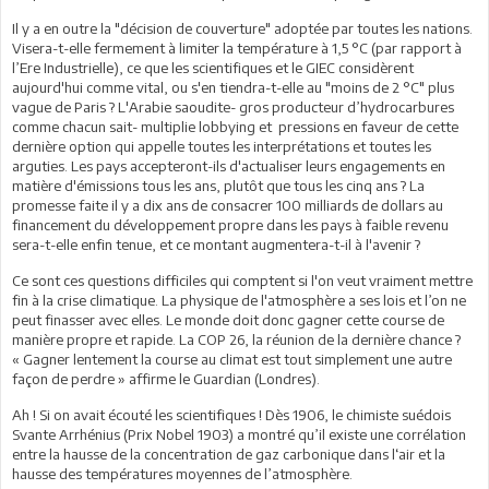
Il y a en outre la "décision de couverture" adoptée par toutes les nations.
Visera-t-elle fermement à limiter la température à 1,5 °C (par rapport à
l’Ere Industrielle), ce que les scientifiques et le GIEC considèrent
aujourd'hui comme vital, ou s'en tiendra-t-elle au "moins de 2 °C" plus
vague de Paris ? L'Arabie saoudite- gros producteur d’hydrocarbures
comme chacun sait- multiplie lobbying et pressions en faveur de cette
dernière option qui appelle toutes les interprétations et toutes les
arguties. Les pays accepteront-ils d'actualiser leurs engagements en
matière d'émissions tous les ans, plutôt que tous les cinq ans ? La
promesse faite il y a dix ans de consacrer 100 milliards de dollars au
financement du développement propre dans les pays à faible revenu
sera-t-elle enfin tenue, et ce montant augmentera-t-il à l'avenir ?
Ce sont ces questions difficiles qui comptent si l'on veut vraiment mettre
fin à la crise climatique. La physique de l'atmosphère a ses lois et l’on ne
peut finasser avec elles. Le monde doit donc gagner cette course de
manière propre et rapide. La COP 26, la réunion de la dernière chance ?
« Gagner lentement la course au climat est tout simplement une autre
façon de perdre » affirme le Guardian (Londres).
Ah ! Si on avait écouté les scientifiques ! Dès 1906, le chimiste suédois
Svante Arrhénius (Prix Nobel 1903) a montré qu’il existe une corrélation
entre la hausse de la concentration de gaz carbonique dans l‘air et la
hausse des températures moyennes de l’atmosphère.