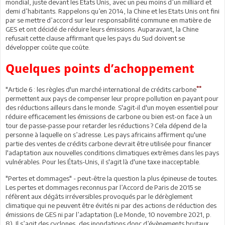
mondial, juste devant les Etats Unis, avec un peu moins d’un milliard et
demi d’habitants. Rappelons qu’en 2014, la Chine et les Etats Unis ont fini
par se mettre d’accord sur leur responsabilité commune en matière de
GES et ont décidé de réduire leurs émissions. Auparavant, la Chine
refusait cette clause affirmant que les pays du Sud doivent se
développer coûte que coûte.
Quelques points d’achoppement
**
"Article 6 : les règles d'un marché international de crédits carbone
permettent aux pays de compenser leur propre pollution en payant pour
des réductions ailleurs dans le monde. S'agit-il d'un moyen essentiel pour
réduire efficacement les émissions de carbone ou bien est-on face à un
tour de passe-passe pour retarder les réductions ? Cela dépend de la
personne à laquelle on s’adresse. Les pays africains affirment qu'une
partie des ventes de crédits carbone devrait être utilisée pour financer
l'adaptation aux nouvelles conditions climatiques extrêmes dans les pays
vulnérables. Pour les États-Unis, il s'agit là d'une taxe inacceptable.
"Pertes et dommages" - peut-être la question la plus épineuse de toutes.
Les pertes et dommages reconnus par l’Accord de Paris de 2015 se
réfèrent aux dégâts irréversibles provoqués par le dérèglement
climatique qui ne peuvent être évités ni par des actions de réduction des
émissions de GES ni par l’adaptation (Le Monde, 10 novembre 2021, p.
8). Il s’agit des cyclones, des inondations donc d’évènements brutaux