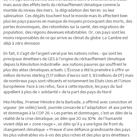
mais aussi des effets lents du réchauffement climatique comme la
montée du niveau des mers, la dégradation des terres ou leur
salinisation. Ces dégâts touchent tout le monde mais ils affectent bien
plus les pays pauvres en manque de moyens provoquant des morts, des
pertes économiques, des retombées sur la santé, des migrations de
population, des régions devenues inhabitables. Or, ces pays sont les
moins responsables de ce qui arrive au climat du globe. La Gambie est
déjà à zéro émission.
En fait, il s'agit de l'argent versé par les nations riches - qui sont les
principaux émetteurs de GES à l’origine du réchauffement climatique
depuis la Révolution Industrielle- aux nations pauvres qui souffrent le
plus des aléas climatiques actuels. L'Écosse a été la première à offrir un
million de livres sterling (1,17 million d’euros soit 3, 83 millions de DT) mais
de nombreux pays sont réticents et notamment les Etats Unis et l’Union
Européenne. Face à ces refus, face à cette injustice, les pays du Sud
appellent à plus de « solidarité » de la part des pays du Nord.
Mia Motley, Premier Ministre de la Barbade, a affirmé avec conviction et
vigueur (en vidéo) lundi, journée consacrée à l’adaptation et aux pertes
et dommages à la COP 26: « Les pertes et dommages, c’est un déni de la
réalité de la crise climatique, un déni que 20 ou 30% de l’humanité
vivent déjà en « zone rouge », un déni qu’il y a une ligne de front du
changement climatique. » Preuve d’une défiance grandissante des pays
les plus vulnérables vis-à-vis des plus riches et des plus gros émetteurs.