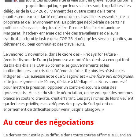
population qui juge que leurs salaires sont trop faibles. Les
délégués de la COP 26 qui viennent des quatre coins de la terre
manifestent leur solidarité en faveur de ces travailleurs essentiels de la
propreté et de l’environnement. La politique néolibérale de certains
politiciens écossais, adeptes de l’ex- Premier Ministre britannique
Margaret Thatcher- ennemie déclarée des travailleurs et de leurs
syndicats- a terni le lustre de la COP 26 et négligé les services publics, au
détriment du bien commun et des travailleurs.
Le vendredi 5 novembre, dans le cadre des « Fridays for Future »
(Vendredis pour le Futur) la jeunesse a montré les dents à ceux qui font
du bla-bla-bla à la COP 26 comme les gouvernements et les
multinationales aux cris de « Défends le futur. Rejoins les résistances
indigènes.» La jeunesse note que Glasgow est
« une foire aux entreprises.
»
Un jeune lyonnais de 19 ans, déclare à Médiapart : « Nous sommes là
pour mettre la pression, opposer un contre-discours à celui des
gouvernants…Au sein du site de négociation, on ne voit que des hommes
blancs en costard cravate, c’est effarant. Les pays riches du Nord veulent
garder leurs privilèges aux dépens des pays du Sud qui ont eu
énormément de difficultés pour venir jusqu’à Glasgow. »
Au cœur des négociations
Le dernier tour est le plus difficile dans toute course affirme le Guardian