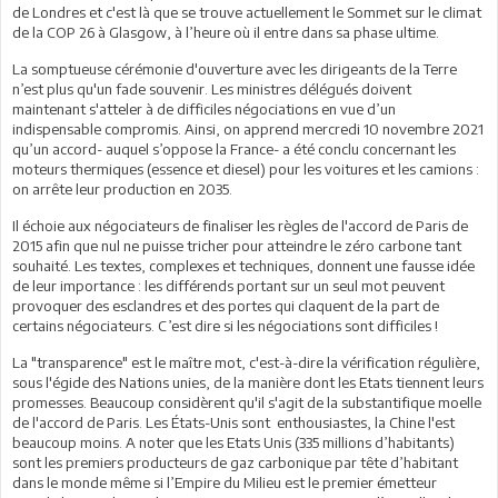
de Londres et c'est là que se trouve actuellement le Sommet sur le climat
de la COP 26 à Glasgow, à l’heure où il entre dans sa phase ultime.
La somptueuse cérémonie d'ouverture avec les dirigeants de la Terre
n’est plus qu'un fade souvenir. Les ministres délégués doivent
maintenant s'atteler à de difficiles négociations en vue d’un
indispensable compromis. Ainsi, on apprend mercredi 10 novembre 2021
qu’un accord- auquel s’oppose la France- a été conclu concernant les
moteurs thermiques (essence et diesel) pour les voitures et les camions :
on arrête leur production en 2035.
Il échoie aux négociateurs de finaliser les règles de l'accord de Paris de
2015 afin que nul ne puisse tricher pour atteindre le zéro carbone tant
souhaité. Les textes, complexes et techniques, donnent une fausse idée
de leur importance : les différends portant sur un seul mot peuvent
provoquer des esclandres et des portes qui claquent de la part de
certains négociateurs. C’est dire si les négociations sont difficiles !
La "transparence" est le maître mot, c'est-à-dire la vérification régulière,
sous l'égide des Nations unies, de la manière dont les Etats tiennent leurs
promesses. Beaucoup considèrent qu'il s'agit de la substantifique moelle
de l'accord de Paris. Les États-Unis sont enthousiastes, la Chine l'est
beaucoup moins. A noter que les Etats Unis (335 millions d’habitants)
sont les premiers producteurs de gaz carbonique par tête d’habitant
dans le monde même si l’Empire du Milieu est le premier émetteur