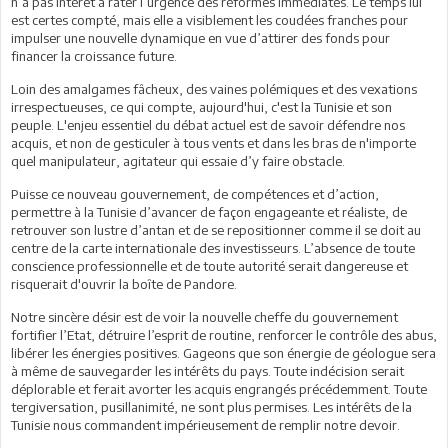
n’a pas intérêt à rater l’urgence des réformes immédiates. Le temps lui
est certes compté, mais elle a visiblement les coudées franches pour
impulser une nouvelle dynamique en vue d’attirer des fonds pour
financer la croissance future.
Loin des amalgames fâcheux, des vaines polémiques et des vexations
irrespectueuses, ce qui compte, aujourd'hui, c'est la Tunisie et son
peuple. L'enjeu essentiel du débat actuel est de savoir défendre nos
acquis, et non de gesticuler à tous vents et dans les bras de n'importe
quel manipulateur, agitateur qui essaie d’y faire obstacle.
Puisse ce nouveau gouvernement, de compétences et d’action,
permettre à la Tunisie d’avancer de façon engageante et réaliste, de
retrouver son lustre d’antan et de se repositionner comme il se doit au
centre de la carte internationale des investisseurs. L’absence de toute
conscience professionnelle et de toute autorité serait dangereuse et
risquerait d'ouvrir la boîte de Pandore.
Notre sincère désir est de voir la nouvelle cheffe du gouvernement
fortifier l’Etat, détruire l’esprit de routine, renforcer le contrôle des abus,
libérer les énergies positives. Gageons que son énergie de géologue sera
à même de sauvegarder les intérêts du pays. Toute indécision serait
déplorable et ferait avorter les acquis engrangés précédemment. Toute
tergiversation, pusillanimité, ne sont plus permises. Les intérêts de la
Tunisie nous commandent impérieusement de remplir notre devoir.