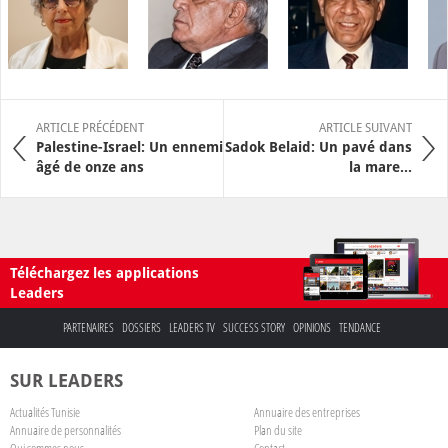
ARTICLE PRÉCÉDENT
ARTICLE SUIVANT
Palestine-Israel: Un ennemi
Sadok Belaid: Un pavé dans
âgé de onze ans
la mare...
Téléchargez les applications
Leaders
PARTENAIRES
DOSSIERS
LEADERS TV
SUCCESS STORY
OPINIONS
TENDANCE
SUR LEADERS
Actualités Tunisie
Annuaire des entreprises
Annuaire de personnalités
Plan du site
Qui sommes nous
Contact