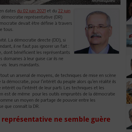
 en dates
du 02 juin 2021
et du
22 juin
 démocratie représentative (DR)
mocratie devait être définie à travers
de tous.
té. La démocratie directe (DD), si
dant, il ne faut pas ignorer un fait :
e, dont bénéficient les représentants
us domaines à leur guise car ils ne
-vis leurs mandants.
de tout un arsenal de moyens, de techniques de mise en scène
 la démocratie, pour l’intérêt du peuple alors qu’en réalité ils
intérêt ou l’intérêt de leur parti. Les techniques et les
 Il en est de même pour les outils empruntés de la démocratie
çu comme un moyen de partage de pouvoir entre les
se que connaît la DR.
e représentative ne semble guère