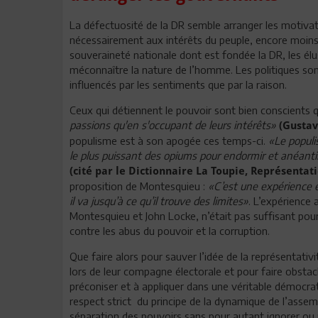
La défectuosité de la DR semble arranger les motivat
nécessairement aux intérêts du peuple, encore moins 
souveraineté nationale dont est fondée la DR, les élu
méconnaître la nature de l’homme. Les politiques sont
influencés par les sentiments que par la raison.
Ceux qui détiennent le pouvoir sont bien conscients 
passions qu'en s'occupant de leurs intérêts»
(Gustav
populisme est à son apogée ces temps-ci.
«Le populi
le plus puissant des opiums pour endormir et anéantir l
(cité par le Dictionnaire La Toupie, Représentati
proposition de Montesquieu :
«C’est une expérience é
il va jusqu’à ce qu’il trouve des limites»
. L’expérience
Montesquieu et John Locke, n’était pas suffisant pour 
contre les abus du pouvoir et la corruption.
Que faire alors pour sauver l’idée de la représentativ
lors de leur compagne électorale et pour faire obstac
préconiser et à appliquer dans une véritable démocrat
respect strict du principe de la dynamique de l’assembl
séparation des pouvoirs sans pour autant ignorer ou né