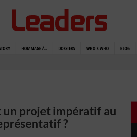
STORY
HOMMAGE À..
DOSSIERS
WHO'S WHO
BLOG
it un projet impératif au
présentatif ?