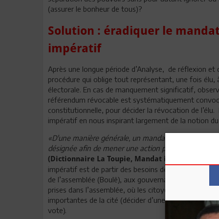
(assurer le bonheur de tous)?
Solution : éradiquer le mandat
impératif
Après une longue période d’Analyse, de réflexion et 
procédure qui oblige tout représentant, une fois élu,
électorale. En cas de manquement significatif, observé
référendum révocable est systématiquement convoqué,
constitutionnelle, pour décider la révocation de l’élu
impératif en nous inspirant largement de la notion du
«D'une manière générale, un mandat impératif est 
désignée afin de mener une action prédéfinie et selo
(Dictionnaire La Toupie, Mandat impératif, 2021
impératif est de partir des besoins définis et des déc
de l’assemblée (Boulê), aux gouvernants et aux tribuna
prises dans l’assemblée, où les citoyens se réunissent
importantes de la cité (décider d’une guerre par exempl
vote).