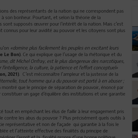
ions des représentants de la nation qui ne correspondent pas
à son bonheur. Pourtant, et selon la théorie de la
s sont supposés œuvrer pour l’intérêt de la nation. Mais c’est
 connus pour leur avidité au pouvoir et les citoyens sont plus
qu’on
«domine plus facilement les peuples en excitant leurs
. Ce qui explique que l’usage de la rhétorique et du
e Le Bon)
sme, dit Michel Onfray, est le plus dangereux des narcotiques,
'intelligence, la culture, la patience et l'effort conceptuel»
. C’est méconnaître l’ampleur et la justesse de la
on, 2021)
ternelle, tout homme qui a du pouvoir est porté à en abuser ;
 a montré que le principe de séparation de pouvoir, énoncé par
constituer un gage d’équilibre des institutions et une garantie
ité tout en empêchant les élus de faillir à leur engagement pris
le contre les abus du pouvoir ? Plus précisément quels outils à
ie représentative et non de façade qui garantie à la fois le
ée et l’atteinte effective des finalités du principe de
gliger l’esprit et la finalité propre d’une bonne politique