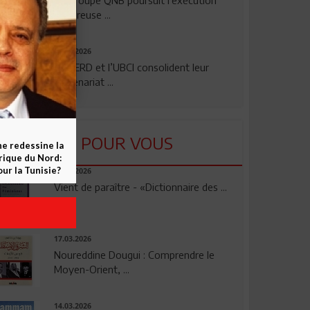
rigoureuse ...
24.07.2026
La BERD et l’UBCI consolident leur
partenariat ...
LU POUR VOUS
ne redessine la
frique du Nord:
ur la Tunisie?
23.04.2026
Vient de paraître - «Dictionnaire des ...
17.03.2026
Noureddine Dougui : Comprendre le
Moyen-Orient, ...
14.03.2026