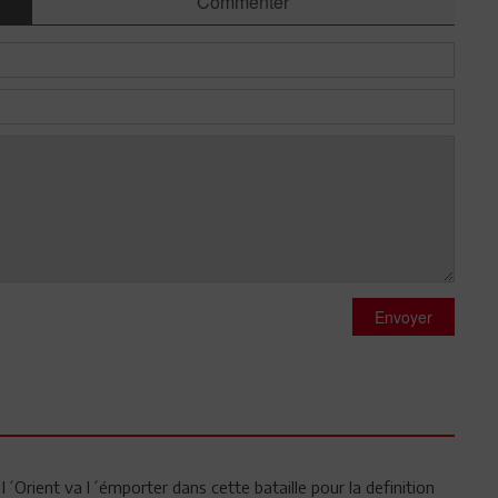
Commenter
Envoyer
 l´Orient va l´émporter dans cette bataille pour la definition