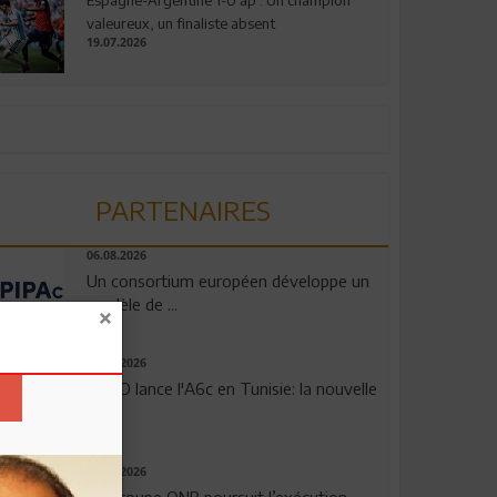
valeureux, un finaliste absent
19.07.2026
PARTENAIRES
06.08.2026
Un consortium européen développe un
modèle de ...
04.08.2026
OPPO lance l'A6c en Tunisie: la nouvelle
...
29.07.2026
Le Groupe QNB poursuit l’exécution